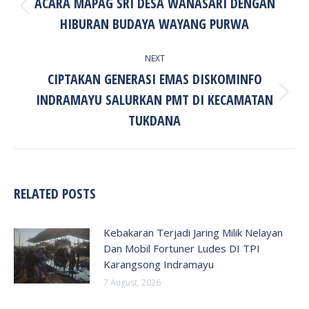
ACARA MAPAG SRI DESA WANASARI DENGAN
Previous
HIBURAN BUDAYA WAYANG PURWA
post:
NEXT
CIPTAKAN GENERASI EMAS DISKOMINFO
INDRAMAYU SALURKAN PMT DI KECAMATAN
Next
post:
TUKDANA
RELATED POSTS
Kebakaran Terjadi Jaring Milik Nelayan
Dan Mobil Fortuner Ludes DI TPI
Karangsong Indramayu
7 August, 2026