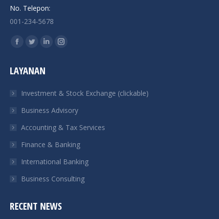
No. Telepon:
001-234-5678
Find us on:
Facebook
Twitter
Linkedin
Instagram
page
page
page
page
LAYANAN
opens
opens
opens
opens
in
in
in
in
Investment & Stock Exchange (clickable)
new
new
new
new
Business Advisory
window
window
window
window
Accounting & Tax Services
Finance & Banking
International Banking
Business Consulting
RECENT NEWS