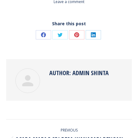
Leave a comment
Share this post
Share
Share
Share
Share
on
on
on
on
Facebook
Twitter
Pinterest
LinkedIn
AUTHOR:
ADMIN SHINTA
POST
PREVIOUS
NAVIGATION