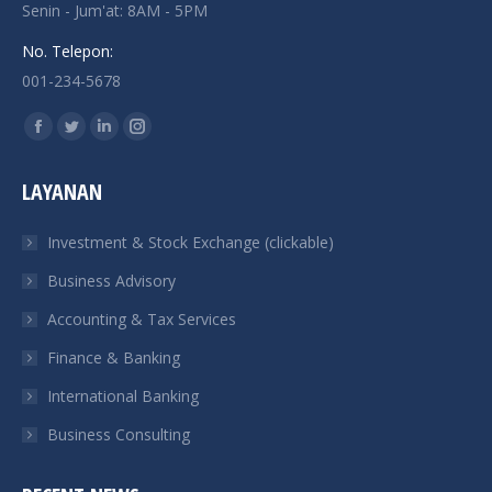
Senin - Jum'at: 8AM - 5PM
No. Telepon:
001-234-5678
Find us on:
Facebook
Twitter
Linkedin
Instagram
page
page
page
page
LAYANAN
opens
opens
opens
opens
in
in
in
in
Investment & Stock Exchange (clickable)
new
new
new
new
Business Advisory
window
window
window
window
Accounting & Tax Services
Finance & Banking
International Banking
Business Consulting