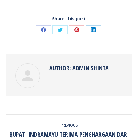
Share this post
Share
Share
Share
Share
on
on
on
on
Facebook
Twitter
Pinterest
LinkedIn
AUTHOR:
ADMIN SHINTA
POST
PREVIOUS
NAVIGATION
BUPATI INDRAMAYU TERIMA PENGHARGAAN DARI