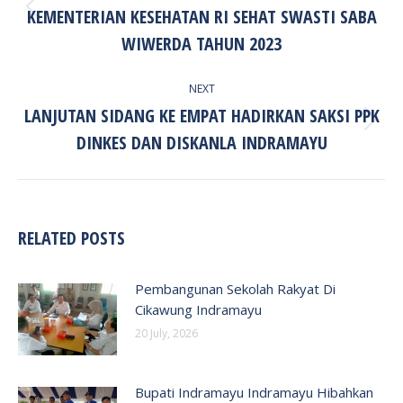
KEMENTERIAN KESEHATAN RI SEHAT SWASTI SABA
Previous
post:
WIWERDA TAHUN 2023
NEXT
LANJUTAN SIDANG KE EMPAT HADIRKAN SAKSI PPK
Next
DINKES DAN DISKANLA INDRAMAYU
post:
RELATED POSTS
Pembangunan Sekolah Rakyat Di
Cikawung Indramayu
20 July, 2026
Bupati Indramayu Indramayu Hibahkan