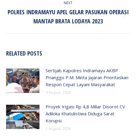
NEXT
POLRES INDRAMAYU APEL GELAR PASUKAN OPERASI
Next
MANTAP BRATA LODAYA 2023
post:
RELATED POSTS
Sertijab Kapolres Indramayu AKBP
Prianggo P.M. Minta Jajaran Prioritaskan
Respon Cepat Layani Masyarakat
4 August, 2026
Proyek Irigasi Rp 4,8 Miliar Disorot CV
Adiloka Khatulistiwa Diduga Sarat
Korupsi
1 August, 2026