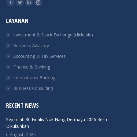
Find us on:
Facebook
Twitter
Linkedin
Instagram
page
page
page
page
LAYANAN
opens
opens
opens
opens
in
in
in
in
Investment & Stock Exchange (clickable)
new
new
new
new
Business Advisory
window
window
window
window
Accounting & Tax Services
Finance & Banking
International Banking
Business Consulting
RECENT NEWS
Sejumlah 30 Finalis Nok Nang Dermayu 2026 Resmi
Dikukuhkan
6 August, 2026