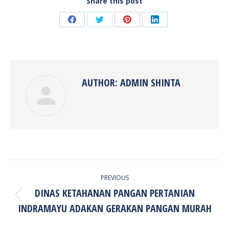
Share this post
Share
Share
Share
Share
on
on
on
on
Facebook
Twitter
Pinterest
LinkedIn
AUTHOR:
ADMIN SHINTA
POST
PREVIOUS
NAVIGATION
DINAS KETAHANAN PANGAN PERTANIAN
Previous
INDRAMAYU ADAKAN GERAKAN PANGAN MURAH
post: