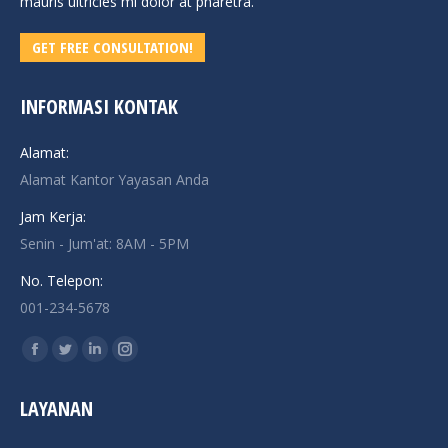
mauris ultricies mi dolor at pharetra.
GET FREE CONSULTATION!
INFORMASI KONTAK
Alamat:
Alamat Kantor Yayasan Anda
Jam Kerja:
Senin - Jum'at: 8AM - 5PM
No. Telepon:
001-234-5678
Find us on:
Facebook
Twitter
Linkedin
Instagram
page
page
page
page
LAYANAN
opens
opens
opens
opens
in
in
in
in