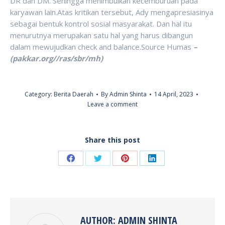
DR dan DM. Sehingga menimbulkan kecemburuan pada
karyawan lain.Atas kritikan tersebut, Ady mengapresiasinya
sebagai bentuk kontrol sosial masyarakat. Dan hal itu
menurutnya merupakan satu hal yang harus dibangun
dalam mewujudkan check and balance.Source Humas
–
(pakkar.org//ras/sbr/mh)
Category:
Berita Daerah
By
Admin Shinta
14 April, 2023
Leave a comment
Share this post
Share
Share
Share
Share
on
on
on
on
Facebook
Twitter
Pinterest
LinkedIn
AUTHOR:
ADMIN SHINTA