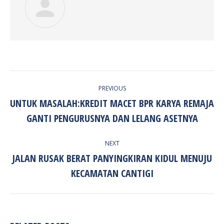
POST
PREVIOUS
NAVIGATION
UNTUK MASALAH:KREDIT MACET BPR KARYA REMAJA
Previous
GANTI PENGURUSNYA DAN LELANG ASETNYA
post:
NEXT
JALAN RUSAK BERAT PANYINGKIRAN KIDUL MENUJU
Next
KECAMATAN CANTIGI
post: