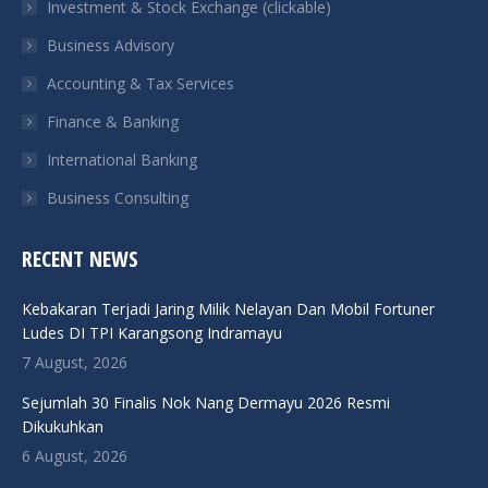
Investment & Stock Exchange (clickable)
new
new
new
new
Business Advisory
window
window
window
window
Accounting & Tax Services
Finance & Banking
International Banking
Business Consulting
RECENT NEWS
Kebakaran Terjadi Jaring Milik Nelayan Dan Mobil Fortuner
Ludes DI TPI Karangsong Indramayu
7 August, 2026
Sejumlah 30 Finalis Nok Nang Dermayu 2026 Resmi
Dikukuhkan
6 August, 2026