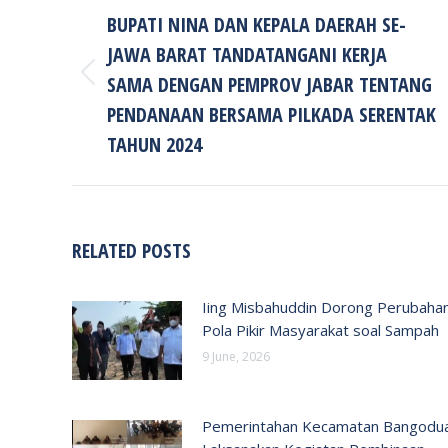
NAVIGATION
BUPATI NINA DAN KEPALA DAERAH SE-
JAWA BARAT TANDATANGANI KERJA
SAMA DENGAN PEMPROV JABAR TENTANG
Previous
post:
PENDANAAN BERSAMA PILKADA SERENTAK
TAHUN 2024
RELATED POSTS
Iing Misbahuddin Dorong Perubaha
Pola Pikir Masyarakat soal Sampah
9 June, 2026
Pemerintahan Kecamatan Bangodu