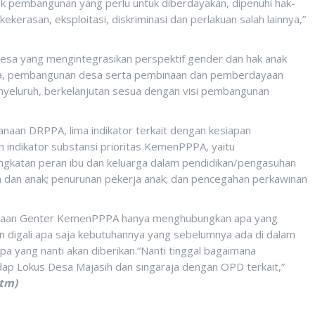
k pembangunan yang perlu untuk diberdayakan, dipenuhi hak-
kerasan, eksploitasi, diskriminasi dan perlakuan salah lainnya,”
a yang mengintegrasikan perspektif gender dan hak anak
sa, pembangunan desa serta pembinaan dan pemberdayaan
nyeluruh, berkelanjutan sesua dengan visi pembangunan
anaan DRPPA, lima indikator terkait dengan kesiapan
n indikator substansi prioritas KemenPPPA, yaitu
katan peran ibu dan keluarga dalam pendidikan/pengasuhan
 dan anak; penurunan pekerja anak; dan pencegahan perkawinan
taraan Genter KemenPPPA hanya menghubungkan apa yang
an digali apa saja kebutuhannya yang sebelumnya ada di dalam
 yang nanti akan diberikan.“Nanti tinggal bagaimana
adap Lokus Desa Majasih dan singaraja dengan OPD terkait,”
-tm)