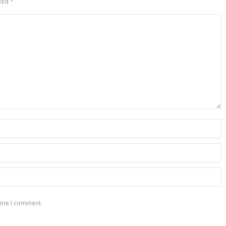
rked
*
time I comment.