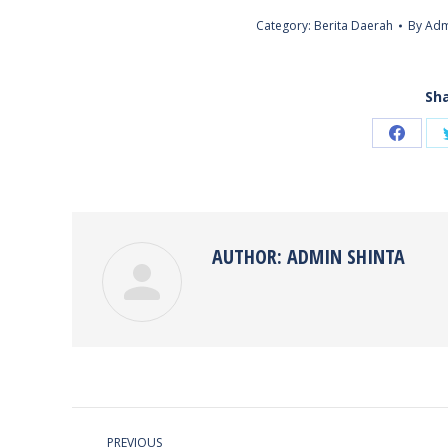
Category:
Berita Daerah
By
Adm
Sha
Share
on
Faceb
AUTHOR:
ADMIN SHINTA
POST
PREVIOUS