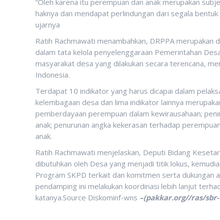
“Oleh karena itu perempuan dan anak merupakan subje
haknya dan mendapat perlindungan dari segala bentuk ke
ujarnya
Ratih Rachmawati menambahkan, DRPPA merupakan des
dalam tata kelola penyelenggaraan Pemerintahan De
masyarakat desa yang dilakukan secara terencana, me
Indonesia.
Terdapat 10 indikator yang harus dicapai dalam pelaks
kelembagaan desa dan lima indikator lainnya merupaka
pemberdayaan perempuan dalam kewirausahaan; pening
anak; penurunan angka kekerasan terhadap perempuan
anak.
Ratih Rachmawati menjelaskan, Deputi Bidang Kese
dibutuhkan oleh Desa yang menjadi titik lokus, kemudi
Program SKPD terkait dan komitmen serta dukungan apa
pendamping ini melakukan koordinasi lebih lanjut terh
katanya.Source Diskominf-wns
–(pakkar.org//ras/sbr