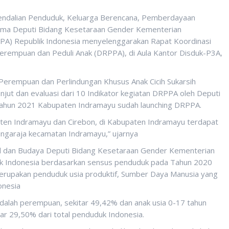
endalian Penduduk, Keluarga Berencana, Pemberdayaan
ama Deputi Bidang Kesetaraan Gender Kementerian
A) Republik Indonesia menyelenggarakan Rapat Koordinasi
erempuan dan Peduli Anak (DRPPA), di Aula Kantor Disduk-P3A,
erempuan dan Perlindungan Khusus Anak Cicih Sukarsih
anjut dan evaluasi dari 10 Indikator kegiatan DRPPA oleh Deputi
ahun 2021 Kabupaten Indramayu sudah launching DRPPA.
paten Indramayu dan Cirebon, di Kabupaten Indramayu terdapat
ingaraja kecamatan Indramayu,” ujarnya
l dan Budaya Deputi Bidang Kesetaraan Gender Kementerian
k Indonesia berdasarkan sensus penduduk pada Tahun 2020
merupakan penduduk usia produktif, Sumber Daya Manusia yang
onesia
alah perempuan, sekitar 49,42% dan anak usia 0-17 tahun
r 29,50% dari total penduduk Indonesia.