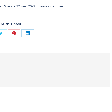
in Shinta
22 June, 2023
Leave a comment
re this post
Share
Share
Share
on
on
on
ook
Twitter
Pinterest
LinkedIn