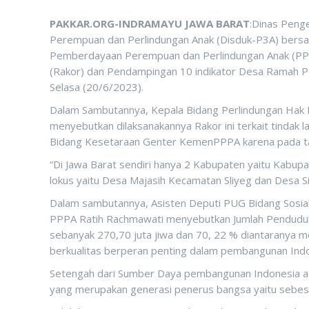
PAKKAR.ORG-INDRAMAYU JAWA BARAT
:Dinas Peng
Perempuan dan Perlindungan Anak (Disduk-P3A) bers
Pemberdayaan Perempuan dan Perlindungan Anak (PPP
(Rakor) dan Pendampingan 10 indikator Desa Ramah P
Selasa (20/6/2023).
Dalam Sambutannya, Kepala Bidang Perlindungan Hak P
menyebutkan dilaksanakannya Rakor ini terkait tindak l
Bidang Kesetaraan Genter KemenPPPA karena pada t
“Di Jawa Barat sendiri hanya 2 Kabupaten yaitu Kabu
lokus yaitu Desa Majasih Kecamatan Sliyeg dan Desa S
Dalam sambutannya, Asisten Deputi PUG Bidang Sosia
PPPA Ratih Rachmawati menyebutkan Jumlah Pendudu
sebanyak 270,70 juta jiwa dan 70, 22 % diantaranya 
berkualitas berperan penting dalam pembangunan Ind
Setengah dari Sumber Daya pembangunan Indonesia ad
yang merupakan generasi penerus bangsa yaitu sebesa