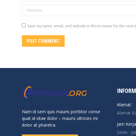
Website
Save my name, email, and website in this browser for the next 
POST COMMENT
INFORM
Alamat:
Nam id sem quis mauris porttitor conse
Alamat K
quat id vitae dolor – mauris ultricies mi
Jam Kerja
dolor at pharetra.
Senin - J