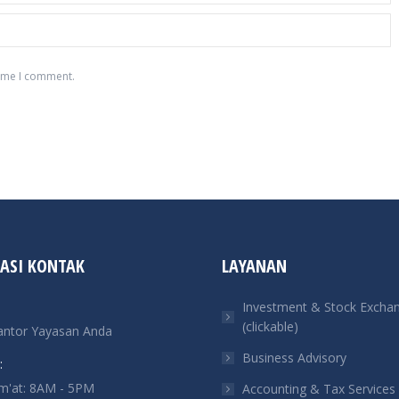
time I comment.
ASI KONTAK
LAYANAN
Investment & Stock Excha
(clickable)
antor Yayasan Anda
Business Advisory
:
um'at: 8AM - 5PM
Accounting & Tax Services