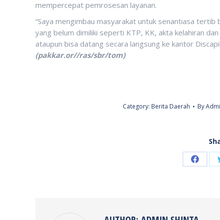
mempercepat pemrosesan layanan.
“Saya mengimbau masyarakat untuk senantiasa tertib
yang belum dimiliki seperti KTP, KK, akta kelahiran da
ataupun bisa datang secara langsung ke kantor Discap
(pakkar.or//ras/sbr/tom)
Category:
Berita Daerah
By
Admi
Sha
Share
on
Faceb
AUTHOR:
ADMIN SHINTA