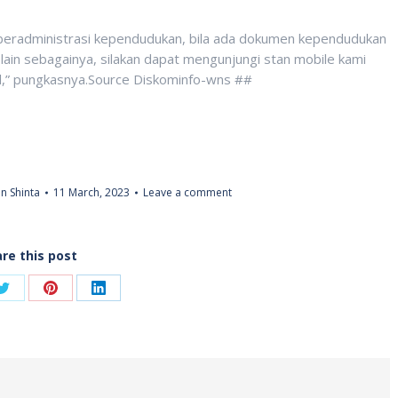
 beradministrasi kependudukan, bila ada dokumen kependudukan
n lain sebagainya, silakan dapat mengunjungi stan mobile kami
il,” pungkasnya.Source Diskominfo-wns ##
n Shinta
11 March, 2023
Leave a comment
re this post
Share
Share
Share
on
on
on
ook
Twitter
Pinterest
LinkedIn