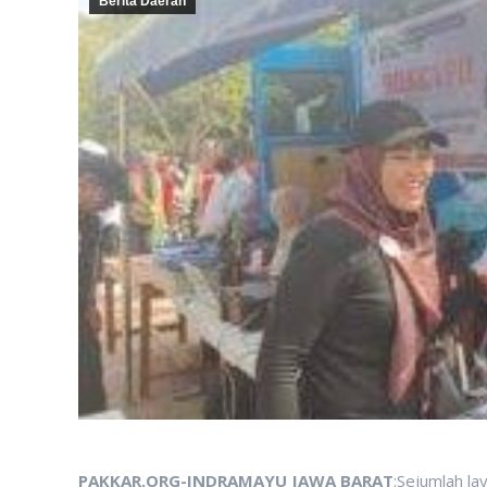
Berita Daerah
PAKKAR.ORG-INDRAMAYU JAWA BARAT
:Sejumlah l