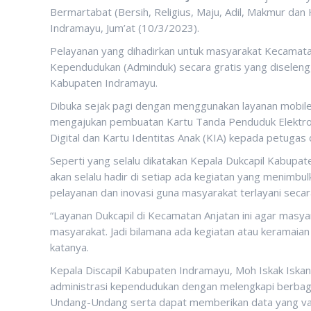
Bermartabat (Bersih, Religius, Maju, Adil, Makmur da
Indramayu, Jum’at (10/3/2023).
Pelayanan yang dihadirkan untuk masyarakat Kecamatan
Kependudukan (Adminduk) secara gratis yang diselengg
Kabupaten Indramayu.
Dibuka sejak pagi dengan menggunakan layanan mobil
mengajukan pembuatan Kartu Tanda Penduduk Elektronik
Digital dan Kartu Identitas Anak (KIA) kepada petug
Seperti yang selalu dikatakan Kepala Dukcapil Kabupa
akan selalu hadir di setiap ada kegiatan yang menimbu
pelayanan dan inovasi guna masyarakat terlayani secara
“Layanan Dukcapil di Kecamatan Anjatan ini agar masyar
masyarakat. Jadi bilamana ada kegiatan atau keramaian
katanya.
Kepala Discapil Kabupaten Indramayu, Moh Iskak Iskan
administrasi kependudukan dengan melengkapi berba
Undang-Undang serta dapat memberikan data yang va