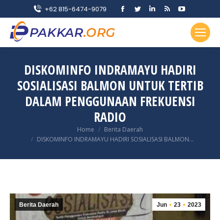
Facebook
Twitter
Linkedin
Rss
YouTube
+62 815-6474-9079
page
page
page
page
page
opens
opens
opens
opens
opens
in
in
in
in
in
new
new
new
new
new
DISKOMINFO INDRAMAYU HADIRI
window
window
window
window
window
SOSIALISASI BALMON UNTUK TERTIB
DALAM PENGGUNAAN FREKUENSI
RADIO
You are here:
Home
Berita Daerah
DISKOMINFO INDRAMAYU HADIRI SOSIALISASI BALMON…
Berita Daerah
Jun
23
2023