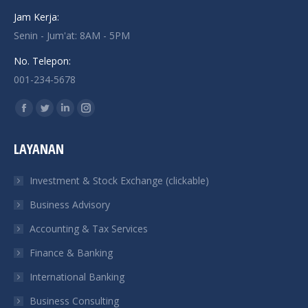
Jam Kerja:
Senin - Jum'at: 8AM - 5PM
No. Telepon:
001-234-5678
Find us on:
Facebook
Twitter
Linkedin
Instagram
page
page
page
page
LAYANAN
opens
opens
opens
opens
in
in
in
in
Investment & Stock Exchange (clickable)
new
new
new
new
Business Advisory
window
window
window
window
Accounting & Tax Services
Finance & Banking
International Banking
Business Consulting