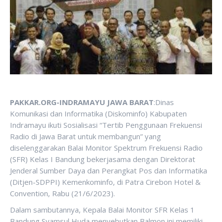
PAKKAR.ORG-INDRAMAYU JAWA BARAT
:Dinas
Komunikasi dan Informatika (Diskominfo) Kabupaten
Indramayu ikuti Sosialisasi “Tertib Penggunaan Frekuensi
Radio di Jawa Barat untuk membangun” yang
diselenggarakan Balai Monitor Spektrum Frekuensi Radio
(SFR) Kelas I Bandung bekerjasama dengan Direktorat
Jenderal Sumber Daya dan Perangkat Pos dan Informatika
(Ditjen-SDPPI) Kemenkominfo, di Patra Cirebon Hotel &
Convention, Rabu (21/6/2023).
Dalam sambutannya, Kepala Balai Monitor SFR Kelas 1
Bandung Syamsul Huda menyebutkan Balmon ini memiliki