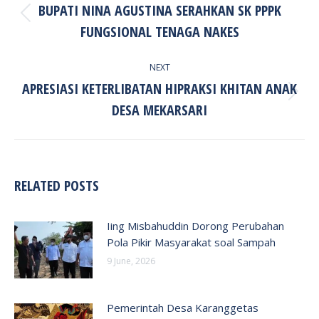
BUPATI NINA AGUSTINA SERAHKAN SK PPPK
Previous
FUNGSIONAL TENAGA NAKES
post:
NEXT
APRESIASI KETERLIBATAN HIPRAKSI KHITAN ANAK
Next
DESA MEKARSARI
post:
RELATED POSTS
Iing Misbahuddin Dorong Perubahan
Pola Pikir Masyarakat soal Sampah
9 June, 2026
Pemerintah Desa Karanggetas