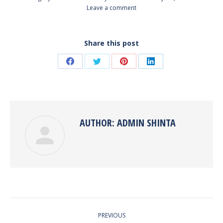
Leave a comment
Share this post
Share
Share
Share
Share
on
on
on
on
Facebook
Twitter
Pinterest
LinkedIn
AUTHOR:
ADMIN SHINTA
POST
PREVIOUS
NAVIGATION