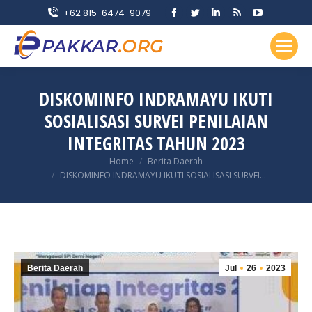
Facebook
Twitter
Linkedin
Rss
YouTube
+62 815-6474-9079
page
page
page
page
page
opens
opens
opens
opens
opens
in
in
in
in
in
new
new
new
new
new
DISKOMINFO INDRAMAYU IKUTI
window
window
window
window
window
SOSIALISASI SURVEI PENILAIAN
INTEGRITAS TAHUN 2023
You are here:
Home
Berita Daerah
DISKOMINFO INDRAMAYU IKUTI SOSIALISASI SURVEI…
Berita Daerah
Jul
26
2023