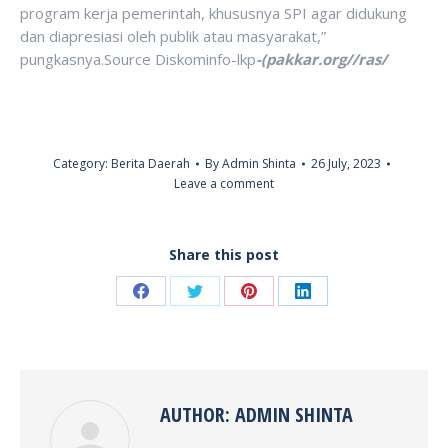
program kerja pemerintah, khususnya SPI agar didukung
dan diapresiasi oleh publik atau masyarakat,”
pungkasnya.Source Diskominfo-lkp
-(pakkar.org//ras/
Category:
Berita Daerah
By
Admin Shinta
26 July, 2023
Leave a comment
Share this post
Share
Share
Share
Share
on
on
on
on
Facebook
Twitter
Pinterest
LinkedIn
AUTHOR:
ADMIN SHINTA