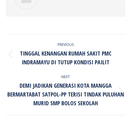
POST
PREVIOUS
NAVIGATION
TINGGAL KENANGAN RUMAH SAKIT PMC
Previous
INDRAMAYU DI TUTUP KONDISI PAILIT
post:
NEXT
DEMI JADIKAN GENERASI KOTA MANGGA
BERMARTABAT SATPOL-PP TERISI TINDAK PULUHAN
Next
post:
MURID SMP BOLOS SEKOLAH