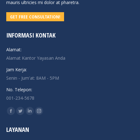
mauris ultricies mi dolor at pharetra.
GET FREE CONSULTATION!
INFORMASI KONTAK
Alamat:
Alamat Kantor Yayasan Anda
Jam Kerja:
Senin - Jum'at: 8AM - 5PM
No. Telepon:
001-234-5678
Find us on:
Facebook
Twitter
Linkedin
Instagram
page
page
page
page
LAYANAN
opens
opens
opens
opens
in
in
in
in