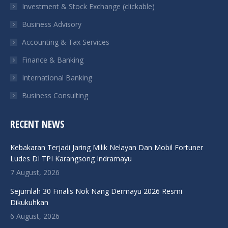
Investment & Stock Exchange (clickable)
new
new
new
new
Business Advisory
window
window
window
window
Accounting & Tax Services
Finance & Banking
International Banking
Business Consulting
RECENT NEWS
Kebakaran Terjadi Jaring Milik Nelayan Dan Mobil Fortuner
Ludes DI TPI Karangsong Indramayu
7 August, 2026
Sejumlah 30 Finalis Nok Nang Dermayu 2026 Resmi
Dikukuhkan
6 August, 2026