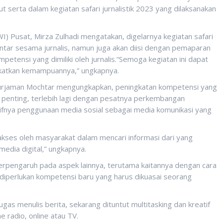
ut serta dalam kegiatan safari jurnalistik 2023 yang dilaksanakan
) Pusat, Mirza Zulhadi mengatakan, digelarnya kegiatan safari
i antar sesama jurnalis, namun juga akan diisi dengan pemaparan
ensi yang dimiliki oleh jurnalis.“Semoga kegiatan ini dapat
ngkatkan kemampuannya,” ungkapnya.
Nurjaman Mochtar mengungkapkan, peningkatan kompetensi yang
ng penting, terlebih lagi dengan pesatnya perkembangan
sifnya penggunaan media sosial sebagai media komunikasi yang
iakses oleh masyarakat dalam mencari informasi dari yang
edia digital,” ungkapnya.
 berpengaruh pada aspek lainnya, terutama kaitannya dengan cara
ga diperlukan kompetensi baru yang harus dikuasai seorang
gas menulis berita, sekarang dituntut multitasking dan kreatif
e radio, online atau TV.