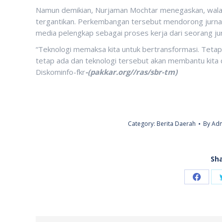
Namun demikian, Nurjaman Mochtar menegaskan, walaupu
tergantikan. Perkembangan tersebut mendorong jurnali
media pelengkap sebagai proses kerja dari seorang jur
“Teknologi memaksa kita untuk bertransformasi. Tetapi
tetap ada dan teknologi tersebut akan membantu kita 
Diskominfo-fkr
-(pakkar.org//ras/sbr-tm)
Category:
Berita Daerah
By
Adm
Sha
Share
on
Faceb