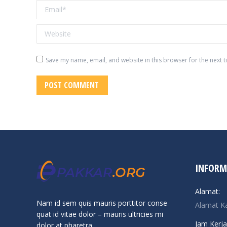
Email *
Website
Save my name, email, and website in this browser for the next 
POST COMMENT
INFORM
Alamat:
Nam id sem quis mauris porttitor conse
Alamat K
quat id vitae dolor – mauris ultricies mi
Jam Kerja
dolor at pharetra.