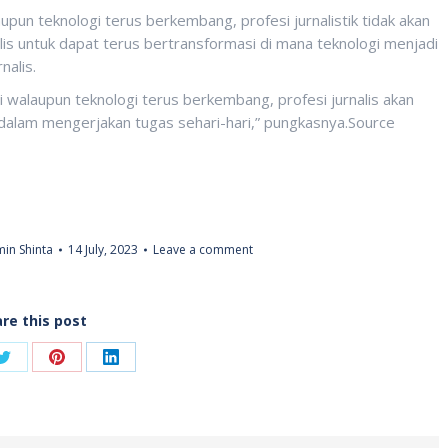
n teknologi terus berkembang, profesi jurnalistik tidak akan
s untuk dapat terus bertransformasi di mana teknologi menjadi
nalis.
 walaupun teknologi terus berkembang, profesi jurnalis akan
dalam mengerjakan tugas sehari-hari,” pungkasnya.Source
in Shinta
14 July, 2023
Leave a comment
re this post
Share
Share
Share
on
on
on
ook
Twitter
Pinterest
LinkedIn