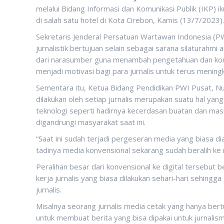
melalui Bidang Informasi dan Komunikasi Publik (IKP) ik
di salah satu hotel di Kota Cirebon, Kamis (13/7/2023).
Sekretaris Jenderal Persatuan Wartawan Indonesia (PWI
jurnalistik bertujuan selain sebagai sarana silaturahm
dari narasumber guna menambah pengetahuan dan kompet
menjadi motivasi bagi para jurnalis untuk terus meni
Sementara itu, Ketua Bidang Pendidikan PWI Pusat, 
dilakukan oleh setiap jurnalis merupakan suatu hal ya
teknologi seperti hadirnya kecerdasan buatan dan ma
digandrungi masyarakat saat ini.
“Saat ini sudah terjadi pergeseran media yang biasa d
tadinya media konvensional sekarang sudah beralih ke m
Peralihan besar dari konvensional ke digital tersebut
kerja jurnalis yang biasa dilakukan sehari-hari sehing
jurnalis.
Misalnya seorang jurnalis media cetak yang hanya bertu
untuk membuat berita yang bisa dipakai untuk jurnalism