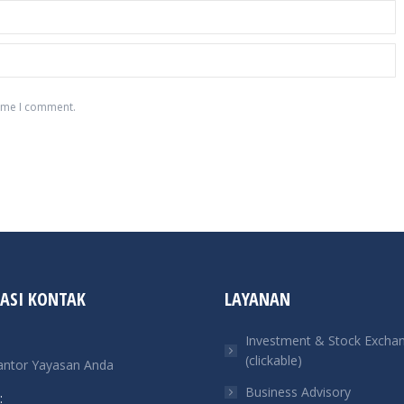
time I comment.
ASI KONTAK
LAYANAN
Investment & Stock Excha
(clickable)
antor Yayasan Anda
Business Advisory
: