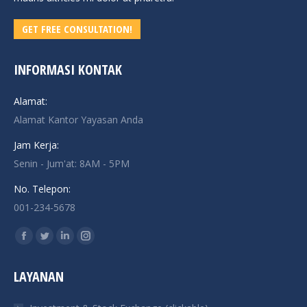
GET FREE CONSULTATION!
INFORMASI KONTAK
Alamat:
Alamat Kantor Yayasan Anda
Jam Kerja:
Senin - Jum'at: 8AM - 5PM
No. Telepon:
001-234-5678
Find us on:
Facebook
Twitter
Linkedin
Instagram
page
page
page
page
LAYANAN
opens
opens
opens
opens
in
in
in
in