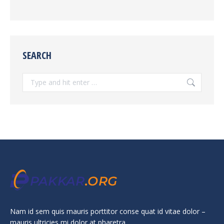
SEARCH
Search:
Nam id sem quis mauris porttitor conse quat id vitae dolor –
mauris ultricies mi dolor at pharetra.