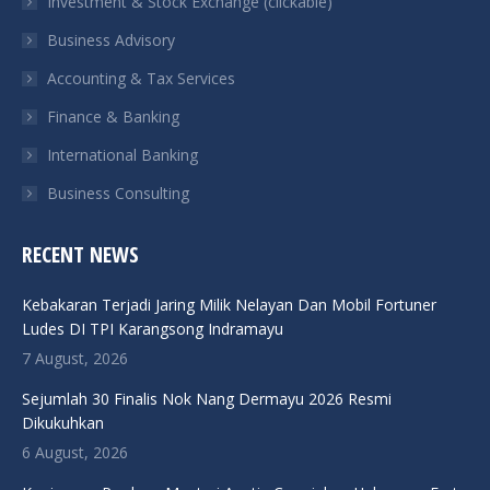
Investment & Stock Exchange (clickable)
new
new
new
new
Business Advisory
window
window
window
window
Accounting & Tax Services
Finance & Banking
International Banking
Business Consulting
RECENT NEWS
Kebakaran Terjadi Jaring Milik Nelayan Dan Mobil Fortuner
Ludes DI TPI Karangsong Indramayu
7 August, 2026
Sejumlah 30 Finalis Nok Nang Dermayu 2026 Resmi
Dikukuhkan
6 August, 2026