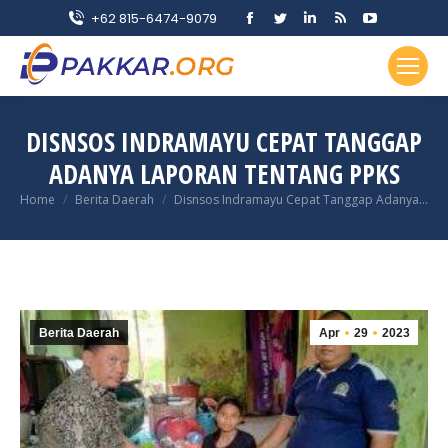
Facebook
Twitter
Linkedin
Rss
YouTube
+62 815-6474-9079
page
page
page
page
page
opens
opens
opens
opens
opens
in
in
in
in
in
new
new
new
new
new
DISNSOS INDRAMAYU CEPAT TANGGAP
window
window
window
window
window
ADANYA LAPORAN TENTANG PPKS
You are here:
Home
Berita Daerah
Disnsos Indramayu Cepat Tanggap Adanya…
Berita Daerah
Apr
29
2023