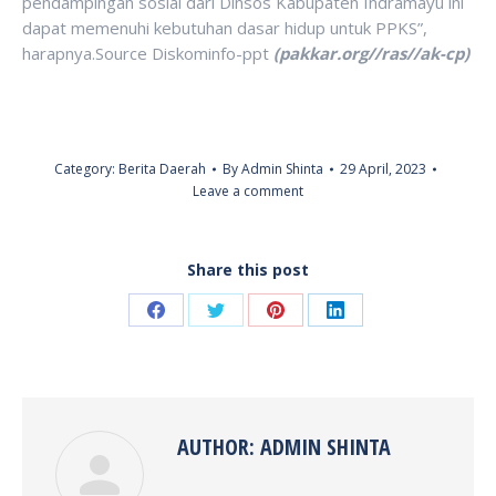
pendampingan sosial dari Dinsos Kabupaten Indramayu ini
dapat memenuhi kebutuhan dasar hidup untuk PPKS”,
harapnya.Source Diskominfo-ppt
(pakkar.org//ras//ak-cp)
Category:
Berita Daerah
By
Admin Shinta
29 April, 2023
Leave a comment
Share this post
Share
Share
Share
Share
on
on
on
on
Facebook
Twitter
Pinterest
LinkedIn
AUTHOR:
ADMIN SHINTA