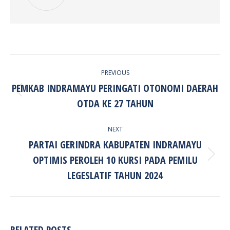
POST
PREVIOUS
NAVIGATION
PEMKAB INDRAMAYU PERINGATI OTONOMI DAERAH
Previous
OTDA KE 27 TAHUN
post:
NEXT
PARTAI GERINDRA KABUPATEN INDRAMAYU
OPTIMIS PEROLEH 10 KURSI PADA PEMILU
Next
post:
LEGESLATIF TAHUN 2024
RELATED POSTS