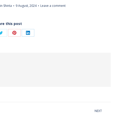
n Shinta
9 August, 2024
Leave a comment
re this post
Share
Share
Share
on
on
on
ook
Twitter
Pinterest
LinkedIn
NEXT