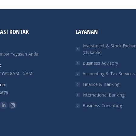
ASI KONTAK
LAYANAN
Investment & Stock Excha
(clickable)
antor Yayasan Anda
Business Advisory
:
um'at: 8AM - 5PM
Accounting & Tax Services
Finance & Banking
on:
5678
International Banking
n:
Business Consulting
ok
tter
Linkedin
Instagram
ge
page
page
ens
opens
opens
in
in