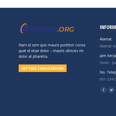
INFORM
Alamat:
Nam id sem quis mauris porttitor conse
Alamat K
quat id vitae dolor – mauris ultricies mi
Jam Kerja
dolor at pharetra.
Senin - J
GET FREE CONSULTATION!
No. Telep
001-234-
Find us o
Facebo
Twi
page
pa
opens
op
in
in