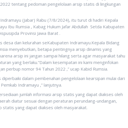
 2022 tentang pedoman pengelolaan arsip statis di lingkungan
ndramayu (Jabar) Rabu (7/8/2024), itu turut di hadiri Kepala
yu Ibu Rumsia , Kabag Hukum Jafar Abdullah Setda Kabupaten
spusipda Provinsi Jawa Barat .
ris desa dan kelurahan seKabupaten Indramayu.Kepala Bidang
sia menyebutkan, betapa pentingnya arsip dinamis yang
 karena arsip ini jangan sampai hilang serta agar masyarakat tahu
 aturan yang berlaku.“Dalam kesempatan ini kami menginfokan
ngan perbup nomor 94 Tahun 2022 ,” ucap Kabid Rumsia.
us diperbaiki dalam pembenahan pengelolaan kearsipan mulai dari
 Pemkab Indramayu ,” lanjutnya.
ersediaan jumlah informasi arsip statis yang dapat diakses oleh
erah diatur sesuai dengan peraturan perundang-undangan,
p statis yang dapat diakses oleh masyarakat.