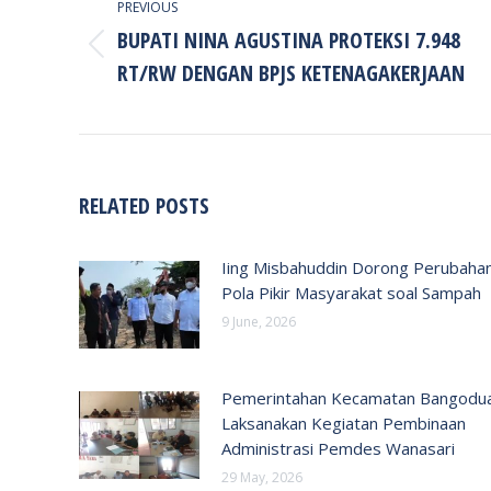
PREVIOUS
BUPATI NINA AGUSTINA PROTEKSI 7.948
Previous
RT/RW DENGAN BPJS KETENAGAKERJAAN
post:
RELATED POSTS
Iing Misbahuddin Dorong Perubaha
Pola Pikir Masyarakat soal Sampah
9 June, 2026
Pemerintahan Kecamatan Bangodu
Laksanakan Kegiatan Pembinaan
Administrasi Pemdes Wanasari
29 May, 2026