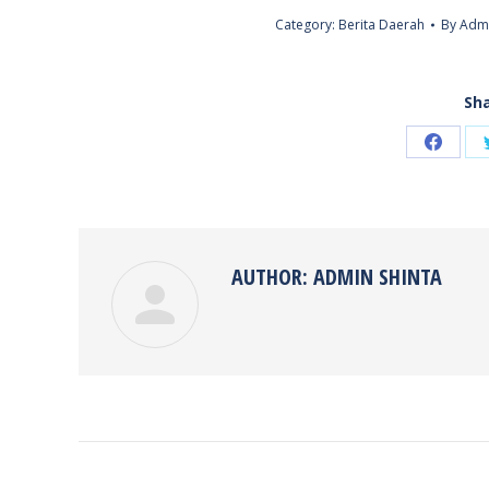
Category:
Berita Daerah
By
Admi
Sha
Share
on
Faceb
AUTHOR:
ADMIN SHINTA
POST
NAVIGATION