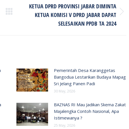
KETUA DPRD PROVINSI JABAR DIMINTA
KETUA KOMISI V DPRD JABAR DAPAT
Next
post:
SELESAIKAN PPDB TA 2024
n
Pemerintah Desa Karanggetas
Bangodua Lestarikan Budaya Mapag
Sri Jelang Panen Padi
30 May, 2026
a
BAZNAS RI Mau Jadikan Skema Zakat
Majalengka Contoh Nasional, Apa
Istimewanya ?
25 May, 2026