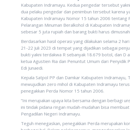
Kabupaten Indramayu. Kedua pengedar tersebut yakni
dua pelaku pengedar dan penimbun tersebut karena y
Kabupaten Indramayu Nomor 15 tahun 2006 tentang 
Pelarangan Minuman Beralkohol di Kabupaten Indrama
sebesar 5 juta rupiah dan barang bukti harus dimusnah
Berdasarkan hasil operasi yang dilakukan selama 2 hari
21-22 Juli 2023 di tempat yang dijadikan sebagai pen
bukti yakni terdakwa R sebanyak 18.679 botol, dan D a
ketua Agustien Ria dan Penuntut Umum dari Penyidik 
Edi Junaedi.
Kepala Satpol PP dan Damkar Kabupaten Indramayu, T
mewujudkan zero mihol di Kabupaten Indramayu terus 
penegakkan Perda Nomor 15 tahun 2006.
“Ini merupakan upaya kita bersama dengan berbagi uns
ini tindak pidana ringan mudah-mudahan bisa membuat 
Pengadilan Negeri Indramayu.
Teguh menegaskan, penegakkan Perda merupakan komit
berbagai hal. Dalam pelaksanaanya, mengedepankan la