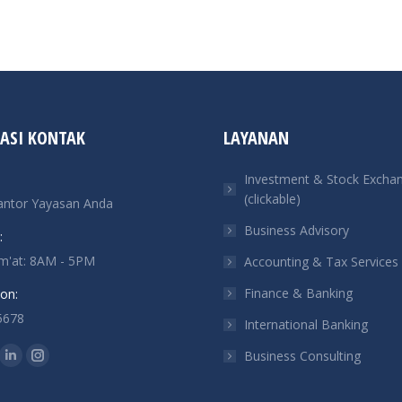
ASI KONTAK
LAYANAN
Investment & Stock Excha
(clickable)
antor Yayasan Anda
Business Advisory
:
um'at: 8AM - 5PM
Accounting & Tax Services
Finance & Banking
on:
5678
International Banking
n:
Business Consulting
ok
tter
Linkedin
Instagram
ge
page
page