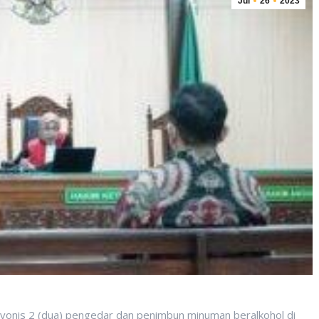
Jul
26
2023
onis 2 (dua) pengedar dan penimbun minuman beralkohol di