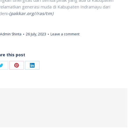
elamatkan generasi muda di Kabupaten Indramayu dari
deni
-(pakkar.org//ras/tm)
Admin Shinta
26 July, 2023
Leave a comment
re this post
Share
Share
Share
on
on
on
ook
Twitter
Pinterest
LinkedIn