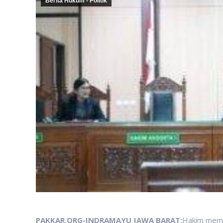
Berita Hukum - Politik
PAKKAR.ORG-INDRAMAYU JAWA BARAT:
Hakim memv