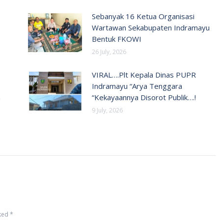
Sebanyak 16 Ketua Organisasi
Wartawan Sekabupaten Indramayu
Bentuk FKOWI
26 July, 2026
VIRAL….Plt Kepala Dinas PUPR
Indramayu “Arya Tenggara
n
“Kekayaannya Disorot Publik….!
9 July, 2026
rked
*