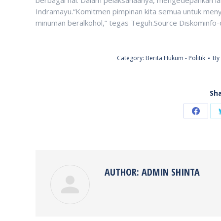
Indramayu.“Komitmen pimpinan kita semua untuk meny
minuman beralkohol,” tegas Teguh.Source Diskominfo-
Category:
Berita Hukum - Politik
By
Sha
Share
on
Faceb
AUTHOR:
ADMIN SHINTA