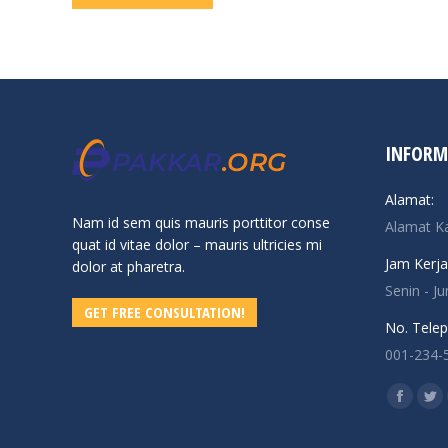
INFORM
Alamat:
Nam id sem quis mauris porttitor conse
Alamat K
quat id vitae dolor – mauris ultricies mi
Jam Kerja
dolor at pharetra.
Senin - J
GET FREE CONSULTATION!
No. Telep
001-234-
Find us o
Facebo
Twi
page
pa