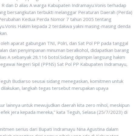
 R dan D alias A warga Kabupaten Indramayu.Vonis terhadap
ang bersangkutan terbukti melanggar Peraturan Daerah (Perda)
Perubahan Kedua Perda Nomor 7 tahun 2005 tentang
yu.Vonis Hakim kepada 2 terdakwa yakni masing-masing denda
kan.
 oleh aparat gabungan TNI, Polri, dan Sat Pol PP pada tanggal
jualan dan penyimpanan minuman beralkohol, didapatkan barang
lias A sebanyak 28.116 botol.Sidang dipimpin langsung hakim
Pegawai Negeri Sipil (PPNS) Sat Pol PP Kabupaten Indramayu,
eguh Budiarso seusai sidang menegaskan, komitmen untuk
dilakukan, langkah tegas tersebut merupakan upaya
ur lainnya untuk mewujudkan daerah kita zero mihol, meskipun
efek jera kepada mereka,” kata Teguh, Selasa (25/7/2023) di
men serius dari Bupati Indramayu Nina Agustina dalam
ngkah sinergitas dari semua pihak yang ada di Kabupaten