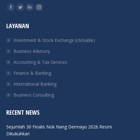
Find us on:
Facebook
Twitter
Linkedin
Instagram
page
page
page
page
LAYANAN
opens
opens
opens
opens
in
in
in
in
Investment & Stock Exchange (clickable)
new
new
new
new
Business Advisory
window
window
window
window
Accounting & Tax Services
Finance & Banking
International Banking
Business Consulting
RECENT NEWS
Sejumlah 30 Finalis Nok Nang Dermayu 2026 Resmi
Dikukuhkan