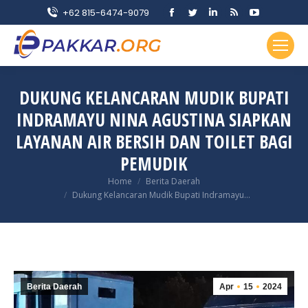
Facebook
Twitter
Linkedin
Rss
YouTube
+62 815-6474-9079
page
page
page
page
page
opens
opens
opens
opens
opens
in
in
in
in
in
new
new
new
new
new
DUKUNG KELANCARAN MUDIK BUPATI
window
window
window
window
window
INDRAMAYU NINA AGUSTINA SIAPKAN
LAYANAN AIR BERSIH DAN TOILET BAGI
PEMUDIK
You are here:
Home
Berita Daerah
Dukung Kelancaran Mudik Bupati Indramayu…
Berita Daerah
Apr
15
2024