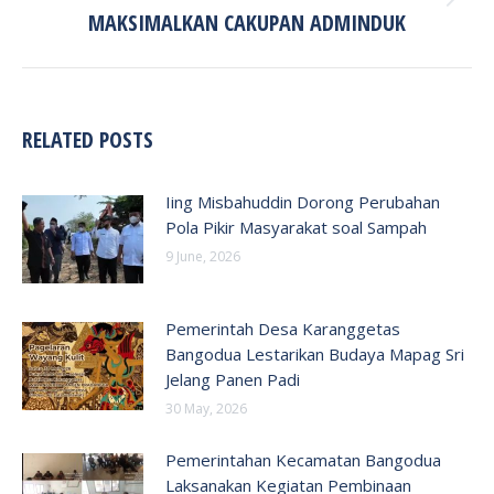
Next
MAKSIMALKAN CAKUPAN ADMINDUK
post:
RELATED POSTS
Iing Misbahuddin Dorong Perubahan
Pola Pikir Masyarakat soal Sampah
9 June, 2026
Pemerintah Desa Karanggetas
Bangodua Lestarikan Budaya Mapag Sri
Jelang Panen Padi
30 May, 2026
Pemerintahan Kecamatan Bangodua
Laksanakan Kegiatan Pembinaan