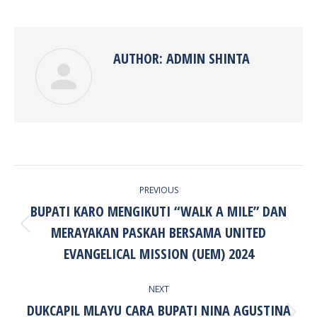
on
on
on
on
Facebook
Twitter
Pinterest
LinkedIn
AUTHOR:
ADMIN SHINTA
POST
PREVIOUS
NAVIGATION
BUPATI KARO MENGIKUTI “WALK A MILE” DAN
MERAYAKAN PASKAH BERSAMA UNITED
Previous
post:
EVANGELICAL MISSION (UEM) 2024
NEXT
DUKCAPIL MLAYU CARA BUPATI NINA AGUSTINA