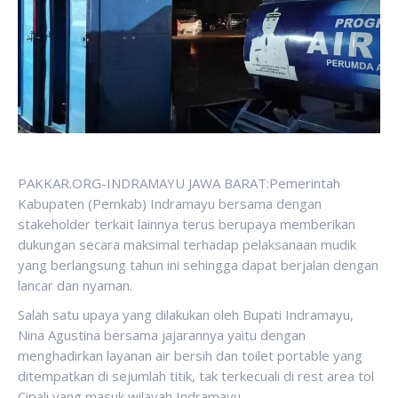
PAKKAR.ORG-INDRAMAYU JAWA BARAT:Pemerintah
Kabupaten (Pemkab) Indramayu bersama dengan
stakeholder terkait lainnya terus berupaya memberikan
dukungan secara maksimal terhadap pelaksanaan mudik
yang berlangsung tahun ini sehingga dapat berjalan dengan
lancar dan nyaman.
Salah satu upaya yang dilakukan oleh Bupati Indramayu,
Nina Agustina bersama jajarannya yaitu dengan
menghadirkan layanan air bersih dan toilet portable yang
ditempatkan di sejumlah titik, tak terkecuali di rest area tol
Cipali yang masuk wilayah Indramayu.