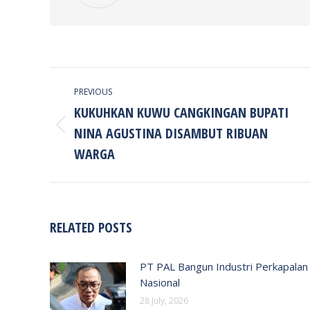
POST
PREVIOUS
NAVIGATION
KUKUHKAN KUWU CANGKINGAN BUPATI
NINA AGUSTINA DISAMBUT RIBUAN
Previous
post:
WARGA
RELATED POSTS
PT PAL Bangun Industri Perkapalan
Nasional
28 July, 2026