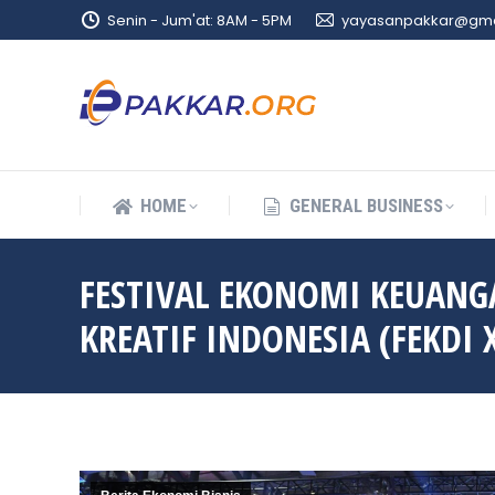
Senin - Jum'at: 8AM - 5PM
yayasanpakkar@gma
HOME
GENERAL BUSINESS
HOME
GENERAL BUSINESS
FESTIVAL EKONOMI KEUANG
KREATIF INDONESIA (FEKDI X