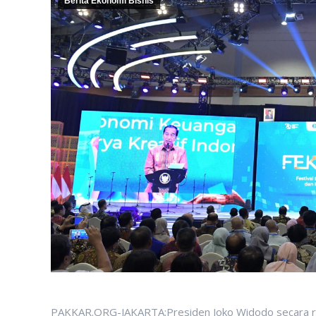
Berita Ekonomi Bisnis
PAKKAR.ORG-JAKARTA:Presiden Joko Widodo secara re