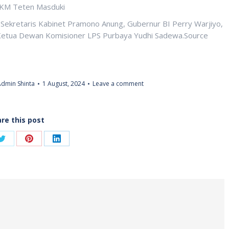
 UKM Teten Masduki
 Sekretaris Kabinet Pramono Anung, Gubernur BI Perry Warjiyo,
Ketua Dewan Komisioner LPS Purbaya Yudhi Sadewa.Source
Admin Shinta
1 August, 2024
Leave a comment
re this post
Share
Share
Share
on
on
on
ook
Twitter
Pinterest
LinkedIn