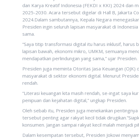
dan Karya Kreatif Indonesia (FEKDI x KKI) 2024 dan m
2025-2030. Acara tersebut digelar di Hall B, Jakarta C
2024.Dalam sambutannya, Kepala Negara menegaskan pen
Presiden ingin seluruh lapisan masyarakat di Indones
sama.
“Saya titip transformasi digital itu harus inklusif, har
lapisan bawah, ekonomi mikro, UMKM, semuanya mend
mendapatkan perlindungan yang sama,” ujar Presiden.
Presiden juga meminta Otoritas Jasa Keuangan (OJK) d
masyarakat di sektor ekonomi digital. Menurut Presiden
rendah.
“Literasi keuangan kita masih rendah, se-ingat saya k
penipuan dan kejahatan digital,” ungkap Presiden.
Oleh sebab itu, Presiden juga menekankan pentingnya
tersebut penting agar rakyat kecil tidak dirugikan.”S
konsumen. Jangan sampai rakyat kecil malah menjadi pih
Dalam kesempatan tersebut, Presiden Jokowi menyamp