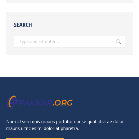
SEARCH
Search:
Nam id sem quis mauris porttitor conse quat id vitae dolor –
mauris ultricies mi dolor at pharetra.