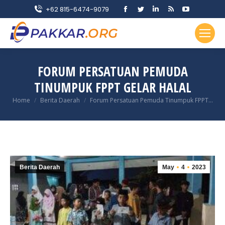
Facebook
Twitter
Linkedin
Rss
YouTube
+62 815-6474-9079
page
page
page
page
page
opens
opens
opens
opens
opens
in
in
in
in
in
new
new
new
new
new
FORUM PERSATUAN PEMUDA
window
window
window
window
window
TINUMPUK FPPT GELAR HALAL
You are here:
Home
Berita Daerah
Forum Persatuan Pemuda Tinumpuk FPPT…
Berita Daerah
May
4
2023