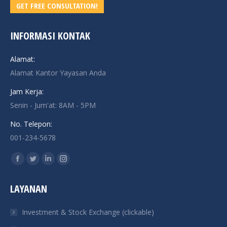
GET FREE CONSULTATION!
INFORMASI KONTAK
Alamat:
Alamat Kantor Yayasan Anda
Jam Kerja:
Senin - Jum'at: 8AM - 5PM
No. Telepon:
001-234-5678
Find us on:
Facebook
Twitter
Linkedin
Instagram
page
page
page
page
LAYANAN
opens
opens
opens
opens
in
in
in
in
Investment & Stock Exchange (clickable)
new
new
new
new