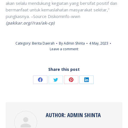
akan selalu mendukung kegiatan yang bersifat positif dan
bermanfaat untuk kemaslahatan masyarakat sekitar,”
pungkasnya. –Source Diskominfo-wwn
(pakkar.org//ras/ak-cp)
Category:
Berita Daerah
By
Admin Shinta
4 May, 2023
Leave a comment
Share this post
Share
Share
Share
Share
on
on
on
on
Facebook
Twitter
Pinterest
LinkedIn
AUTHOR:
ADMIN SHINTA