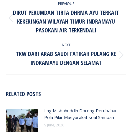
PREVIOUS
NAVIGATION
DIRUT PERUMDAN TIRTA DHRMA AYU TERKAIT
KEKERINGAN WILAYAH TIMUR INDRAMAYU
Previous
post:
PASOKAN AIR TERKENDALI
NEXT
TKW DARI ARAB SAUDI FATIKAH PULANG KE
Next
INDRAMAYU DENGAN SELAMAT
post:
RELATED POSTS
Iing Misbahuddin Dorong Perubahan
Pola Pikir Masyarakat soal Sampah
9 June, 2026