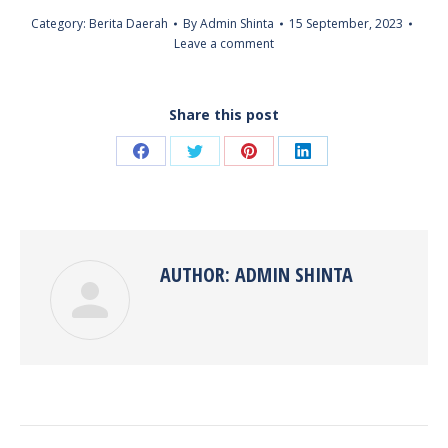
Category:
Berita Daerah
By
Admin Shinta
15 September, 2023
Leave a comment
Share this post
Share
Share
Share
Share
on
on
on
on
Facebook
Twitter
Pinterest
LinkedIn
AUTHOR:
ADMIN SHINTA
POST