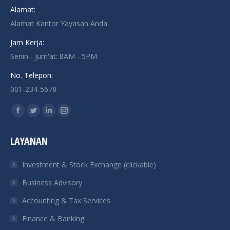
Alamat:
Alamat Kantor Yayasan Anda
Jam Kerja:
Senin - Jum'at: 8AM - 5PM
No. Telepon:
001-234-5678
Find us on:
Facebook
Twitter
Linkedin
Instagram
page
page
page
page
LAYANAN
opens
opens
opens
opens
in
in
in
in
Investment & Stock Exchange (clickable)
new
new
new
new
Business Advisory
window
window
window
window
Accounting & Tax Services
Finance & Banking