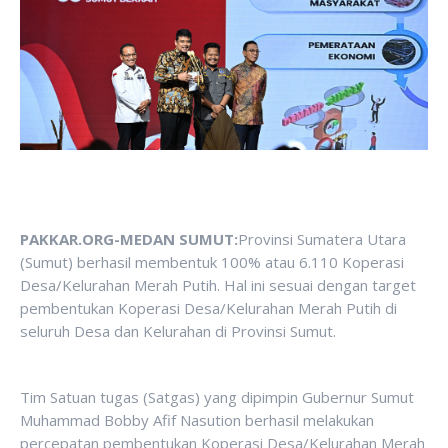
PAKKAR.ORG-MEDAN SUMUT:
Provinsi Sumatera Utara
(Sumut) berhasil membentuk 100% atau 6.110 Koperasi
Desa/Kelurahan Merah Putih. Hal ini sesuai dengan target
pembentukan Koperasi Desa/Kelurahan Merah Putih di
seluruh Desa dan Kelurahan di Provinsi Sumut.
Tim Satuan tugas (Satgas) yang dipimpin Gubernur Sumut
Muhammad Bobby Afif Nasution berhasil melakukan
percepatan pembentukan Koperasi Desa/Kelurahan Merah