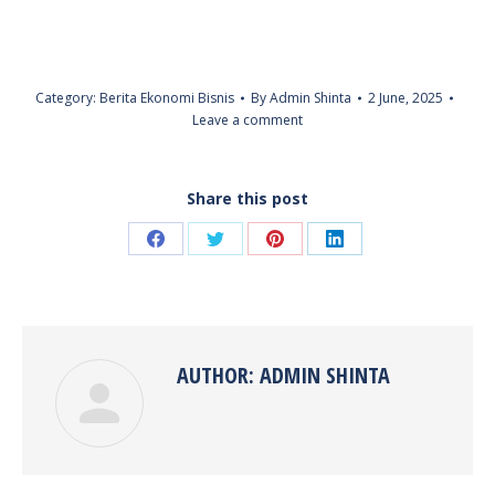
Category:
Berita Ekonomi Bisnis
By
Admin Shinta
2 June, 2025
Leave a comment
Share this post
Share
Share
Share
Share
on
on
on
on
Facebook
Twitter
Pinterest
LinkedIn
AUTHOR:
ADMIN SHINTA