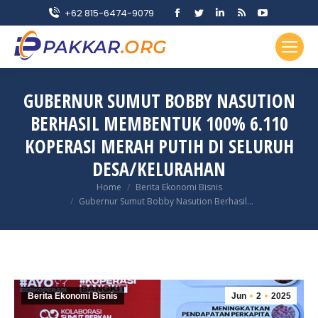
Facebook
Twitter
Linkedin
Rss
YouTube
+62 815-6474-9079
page
page
page
page
page
opens
opens
opens
opens
opens
in
in
in
in
in
new
new
new
new
new
GUBERNUR SUMUT BOBBY NASUTION
window
window
window
window
window
BERHASIL MEMBENTUK 100% 6.110
KOPERASI MERAH PUTIH DI SELURUH
DESA/KELURAHAN
You are here:
Home
Berita Ekonomi Bisnis
Gubernur Sumut Bobby Nasution Berhasil…
Berita Ekonomi Bisnis
Jun
2
2025