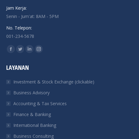
Jam Kerja:
Senin - Jum'at: 8AM - 5PM
No. Telepon:
001-234-5678
Find us on:
Facebook
Twitter
Linkedin
Instagram
page
page
page
page
LAYANAN
opens
opens
opens
opens
in
in
in
in
Investment & Stock Exchange (clickable)
new
new
new
new
Business Advisory
window
window
window
window
Accounting & Tax Services
Finance & Banking
International Banking
Business Consulting