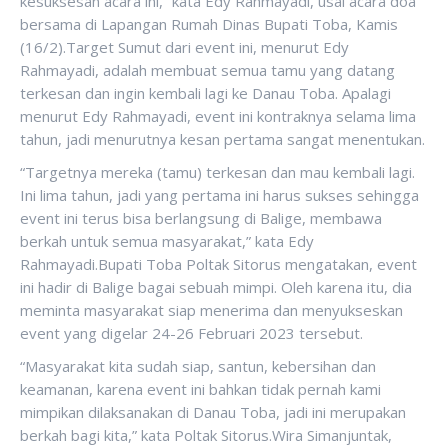
kesuksesan acara ini,” kata Edy Rahmayadi, usai acara doa
bersama di Lapangan Rumah Dinas Bupati Toba, Kamis
(16/2).Target Sumut dari event ini, menurut Edy
Rahmayadi, adalah membuat semua tamu yang datang
terkesan dan ingin kembali lagi ke Danau Toba. Apalagi
menurut Edy Rahmayadi, event ini kontraknya selama lima
tahun, jadi menurutnya kesan pertama sangat menentukan.
“Targetnya mereka (tamu) terkesan dan mau kembali lagi.
Ini lima tahun, jadi yang pertama ini harus sukses sehingga
event ini terus bisa berlangsung di Balige, membawa
berkah untuk semua masyarakat,” kata Edy
Rahmayadi.Bupati Toba Poltak Sitorus mengatakan, event
ini hadir di Balige bagai sebuah mimpi. Oleh karena itu, dia
meminta masyarakat siap menerima dan menyukseskan
event yang digelar 24-26 Februari 2023 tersebut.
“Masyarakat kita sudah siap, santun, kebersihan dan
keamanan, karena event ini bahkan tidak pernah kami
mimpikan dilaksanakan di Danau Toba, jadi ini merupakan
berkah bagi kita,” kata Poltak Sitorus.Wira Simanjuntak,