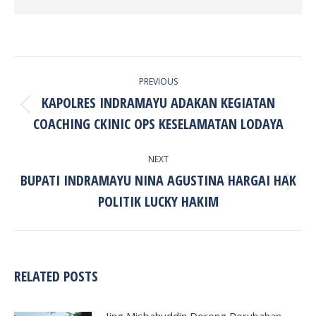
POST
PREVIOUS
NAVIGATION
KAPOLRES INDRAMAYU ADAKAN KEGIATAN
Previous
COACHING CKINIC OPS KESELAMATAN LODAYA
post:
NEXT
BUPATI INDRAMAYU NINA AGUSTINA HARGAI HAK
Next
POLITIK LUCKY HAKIM
post:
RELATED POSTS
Iing Misbahuddin Dorong Perubahan