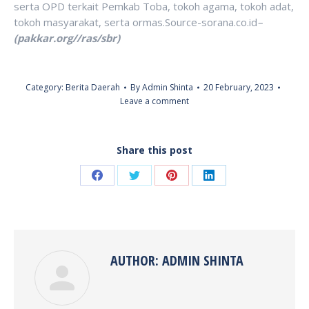
serta OPD terkait Pemkab Toba, tokoh agama, tokoh adat,
tokoh masyarakat, serta ormas.Source-sorana.co.id
–
(pakkar.org//ras/sbr)
Category:
Berita Daerah
By
Admin Shinta
20 February, 2023
Leave a comment
Share this post
Share
Share
Share
Share
on
on
on
on
Facebook
Twitter
Pinterest
LinkedIn
AUTHOR:
ADMIN SHINTA