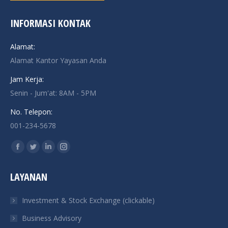
INFORMASI KONTAK
Alamat:
Alamat Kantor Yayasan Anda
Jam Kerja:
Senin - Jum'at: 8AM - 5PM
No. Telepon:
001-234-5678
Find us on:
Facebook
Twitter
Linkedin
Instagram
page
page
page
page
LAYANAN
opens
opens
opens
opens
in
in
in
in
Investment & Stock Exchange (clickable)
new
new
new
new
Business Advisory
window
window
window
window