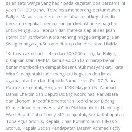
salah satu warga yang hadir pada kegiatan doa bersama ini
yakin F1H2O Danau Toba bisa mendorong pertumbuhan
Balige. Masyarakat setelah sosialisas usai kegiatan dia
bersama sepakat memajukan jam kebaktian ke pagi hari
untuk Minggu 26 Februari dan mereka siap akses jalan
utama dari Jembatan Juara Monang hingga simpang Jalan
Sisingamangaraja-Sutomo ditutup dan di isi stan UMKM.
“Katanya akan hadir lebih dari 100.000 orang ke Balige,
disiapkan stan UMKM, kami siap dan kami harap benar-
benar memberikan dampak besar untuk masyarakat,” kata
Wira Simanjuntak.Hadir mengikuti kegiatan doa lintas
agama ini antara lain Kapolda Sumut Irjen Pol RZ Panca
Putra Simanjuntak, Pangdam I/BB Mayjen TNI Achmad
Daniel Chardin dan Deputi Bidang Koordinasi Pariwisata
dan Ekonomi Kreatif Kementerian Koordinator Bidang
Kemaritiman dan Investasi Odo RM Manuhutu. Hadir juga
Wakil Bupati Toba Tonny M Simanjuntak, Sekda Kabupaten
Toba Agus Sitorus, Kepala Dinas Kominfo Sumut Ilyas S.
Sitorus, Kepala Badan Pendapatan Daerah Achmad Fadly