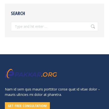
SEARCH
Search:
Nam id sem quis mauris porttitor conse quat id vitae dolor –
mauris ultricies mi dolor at pharetra.
GET FREE CONSULTATION!