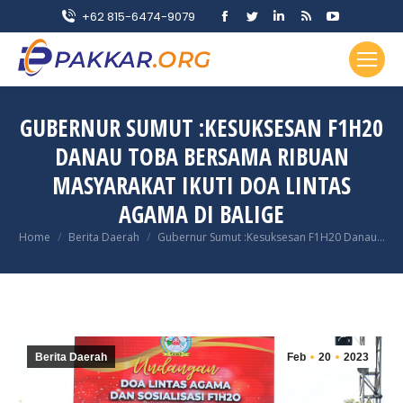
Facebook
Twitter
Linkedin
Rss
YouTube
+62 815-6474-9079
page
page
page
page
page
opens
opens
opens
opens
opens
in
in
in
in
in
new
new
new
new
new
GUBERNUR SUMUT :KESUKSESAN F1H20
window
window
window
window
window
DANAU TOBA BERSAMA RIBUAN
MASYARAKAT IKUTI DOA LINTAS
AGAMA DI BALIGE
You are here:
Home
Berita Daerah
Gubernur Sumut :Kesuksesan F1H20 Danau…
Berita Daerah
Feb
20
2023