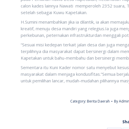
calon kades lainnya Nawati memperoleh 2352 suara, 
setelah sebagai Kuwu Kapetakan.
H.Sumini menambahkan jika ia dilantik, ia akan memaj
kreatif, menuju desa mandiri yang relegius.Ia juga me
perkebunan, peternakan infrastrukturdan menggali pot
“Sesuai misi kedepan terkait jalan desa dan juga men
terpilihnya dia masyarakat dapat bersinergi dalam 
Kapetakan untuk bahu-membahu dan bersinergi memban
Sementara itu Kuni Kader nomor satu menyebut kesusk
masyarakat dalam menjaga kondusifitas.”Semua berjala
untuk pemilihan lancar, mudah-mudahan pilihannya masya
Category:
Berita Daerah
By
Admin
Sha