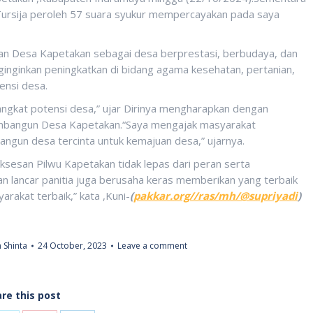
Tursija peroleh 57 suara syukur mempercayakan pada saya
ukan Desa Kapetakan sebagai desa berprestasi, berbudaya, dan
nginginkan peningkatkan di bidang agama kesehatan, pertanian,
ensi desa.
gangkat potensi desa,” ujar Dirinya mengharapkan dengan
membangun Desa Kapetakan.“Saya mengajak masyarakat
gun desa tercinta untuk kemajuan desa,” ujarnya.
sesan Pilwu Kapetakan tidak lepas dari peran serta
n lancar panitia juga berusaha keras memberikan yang terbaik
rakat terbaik,” kata ,Kuni-
(
pakkar.org//ras/mh/@supriyadi
)
 Shinta
24 October, 2023
Leave a comment
re this post