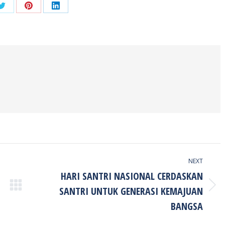
Share
Share
Share
on
on
on
ook
Twitter
Pinterest
LinkedIn
NEXT
HARI SANTRI NASIONAL CERDASKAN
SANTRI UNTUK GENERASI KEMAJUAN
Next
post:
BANGSA