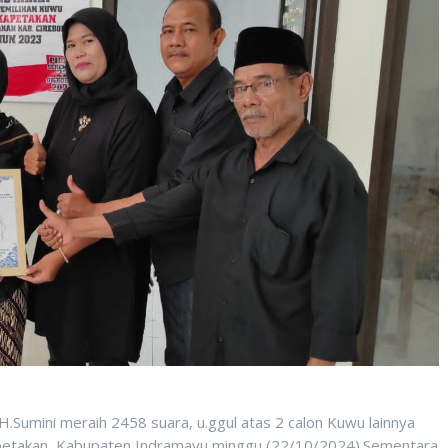
 H.Sumini meraih 2458 suara, u.ggul atas 2 calon Kuwu lainnya
petakan ,Kabupaten Indramayu minggu (22/10/2024).Sementara