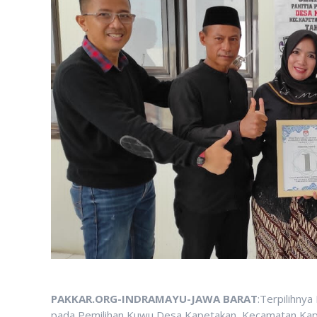
PAKKAR.ORG-INDRAMAYU-JAWA BARAT
:Terpilihnya
pada Pemilihan Kuwu Desa Kapetakan, Kecamatan Ka