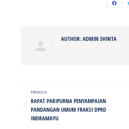
Share
on
Faceb
AUTHOR:
ADMIN SHINTA
POST
PREVIOUS
NAVIGATION
RAPAT PARIPURNA PENYAMPAIAN
PANDANGAN UMUM FRAKSI DPRD
Previous
post:
INDRAMAYU