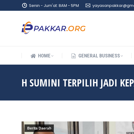
Senin - Jum'at: 8AM - 5PM
yayasanpakkar@gma
HOME
GENERAL BUSINESS
HOME
GENERAL BUSINESS
H SUMINI TERPILIH JADI KE
Berita Daerah