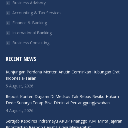
Business Advisory
window
window
window
window
Accounting & Tax Services
Finance & Banking
International Banking
Business Consulting
RECENT NEWS
Kunjungan Perdana Menteri Anutin Cerminkan Hubungan Erat
Indonesia-Tailan
5 August, 2026
Repost Konten Dugaan Di Medsos Tak Bebas Resiko Hukum
Dede Sunarya:Tetap Bisa Dimintai Pertanggungjawaban
4 August, 2026
Sertijab Kapolres Indramayu AKBP Prianggo P.M. Minta Jajaran
Prioritaskan Respon Cepat Layani Masyarakat