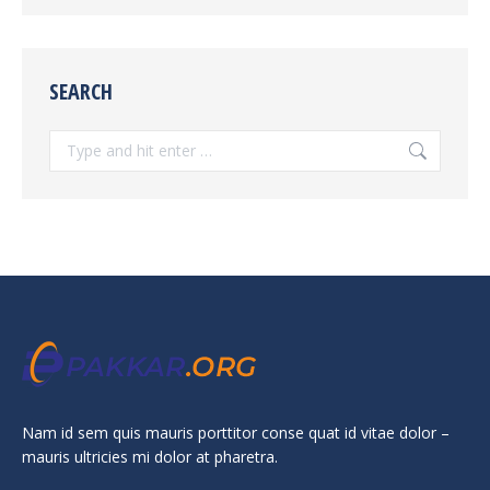
SEARCH
Search:
Nam id sem quis mauris porttitor conse quat id vitae dolor –
mauris ultricies mi dolor at pharetra.