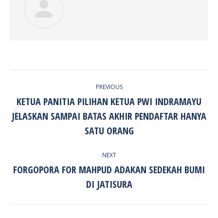
POST
PREVIOUS
NAVIGATION
KETUA PANITIA PILIHAN KETUA PWI INDRAMAYU
JELASKAN SAMPAI BATAS AKHIR PENDAFTAR HANYA
Previous
post:
SATU ORANG
NEXT
FORGOPORA FOR MAHPUD ADAKAN SEDEKAH BUMI
Next
DI JATISURA
post: