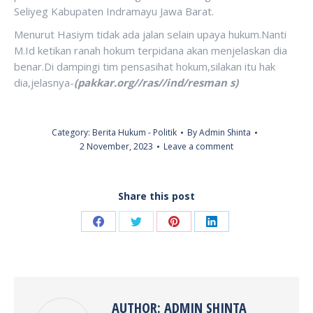
Seliyeg Kabupaten Indramayu Jawa Barat.
Menurut Hasiym tidak ada jalan selain upaya hukum.Nanti
M.Id ketikan ranah hokum terpidana akan menjelaskan dia
benar.Di dampingi tim pensasihat hokum,silakan itu hak
dia,jelasnya-
(pakkar.org//ras//ind/resman s)
Category:
Berita Hukum - Politik
By
Admin Shinta
2 November, 2023
Leave a comment
Share this post
Share
Share
Share
Share
on
on
on
on
Facebook
Twitter
Pinterest
LinkedIn
AUTHOR:
ADMIN SHINTA