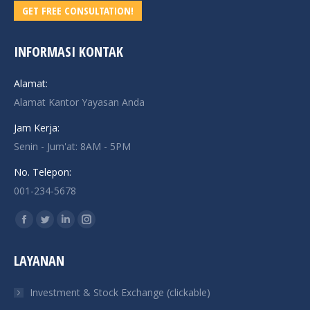
GET FREE CONSULTATION!
INFORMASI KONTAK
Alamat:
Alamat Kantor Yayasan Anda
Jam Kerja:
Senin - Jum'at: 8AM - 5PM
No. Telepon:
001-234-5678
Find us on:
Facebook
Twitter
Linkedin
Instagram
page
page
page
page
LAYANAN
opens
opens
opens
opens
in
in
in
in
Investment & Stock Exchange (clickable)
new
new
new
new