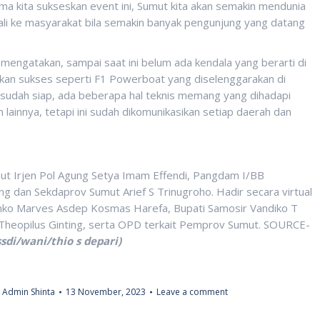
 kita sukseskan event ini, Sumut kita akan semakin mendunia
li ke masyarakat bila semakin banyak pengunjung yang datang
 mengatakan, sampai saat ini belum ada kendala yang berarti di
akan sukses seperti F1 Powerboat yang diselenggarakan di
ah sudah siap, ada beberapa hal teknis memang yang dihadapi
n lainnya, tetapi ini sudah dikomunikasikan setiap daerah dan
umut Irjen Pol Agung Setya Imam Effendi, Pangdam I/BB
dan Sekdaprov Sumut Arief S Trinugroho. Hadir secara virtual
enko Marves Asdep Kosmas Harefa, Bupati Samosir Vandiko T
o Theopilus Ginting, serta OPD terkait Pemprov Sumut. SOURCE-
sdi/wani/thio s depari)
y
Admin Shinta
13 November, 2023
Leave a comment