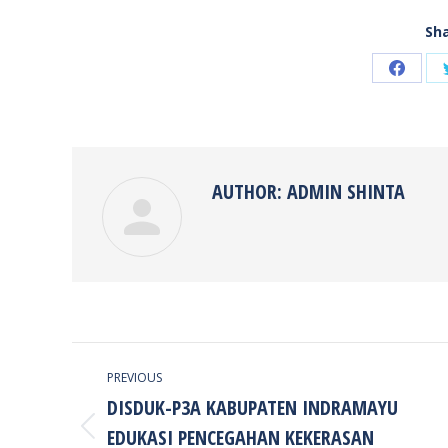
Sha
Share
on
Faceb
AUTHOR:
ADMIN SHINTA
POST
PREVIOUS
NAVIGATION
DISDUK-P3A KABUPATEN INDRAMAYU
EDUKASI PENCEGAHAN KEKERASAN
Previous