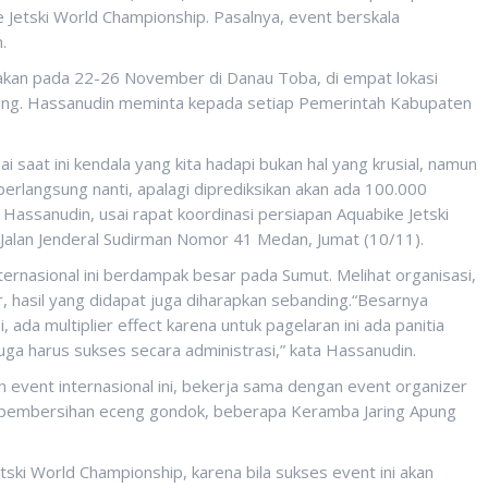
 Jetski World Championship. Pasalnya, event berskala
.
akan pada 22-26 November di Danau Toba, di empat lokasi
gging. Hassanudin meminta kepada setiap Pemerintah Kabupaten
i saat ini kendala yang kita hadapi bukan hal yang krusial, namun
t berlangsung nanti, apalagi diprediksikan akan ada 100.000
Hassanudin, usai rapat koordinasi persiapan Aquabike Jetski
 Jalan Jenderal Sudirman Nomor 41 Medan, Jumat (10/11).
ernasional ini berdampak besar pada Sumut. Melihat organisasi,
, hasil yang didapat juga diharapkan sebanding.“Besarnya
 ada multiplier effect karena untuk pagelaran ini ada panitia
juga harus sukses secara administrasi,” kata Hassanudin.
 event internasional ini, bekerja sama dengan event organizer
i pembersihan eceng gondok, beberapa Keramba Jaring Apung
ski World Championship, karena bila sukses event ini akan