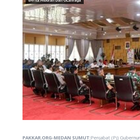
Berita Hiburan Dan OLahraga
PAKKAR.ORG-MEDAN SUMUT:
Penjabat (Pj) Gubernu