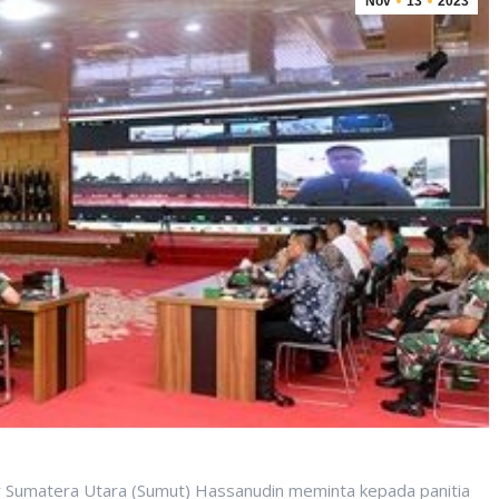
Nov
13
2023
r Sumatera Utara (Sumut) Hassanudin meminta kepada panitia