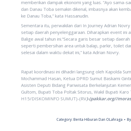
memberikan dampak ekonomi yang luas. “Ayo sama-sama
dan Danau Toba semakin dikenal, imbasnya akan kemba
ke Danau Toba,” kata Hassanudin.
Sementara itu, perwakilan dari In Journey Adrian Novry
setiap daerah penyelenggaraan. Diharapkan event ini 
Balige awal tahun ini.“Secara garis besar setiap daer
seperti pembersihan area untuk balap, parkir, toilet da
selesai dalam waktu dekat ini,” kata Adrian Novry.
Rapat koordinasi ini dihadiri langsung oleh Kapolda S
Mochammad Hasan, Ketua DPRD Sumut Baskami Ginting 
Asisten Deputi Bidang Pariwisata Berkelanjutan Kem
Gultom, Bupati Toba Poltak Sitorus, Wakil Bupati Kar
H15/DISKOMINFO SUMUT)-(RV
)-(pakkar.org//moras
Category:
Berita Hiburan Dan OLahraga
B