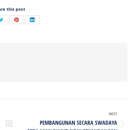
re this post
Share
Share
Share
on
on
on
ook
Twitter
Pinterest
LinkedIn
NEXT
PEMBANGUNAN SECARA SWADAYA
Next