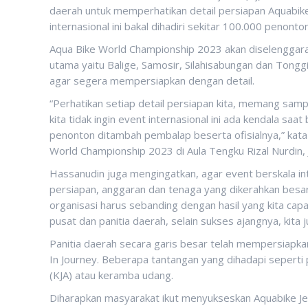
daerah untuk memperhatikan detail persiapan Aquabike
internasional ini bakal dihadiri sekitar 100.000 penonton
Aqua Bike World Championship 2023 akan diselenggar
utama yaitu Balige, Samosir, Silahisabungan dan Ton
agar segera mempersiapkan dengan detail.
“Perhatikan setiap detail persiapan kita, memang sampa
kita tidak ingin event internasional ini ada kendala saa
penonton ditambah pembalap beserta ofisialnya,” kata 
World Championship 2023 di Aula Tengku Rizal Nurdin,
Hassanudin juga mengingatkan, agar event berskala int
persiapan, anggaran dan tenaga yang dikerahkan besar
organisasi harus sebanding dengan hasil yang kita capai,
pusat dan panitia daerah, selain sukses ajangnya, kita 
Panitia daerah secara garis besar telah mempersiapkan
In Journey. Beberapa tantangan yang dihadapi sepert
(KJA) atau keramba udang.
Diharapkan masyarakat ikut menyukseskan Aquabike Jet