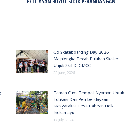
PETILASAN BUYUT SIDIK PEKANDANGAN
post:
Go Skateboarding Day 2026
Majalengka Pecah Puluhan Skater
Unjuk Skill Di GMCC
22 June, 2026
g
Taman Cumi Tempat Nyaman Untuk
Edukasi Dan Pemberdayaan
Masyarakat Desa Pabean Udik
Indramayu
17 July, 2024