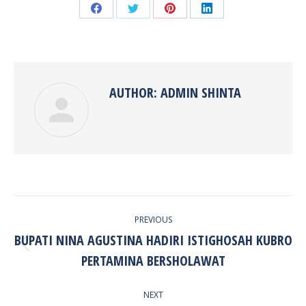
Share
Share
Share
Share
on
on
on
on
Facebook
Twitter
Pinterest
LinkedIn
AUTHOR:
ADMIN SHINTA
POST
PREVIOUS
NAVIGATION
BUPATI NINA AGUSTINA HADIRI ISTIGHOSAH KUBRO
Previous
PERTAMINA BERSHOLAWAT
post:
NEXT