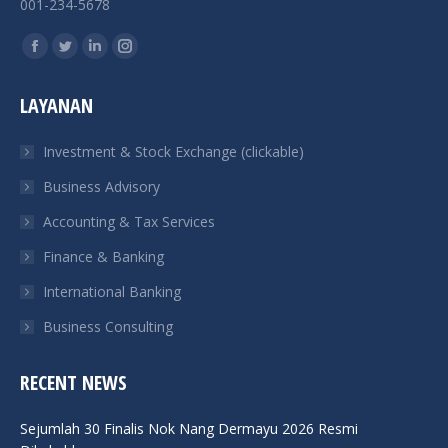
001-234-5678
Find us on:
Facebook
Twitter
Linkedin
Instagram
page
page
page
page
LAYANAN
opens
opens
opens
opens
in
in
in
in
Investment & Stock Exchange (clickable)
new
new
new
new
Business Advisory
window
window
window
window
Accounting & Tax Services
Finance & Banking
International Banking
Business Consulting
RECENT NEWS
Sejumlah 30 Finalis Nok Nang Dermayu 2026 Resmi