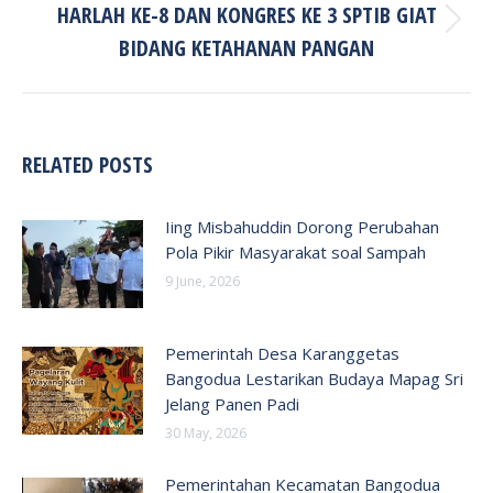
HARLAH KE-8 DAN KONGRES KE 3 SPTIB GIAT
Next
BIDANG KETAHANAN PANGAN
post:
RELATED POSTS
Iing Misbahuddin Dorong Perubahan
Pola Pikir Masyarakat soal Sampah
9 June, 2026
Pemerintah Desa Karanggetas
Bangodua Lestarikan Budaya Mapag Sri
Jelang Panen Padi
30 May, 2026
Pemerintahan Kecamatan Bangodua