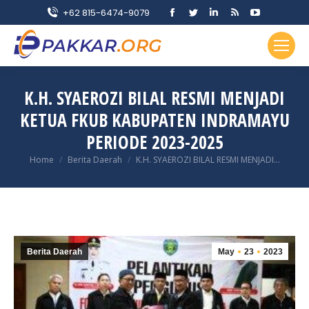
Facebook
Twitter
Linkedin
Rss
YouTube
+62 815-6474-9079
page
page
page
page
page
opens
opens
opens
opens
opens
in
in
in
in
in
new
new
new
new
new
K.H. SYAEROZI BILAL RESMI MENJADI
window
window
window
window
window
KETUA FKUB KABUPATEN INDRAMAYU
PERIODE 2023-2025
You are here:
Home
Berita Daerah
K.H. SYAEROZI BILAL RESMI MENJADI…
Berita Daerah
May
23
2023