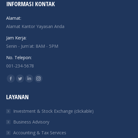
INFORMASI KONTAK
Alamat:
Alamat Kantor Yayasan Anda
Jam Kerja:
Senin - Jum'at: 8AM - 5PM
No. Telepon:
001-234-5678
Find us on:
Facebook
Twitter
Linkedin
Instagram
page
page
page
page
LAYANAN
opens
opens
opens
opens
in
in
in
in
Investment & Stock Exchange (clickable)
new
new
new
new
Business Advisory
window
window
window
window
Accounting & Tax Services