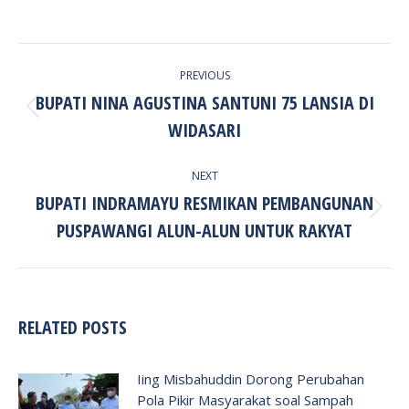
POST
PREVIOUS
NAVIGATION
BUPATI NINA AGUSTINA SANTUNI 75 LANSIA DI
Previous
WIDASARI
post:
NEXT
BUPATI INDRAMAYU RESMIKAN PEMBANGUNAN
Next
PUSPAWANGI ALUN-ALUN UNTUK RAKYAT
post:
RELATED POSTS
Iing Misbahuddin Dorong Perubahan
Pola Pikir Masyarakat soal Sampah