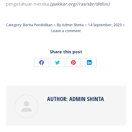
pengetahuan mereka
.(pakkar.org//ras/sbr/@dini)
Category:
Berita Pendidikan
By
Admin Shinta
14 September, 2023
Leave a comment
Share this post
Share
Share
Share
Share
on
on
on
on
Facebook
Twitter
Pinterest
LinkedIn
AUTHOR:
ADMIN SHINTA