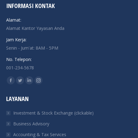
INFORMASI KONTAK
Alamat:
Alamat Kantor Yayasan Anda
Jam Kerja:
Senin - Jum'at: 8AM - 5PM
No. Telepon:
001-234-5678
Find us on:
Facebook
Twitter
Linkedin
Instagram
page
page
page
page
LAYANAN
opens
opens
opens
opens
in
in
in
in
Investment & Stock Exchange (clickable)
new
new
new
new
Business Advisory
window
window
window
window
Accounting & Tax Services