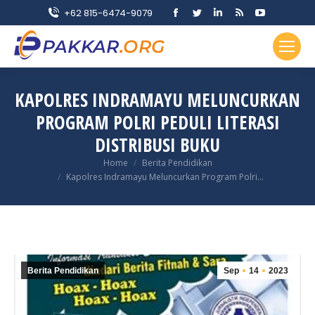
Facebook
Twitter
Linkedin
Rss
YouTube
+62 815-6474-9079
page
page
page
page
page
opens
opens
opens
opens
opens
in
in
in
in
in
new
new
new
new
new
KAPOLRES INDRAMAYU MELUNCURKAN
window
window
window
window
window
PROGRAM POLRI PEDULI LITERASI
DISTRIBUSI BUKU
You are here:
Home
Berita Pendidikan
Kapolres Indramayu Meluncurkan Program Polri…
Berita Pendidikan
Sep
14
2023