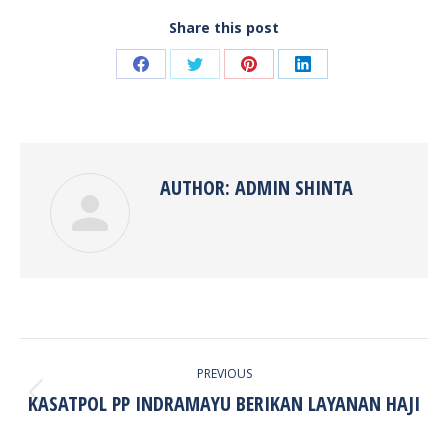
Share this post
Share
Share
Share
Share
on
on
on
on
Facebook
Twitter
Pinterest
LinkedIn
AUTHOR:
ADMIN SHINTA
POST
PREVIOUS
NAVIGATION
KASATPOL PP INDRAMAYU BERIKAN LAYANAN HAJI
Previous
post: