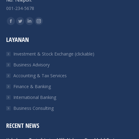
001-234-5678
Find us on:
Facebook
Twitter
Linkedin
Instagram
page
page
page
page
LAYANAN
opens
opens
opens
opens
in
in
in
in
Investment & Stock Exchange (clickable)
new
new
new
new
Business Advisory
window
window
window
window
Accounting & Tax Services
Finance & Banking
International Banking
Business Consulting
RECENT NEWS