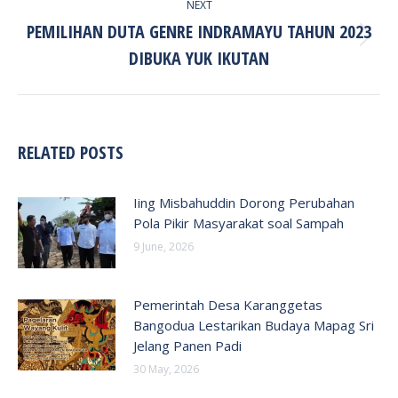
NEXT
PEMILIHAN DUTA GENRE INDRAMAYU TAHUN 2023
Next
DIBUKA YUK IKUTAN
post:
RELATED POSTS
Iing Misbahuddin Dorong Perubahan
Pola Pikir Masyarakat soal Sampah
9 June, 2026
Pemerintah Desa Karanggetas
Bangodua Lestarikan Budaya Mapag Sri
Jelang Panen Padi
30 May, 2026