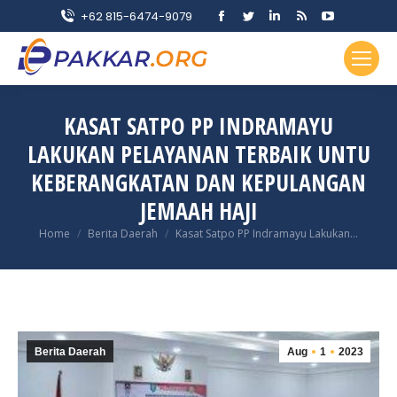
Facebook
Twitter
Linkedin
Rss
YouTube
+62 815-6474-9079
page
page
page
page
page
opens
opens
opens
opens
opens
in
in
in
in
in
new
new
new
new
new
KASAT SATPO PP INDRAMAYU
window
window
window
window
window
LAKUKAN PELAYANAN TERBAIK UNTU
KEBERANGKATAN DAN KEPULANGAN
JEMAAH HAJI
You are here:
Home
Berita Daerah
Kasat Satpo PP Indramayu Lakukan…
Berita Daerah
Aug
1
2023