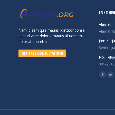
INFORM
Alamat:
Nam id sem quis mauris porttitor conse
Alamat K
quat id vitae dolor – mauris ultricies mi
Jam Kerja
dolor at pharetra.
Senin - J
GET FREE CONSULTATION!
No. Telep
001-234-
Find us o
Facebo
Twi
page
pa
opens
op
in
in
new
ne
window
wi