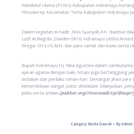
Nahdlatul Ulama (PCNU) Kabupaten Indramayu berlang
Plosokerep Kecamatan Terisi Kabupaten Indramayu J
Dalam kegiatan ini hadir ,Rois Syuriyah,KH Baidowi
Lutfi Al.Magribi ,Dandim 0616 Indramayu Letkol.Armed
Siregar SH.S.I.K,M.H. dan para camat dan kuwu serta r
Bupati Indramayu Hj. Nina Agustina dalam sambutanny
ajaran agama dengan baik, tetapi juga bertanggung jaw
tindakan dan perilaku sehari-hari. Semangat jihad par
kemerdekaan sangat patut diteladani. Dilanjutkan, pen
piatu,serta undian
.(pakkar.org//morassdi/cp/@supri
Category:
Berita Daerah
By
Admin 