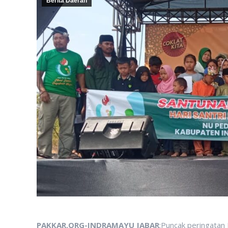
Berita Daerah
PAKKAR.ORG-INDRAMAYU JABAR
:Puncak peringatan 