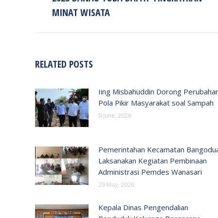
post:
MINAT WISATA
RELATED POSTS
Iing Misbahuddin Dorong Perubaha
Pola Pikir Masyarakat soal Sampah
9 June, 2026
Pemerintahan Kecamatan Bangodu
Laksanakan Kegiatan Pembinaan
Administrasi Pemdes Wanasari
29 May, 2026
Kepala Dinas Pengendalian