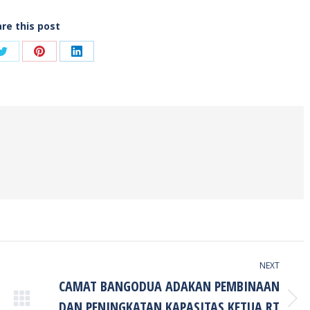
re this post
Share
Share
Share
on
on
on
ook
Twitter
Pinterest
LinkedIn
NEXT
CAMAT BANGODUA ADAKAN PEMBINAAN
DAN PENINGKATAN KAPASITAS KETUA RT
Next