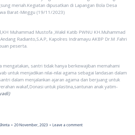
sung meriah.Kegiatan dipusatkan di Lapangan Bola Desa
awa Barat-Minggu (19/11/2023)
 Bilal,KH Muhammad Mustofa ,Wakil Katib PWNU KH.Muhammad
 Andang Radianto,S.A.P, Kapolres Indramayu AKBP Dr.M .Fahri
ibuan peserta.
a mengatakan, santri tidak hanya berkewajiban memahami
ab untuk menjadikan nilai-nilai agama sebagai landasan dalam
a santri dalam menjalankan ajaran agama dan berjuang untuk
yerahan wakaf,Donasi untuk plastina,santunan anak yatim-
yadi)
Shinta
20 November, 2023
Leave a comment