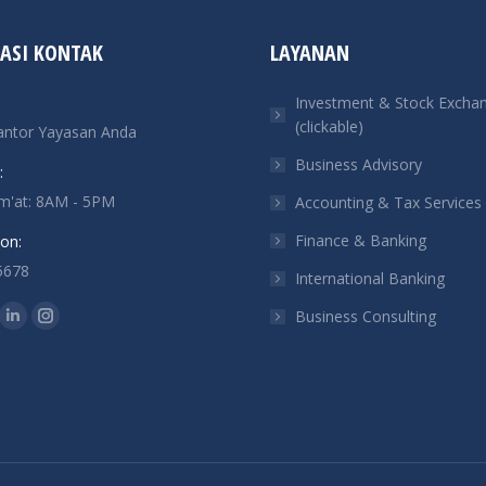
ASI KONTAK
LAYANAN
Investment & Stock Excha
(clickable)
antor Yayasan Anda
Business Advisory
:
um'at: 8AM - 5PM
Accounting & Tax Services
Finance & Banking
on:
5678
International Banking
n:
Business Consulting
ok
tter
Linkedin
Instagram
ge
page
page
ens
opens
opens
in
in
w
new
new
ndow
window
window