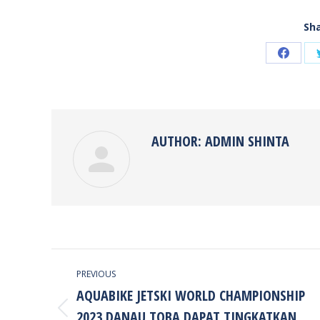
Sha
Share
on
Faceb
AUTHOR:
ADMIN SHINTA
POST
PREVIOUS
NAVIGATION
AQUABIKE JETSKI WORLD CHAMPIONSHIP
2023 DANAU TOBA DAPAT TINGKATKAN
Previous