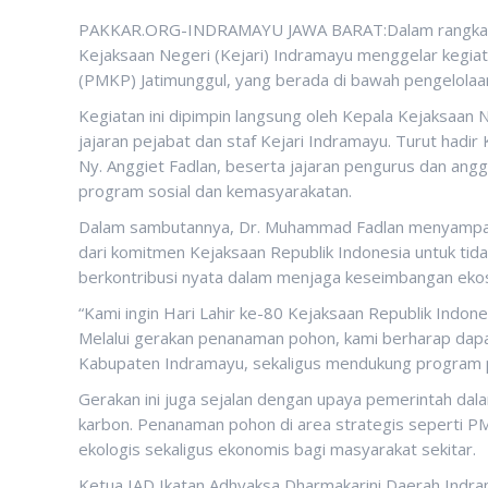
PAKKAR.ORG-INDRAMAYU JAWA BARAT:Dalam rangka mem
Kejaksaan Negeri (Kejari) Indramayu menggelar kegia
(PMKP) Jatimunggul, yang berada di bawah pengelola
Kegiatan ini dipimpin langsung oleh Kepala Kejaksaan
jajaran pejabat dan staf Kejari Indramayu. Turut hadi
Ny. Anggiet Fadlan, beserta jajaran pengurus dan ang
program sosial dan kemasyarakatan.
Dalam sambutannya, Dr. Muhammad Fadlan menyampai
dari komitmen Kejaksaan Republik Indonesia untuk tid
berkontribusi nyata dalam menjaga keseimbangan ekos
“Kami ingin Hari Lahir ke-80 Kejaksaan Republik Ind
Melalui gerakan penanaman pohon, kami berharap dapat 
Kabupaten Indramayu, sekaligus mendukung program pen
Gerakan ini juga sejalan dengan upaya pemerintah da
karbon. Penanaman pohon di area strategis seperti 
ekologis sekaligus ekonomis bagi masyarakat sekitar.
Ketua IAD Ikatan Adhyaksa Dharmakarini Daerah Indram