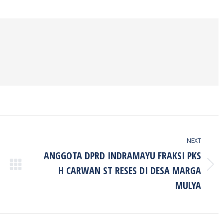
on
on
on
ook
Twitter
Pinterest
LinkedIn
NEXT
ANGGOTA DPRD INDRAMAYU FRAKSI PKS
H CARWAN ST RESES DI DESA MARGA
Next
post:
MULYA