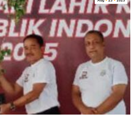
Aug
23
2025