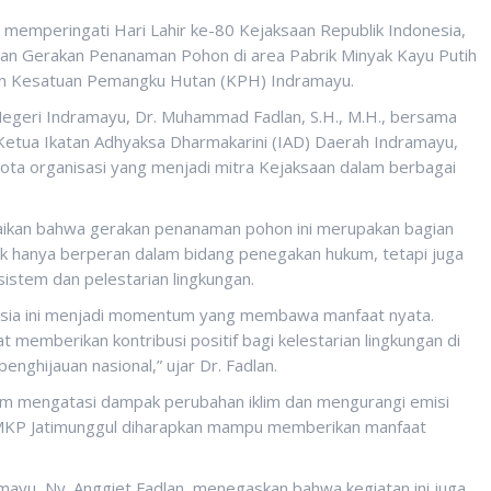
peringati Hari Lahir ke-80 Kejaksaan Republik Indonesia,
tan Gerakan Penanaman Pohon di area Pabrik Minyak Kayu Putih
an Kesatuan Pemangku Hutan (KPH) Indramayu.
 Negeri Indramayu, Dr. Muhammad Fadlan, S.H., M.H., bersama
r Ketua Ikatan Adhyaksa Dharmakarini (IAD) Daerah Indramayu,
gota organisasi yang menjadi mitra Kejaksaan dalam berbagai
kan bahwa gerakan penanaman pohon ini merupakan bagian
ak hanya berperan dalam bidang penegakan hukum, tetapi juga
istem dan pelestarian lingkungan.
onesia ini menjadi momentum yang membawa manfaat nyata.
memberikan kontribusi positif bagi kelestarian lingkungan di
ghijauan nasional,” ujar Dr. Fadlan.
lam mengatasi dampak perubahan iklim dan mengurangi emisi
PMKP Jatimunggul diharapkan mampu memberikan manfaat
ayu, Ny. Anggiet Fadlan, menegaskan bahwa kegiatan ini juga