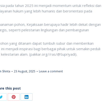
esia pada tahun 2025 ini menjadi momentum untuk refleksi dan
yanan hukum yang lebih humanis dan berorientasi pada
enanaman pohon, Kejaksaan berupaya hadir lebih dekat dengan
ategis, seperti pelestarian lingkungan dan pembangunan
n-pohon yang ditanam dapat tumbuh subur dan memberikan
ini menjadi inspirasi bagi berbagai pihak untuk semakin peduli
kelestarian alam. (pakkar.org//ras/@Supriyadi).
 Shinta
23 August, 2025
Leave a comment
re this post
Share
Share
Share