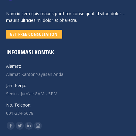
Nam id sem quis mauris porttitor conse quat id vitae dolor –
mauris ultricies mi dolor at pharetra.
GET FREE CONSULTATION!
INFORMASI KONTAK
Alamat:
Alamat Kantor Yayasan Anda
Jam Kerja:
Senin - Jum'at: 8AM - 5PM
No. Telepon:
001-234-5678
Find us on:
Facebook
Twitter
Linkedin
Instagram