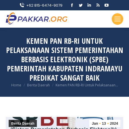
Facebook
Twitter
Linkedin
Rss
YouTube
+62 815-6474-9079
page
page
page
page
page
opens
opens
opens
opens
opens
in
in
in
in
in
new
new
new
new
new
KEMEN PAN RB-RI UNTUK
window
window
window
window
window
PELAKSANAAN SISTEM PEMERINTAHAN
BERBASIS ELEKTRONIK (SPBE)
PEMERINTAH KABUPATEN INDRAMAYU
PREDIKAT SANGAT BAIK
You are here:
Home
Berita Daerah
Kemen PAN RB-RI Untuk Pelaksanaan…
Berita Daerah
Jan
13
2024