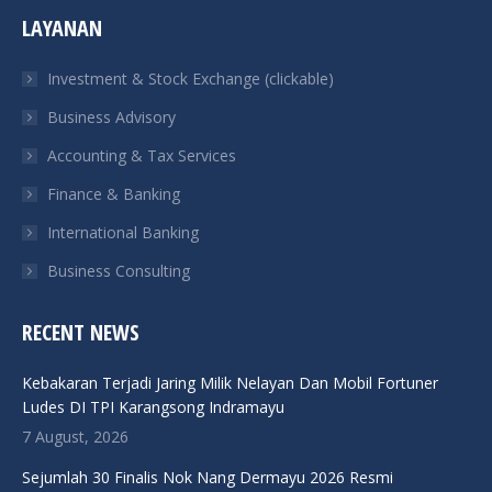
page
page
page
page
LAYANAN
opens
opens
opens
opens
in
in
in
in
Investment & Stock Exchange (clickable)
new
new
new
new
Business Advisory
window
window
window
window
Accounting & Tax Services
Finance & Banking
International Banking
Business Consulting
RECENT NEWS
Kebakaran Terjadi Jaring Milik Nelayan Dan Mobil Fortuner
Ludes DI TPI Karangsong Indramayu
7 August, 2026
Sejumlah 30 Finalis Nok Nang Dermayu 2026 Resmi