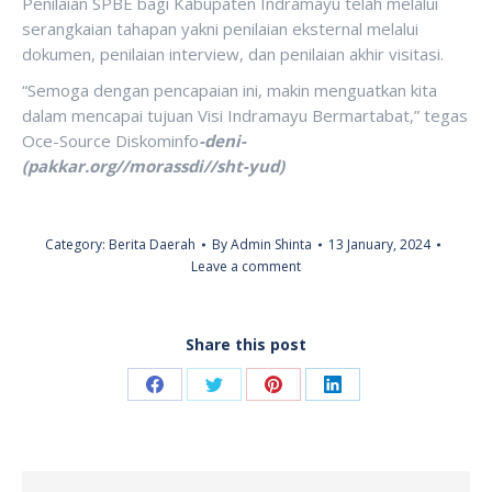
Penilaian SPBE bagi Kabupaten Indramayu telah melalui
serangkaian tahapan yakni penilaian eksternal melalui
dokumen, penilaian interview, dan penilaian akhir visitasi.
“Semoga dengan pencapaian ini, makin menguatkan kita
dalam mencapai tujuan Visi Indramayu Bermartabat,” tegas
Oce-Source Diskominfo
-deni-
(pakkar.org//morassdi//sht-yud)
Category:
Berita Daerah
By
Admin Shinta
13 January, 2024
Leave a comment
Share this post
Share
Share
Share
Share
on
on
on
on
Facebook
Twitter
Pinterest
LinkedIn