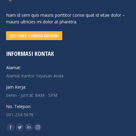
Nam id sem quis mauris porttitor conse quat id vitae dolor –
mauris ultricies mi dolor at pharetra.
GET FREE CONSULTATION!
INFORMASI KONTAK
Alamat:
Alamat Kantor Yayasan Anda
Jam Kerja:
Senin - Jum'at: 8AM - 5PM
No. Telepon:
001-234-5678
Find us on:
Facebook
Twitter
Linkedin
Instagram