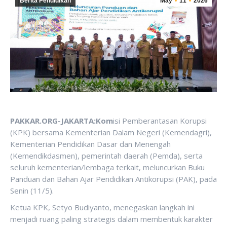
Berita Pendidikan
May
11
2026
PAKKAR.ORG-JAKARTA:
Kom
isi Pemberantasan Korupsi
(KPK) bersama Kementerian Dalam Negeri (Kemendagri),
Kementerian Pendidikan Dasar dan Menengah
(Kemendikdasmen), pemerintah daerah (Pemda), serta
seluruh kementerian/lembaga terkait, meluncurkan Buku
Panduan dan Bahan Ajar Pendidikan Antikorupsi (PAK), pada
Senin (11/5).
Ketua KPK, Setyo Budiyanto, menegaskan langkah ini
menjadi ruang paling strategis dalam membentuk karakter