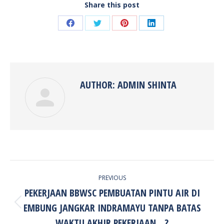
Share this post
Share
Share
Share
Share
on
on
on
on
Facebook
Twitter
Pinterest
LinkedIn
AUTHOR:
ADMIN SHINTA
POST
PREVIOUS
NAVIGATION
PEKERJAAN BBWSC PEMBUATAN PINTU AIR DI
EMBUNG JANGKAR INDRAMAYU TANPA BATAS
Previous
post:
WAKTU AKHIR PEKERJAAN…?