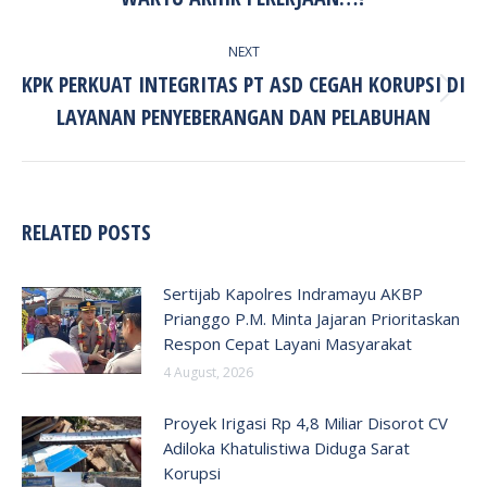
NEXT
KPK PERKUAT INTEGRITAS PT ASD CEGAH KORUPSI DI
Next
LAYANAN PENYEBERANGAN DAN PELABUHAN
post:
RELATED POSTS
Sertijab Kapolres Indramayu AKBP
Prianggo P.M. Minta Jajaran Prioritaskan
Respon Cepat Layani Masyarakat
4 August, 2026
Proyek Irigasi Rp 4,8 Miliar Disorot CV
Adiloka Khatulistiwa Diduga Sarat
Korupsi