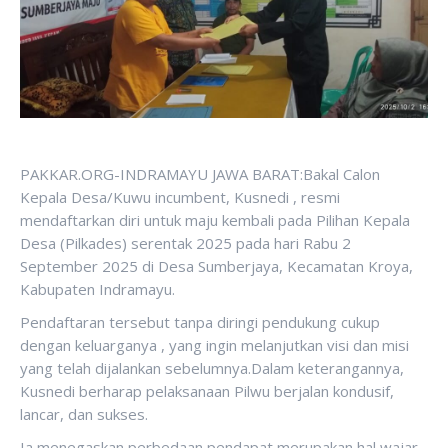
PAKKAR.ORG-INDRAMAYU JAWA BARAT:Bakal Calon
Kepala Desa/Kuwu incumbent, Kusnedi , resmi
mendaftarkan diri untuk maju kembali pada Pilihan Kepala
Desa (Pilkades) serentak 2025 pada hari Rabu 2
September 2025 di Desa Sumberjaya, Kecamatan Kroya,
Kabupaten Indramayu.
Pendaftaran tersebut tanpa diringi pendukung cukup
dengan keluarganya , yang ingin melanjutkan visi dan misi
yang telah dijalankan sebelumnya.Dalam keterangannya,
Kusnedi berharap pelaksanaan Pilwu berjalan kondusif,
lancar, dan sukses.
Ia menegaskan perbedaan pendapat merupakan hal wajar,