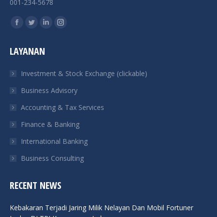
001-234-5678
Find us on:
Facebook
Twitter
Linkedin
Instagram
page
page
page
page
LAYANAN
opens
opens
opens
opens
in
in
in
in
Investment & Stock Exchange (clickable)
new
new
new
new
Business Advisory
window
window
window
window
Accounting & Tax Services
Finance & Banking
International Banking
Business Consulting
RECENT NEWS
Kebakaran Terjadi Jaring Milik Nelayan Dan Mobil Fortuner