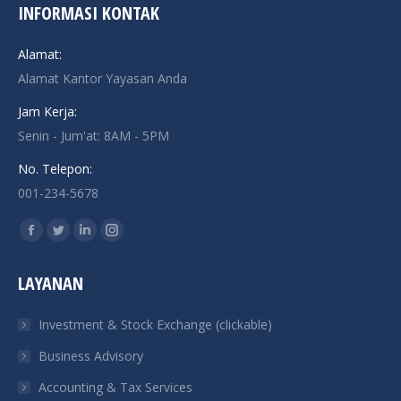
INFORMASI KONTAK
Alamat:
Alamat Kantor Yayasan Anda
Jam Kerja:
Senin - Jum'at: 8AM - 5PM
No. Telepon:
001-234-5678
Find us on:
Facebook
Twitter
Linkedin
Instagram
page
page
page
page
LAYANAN
opens
opens
opens
opens
in
in
in
in
Investment & Stock Exchange (clickable)
new
new
new
new
Business Advisory
window
window
window
window
Accounting & Tax Services