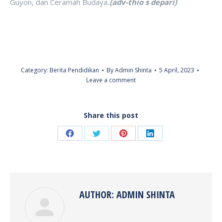
Guyon, dan Ceramah Budaya
.
(adv-thio s depari)
Category:
Berita Pendidikan
By
Admin Shinta
5 April, 2023
Leave a comment
Share this post
Share
Share
Share
Share
on
on
on
on
Facebook
Twitter
Pinterest
LinkedIn
AUTHOR:
ADMIN SHINTA