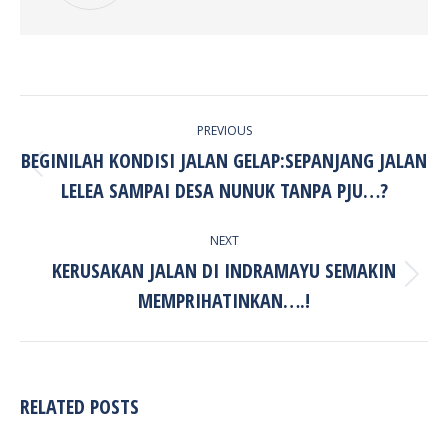
POST
PREVIOUS
NAVIGATION
BEGINILAH KONDISI JALAN GELAP:SEPANJANG JALAN
Previous
LELEA SAMPAI DESA NUNUK TANPA PJU…?
post:
NEXT
KERUSAKAN JALAN DI INDRAMAYU SEMAKIN
Next
MEMPRIHATINKAN….!
post:
RELATED POSTS