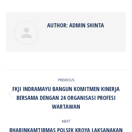
on
on
on
on
Facebook
Twitter
Pinterest
LinkedIn
AUTHOR:
ADMIN SHINTA
POST
PREVIOUS
NAVIGATION
FKJI INDRAMAYU BANGUN KOMITMEN KINERJA
BERSAMA DENGAN 24 ORGANISASI PROFESI
Previous
post:
WARTAWAN
NEXT
BHABINKAMTIBMAS POLSEK KROYA LAKSANAKAN