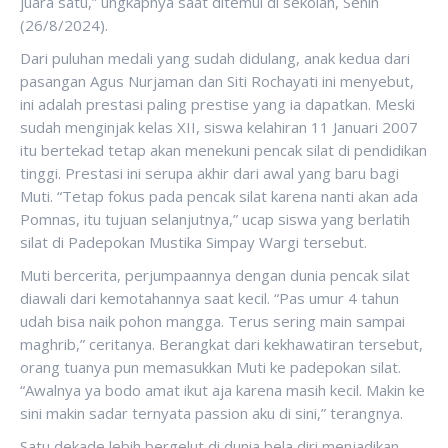
juara satu,” ungkapnya saat ditemui di sekolah, Senin
(26/8/2024).
Dari puluhan medali yang sudah didulang, anak kedua dari
pasangan Agus Nurjaman dan Siti Rochayati ini menyebut,
ini adalah prestasi paling prestise yang ia dapatkan. Meski
sudah menginjak kelas XII, siswa kelahiran 11 Januari 2007
itu bertekad tetap akan menekuni pencak silat di pendidikan
tinggi. Prestasi ini serupa akhir dari awal yang baru bagi
Muti. “Tetap fokus pada pencak silat karena nanti akan ada
Pomnas, itu tujuan selanjutnya,” ucap siswa yang berlatih
silat di Padepokan Mustika Simpay Wargi tersebut.
Muti bercerita, perjumpaannya dengan dunia pencak silat
diawali dari kemotahannya saat kecil. “Pas umur 4 tahun
udah bisa naik pohon mangga. Terus sering main sampai
maghrib,” ceritanya. Berangkat dari kekhawatiran tersebut,
orang tuanya pun memasukkan Muti ke padepokan silat.
“Awalnya ya bodo amat ikut aja karena masih kecil. Makin ke
sini makin sadar ternyata passion aku di sini,” terangnya.
Satu dekade lebih bergelut di dunia bela diri menjadikan