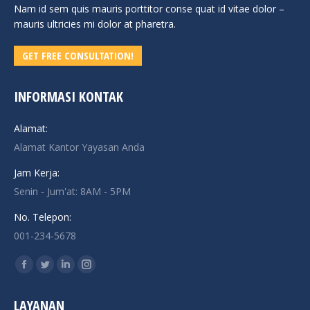
Nam id sem quis mauris porttitor conse quat id vitae dolor –
mauris ultricies mi dolor at pharetra.
GET FREE CONSULTATION!
INFORMASI KONTAK
Alamat:
Alamat Kantor Yayasan Anda
Jam Kerja:
Senin - Jum'at: 8AM - 5PM
No. Telepon:
001-234-5678
Find us on:
Facebook
Twitter
Linkedin
Instagram
page
page
page
page
LAYANAN
opens
opens
opens
opens