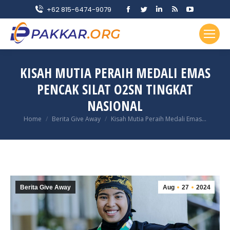
Facebook
Twitter
Linkedin
Rss
YouTube
+62 815-6474-9079
page
page
page
page
page
opens
opens
opens
opens
opens
in
in
in
in
in
new
new
new
new
new
KISAH MUTIA PERAIH MEDALI EMAS
window
window
window
window
window
PENCAK SILAT O2SN TINGKAT
NASIONAL
You are here:
Home
Berita Give Away
Kisah Mutia Peraih Medali Emas…
Berita Give Away
Aug
27
2024