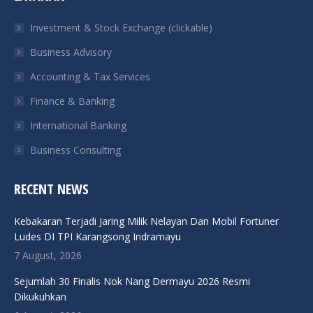
in
in
in
in
Investment & Stock Exchange (clickable)
new
new
new
new
Business Advisory
window
window
window
window
Accounting & Tax Services
Finance & Banking
International Banking
Business Consulting
RECENT NEWS
Kebakaran Terjadi Jaring Milik Nelayan Dan Mobil Fortuner
Ludes DI TPI Karangsong Indramayu
7 August, 2026
Sejumlah 30 Finalis Nok Nang Dermayu 2026 Resmi
Dikukuhkan