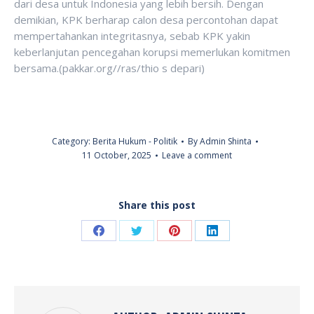
dari desa untuk Indonesia yang lebih bersih. Dengan
demikian, KPK berharap calon desa percontohan dapat
mempertahankan integritasnya, sebab KPK yakin
keberlanjutan pencegahan korupsi memerlukan komitmen
bersama.(pakkar.org//ras/thio s depari)
Category:
Berita Hukum - Politik
By
Admin Shinta
11 October, 2025
Leave a comment
Share this post
Share
Share
Share
Share
on
on
on
on
Facebook
Twitter
Pinterest
LinkedIn