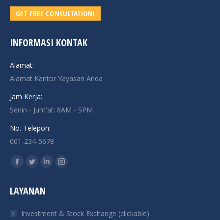
GET FREE CONSULTATION!
INFORMASI KONTAK
Alamat:
Alamat Kantor Yayasan Anda
Jam Kerja:
Senin - Jum'at: 8AM - 5PM
No. Telepon:
001-234-5678
Find us on:
Facebook
Twitter
Linkedin
Instagram
page
page
page
page
LAYANAN
opens
opens
opens
opens
in
in
in
in
Investment & Stock Exchange (clickable)
new
new
new
new