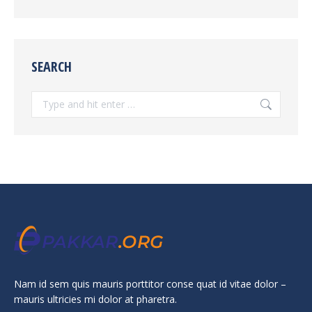
SEARCH
Search:
Nam id sem quis mauris porttitor conse quat id vitae dolor –
mauris ultricies mi dolor at pharetra.