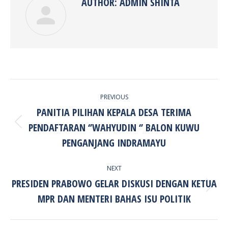
AUTHOR:
ADMIN SHINTA
POST
PREVIOUS
NAVIGATION
PANITIA PILIHAN KEPALA DESA TERIMA
PENDAFTARAN ‘’WAHYUDIN ‘’ BALON KUWU
Previous
post:
PENGANJANG INDRAMAYU
NEXT
PRESIDEN PRABOWO GELAR DISKUSI DENGAN KETUA
Next
MPR DAN MENTERI BAHAS ISU POLITIK
post: