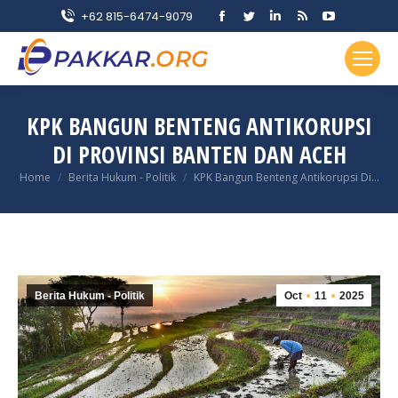
Facebook
Twitter
Linkedin
Rss
YouTube
+62 815-6474-9079
page
page
page
page
page
opens
opens
opens
opens
opens
in
in
in
in
in
new
new
new
new
new
KPK BANGUN BENTENG ANTIKORUPSI
window
window
window
window
window
DI PROVINSI BANTEN DAN ACEH
You are here:
Home
Berita Hukum - Politik
KPK Bangun Benteng Antikorupsi Di…
Berita Hukum - Politik
Oct
11
2025