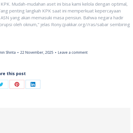
KPK. Mudah-mudahan aset ini bisa kami kelola dengan optimal,
a. Yang penting langkah KPK saat ini memperkuat kepercayaan
h ASN yang akan memasuki masa pensiun. Bahwa negara hadir
rupsi oleh oknum,” jelas Rony.(pakkar.org//ras/sabar sembiring
in Shinta
22 November, 2025
Leave a comment
re this post
Share
Share
Share
on
on
on
ook
Twitter
Pinterest
LinkedIn