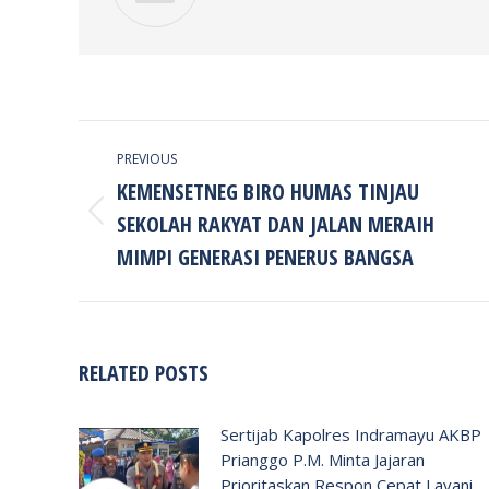
POST
PREVIOUS
NAVIGATION
KEMENSETNEG BIRO HUMAS TINJAU
SEKOLAH RAKYAT DAN JALAN MERAIH
Previous
post:
MIMPI GENERASI PENERUS BANGSA
RELATED POSTS
Sertijab Kapolres Indramayu AKBP
Prianggo P.M. Minta Jajaran
Prioritaskan Respon Cepat Layani