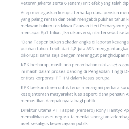
Veteran Jakarta serta 6 (enam) unit efek yang telah 
Asep menegaskan korupsi terhadap dana pensiun meru
yang paling rentan dan telah mengabdi puluhan tahun k
melawan hukum terdakwa Ekiawan Heri Primaryanto yang
mencapai Rp1 triliun. Jika dikonversi, nilai tersebut se
“Dana Taspen bukan sekadar angka di laporan keuangan.
puluhan tahun. Lebih dari 4,8 juta ASN menggantungk
dikorupsi sama saja dengan merenggut penghidupan ma
KPK berharap, masih ada penambahan nilai
asset recov
ini masih dalam proses banding di Pengadilan Tinggi DK
entitas korporasi PT IIM dalam kasus serupa.
KPK berkomitmen untuk terus menangani perkara koru
kesejahteraan masyarakat luas seperti dana pensiun 
memastikan dampak nyata bagi publik.
Direktur Utama PT Taspen (Persero) Rony Hanityo Ap
memulihkan aset negara. Ia menilai sinergi antarlemba
aset sekaligus kepercayaan publik.