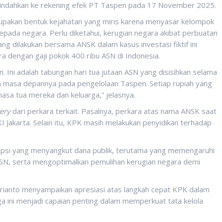
dipindahkan ke rekening efek PT Taspen pada 17 November 2025.
pakan bentuk kejahatan yang miris karena menyasar kelompok
epada negara. Perlu diketahui, kerugian negara akibat perbuatan
 dilakukan bersama ANSK dalam kasus investasi fiktif ini
tara dengan gaji pokok 400 ribu ASN di Indonesia.
 Ini adalah tabungan hari tua jutaan ASN yang disisihkan selama
an masa depannya pada pengelolaan Taspen. Setiap rupiah yang
sa tua mereka dan keluarga,” jelasnya.
ery
dari perkara terkait. Pasalnya, perkara atas nama ANSK saat
I Jakarta. Selain itu, KPK masih melakukan penyidikan terhadap
psi yang menyangkut dana publik, terutama yang memengaruhi
ASN, serta mengoptimalkan pemulihan kerugian negara demi
rianto menyampaikan apresiasi atas langkah cepat KPK dalam
ga ini menjadi capaian penting dalam memperkuat tata kelola