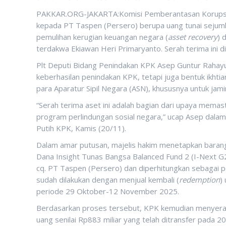
PAKKAR.ORG-JAKARTA:Komisi Pemberantasan Korupsi 
kepada PT Taspen (Persero) berupa uang tunai sejumla
pemulihan kerugian keuangan negara (
asset recovery
) 
terdakwa Ekiawan Heri Primaryanto. Serah terima ini d
Plt Deputi Bidang Penindakan KPK Asep Guntur Rahayu
keberhasilan penindakan KPK, tetapi juga bentuk ikhti
para Aparatur Sipil Negara (ASN), khususnya untuk jamin
“Serah terima aset ini adalah bagian dari upaya memas
program perlindungan sosial negara,” ucap Asep dala
Putih KPK, Kamis (20/11).
Dalam amar putusan, majelis hakim menetapkan barang
Dana Insight Tunas Bangsa Balanced Fund 2 (I-Next G
cq. PT Taspen (Persero) dan diperhitungkan sebagai p
sudah dilakukan dengan menjual kembali (
redemption
)
periode 29 Oktober-12 November 2025.
Berdasarkan proses tersebut, KPK kemudian menyera
uang senilai Rp883 miliar yang telah ditransfer pada