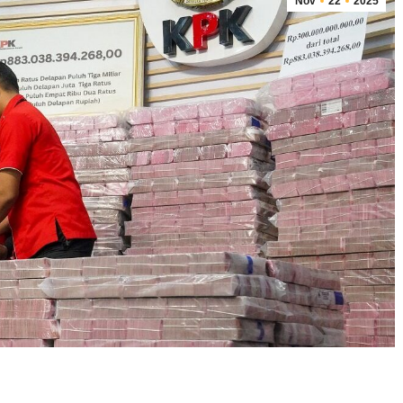
Nov
22
2025