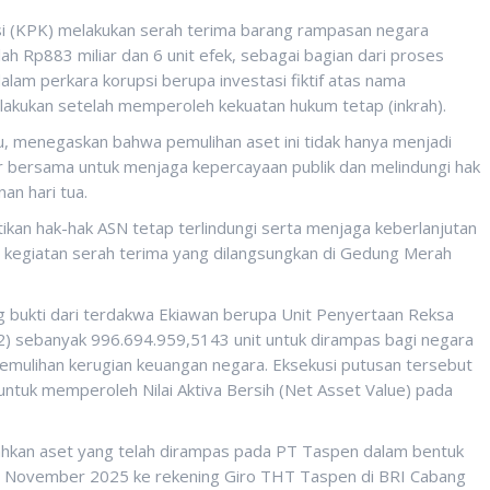
(KPK) melakukan serah terima barang rampasan negara
h Rp883 miliar dan 6 unit efek, sebagai bagian dari proses
dalam perkara korupsi berupa investasi fiktif atas nama
ilakukan setelah memperoleh kekuatan hukum tetap (inkrah).
, menegaskan bahwa pemulihan aset ini tidak hanya menjadi
ar bersama untuk menjaga kepercayaan publik dan melindungi hak
an hari tua.
tikan hak-hak ASN tetap terlindungi serta menjaga keberlanjutan
m kegiatan serah terima yang dilangsungkan di Gedung Merah
 bukti dari terdakwa Ekiawan berupa Unit Penyertaan Reksa
2) sebanyak 996.694.959,5143 unit untuk dirampas bagi negara
emulihan kerugian keuangan negara. Eksekusi putusan tersebut
 untuk memperoleh Nilai Aktiva Bersih (Net Asset Value) pada
hkan aset yang telah dirampas pada PT Taspen dalam bentuk
 20 November 2025 ke rekening Giro THT Taspen di BRI Cabang