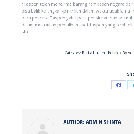
“Taspen telah menerima barang rampasan negara dari 
bisa balik ke angka Rp1 triliun dalam waktu tidak lam
para peserta Taspen yaitu para pensiunan dan seluru
dalam melakukan pemulihan aset taspen yang telah diko
sh)
Category:
Berita Hukum - Politik
By
Adm
Sha
Share
on
Faceb
AUTHOR:
ADMIN SHINTA