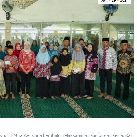
Jan
19
2024
j Nina Agustina kembali melaksanakan kunjungan kerja. Kali