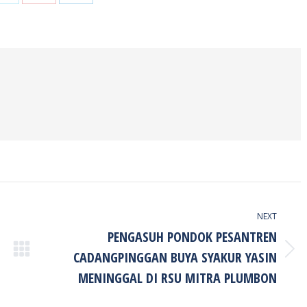
Share
Share
Share
on
on
on
ook
Twitter
Pinterest
LinkedIn
NEXT
PENGASUH PONDOK PESANTREN
CADANGPINGGAN BUYA SYAKUR YASIN
Next
post:
MENINGGAL DI RSU MITRA PLUMBON