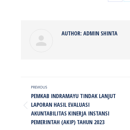
Share
on
Faceb
AUTHOR:
ADMIN SHINTA
POST
PREVIOUS
NAVIGATION
PEMKAB INDRAMAYU TINDAK LANJUT
LAPORAN HASIL EVALUASI
Previous
AKUNTABILITAS KINERJA INSTANSI
post:
PEMERINTAH (AKIP) TAHUN 2023