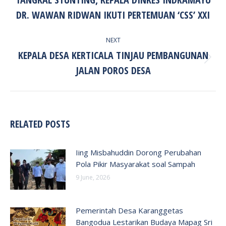
post:
DR. WAWAN RIDWAN IKUTI PERTEMUAN ‘CSS’ XXI
NEXT
KEPALA DESA KERTICALA TINJAU PEMBANGUNAN
Next
JALAN POROS DESA
post:
RELATED POSTS
Iing Misbahuddin Dorong Perubahan
Pola Pikir Masyarakat soal Sampah
9 June, 2026
Pemerintah Desa Karanggetas
Bangodua Lestarikan Budaya Mapag Sri