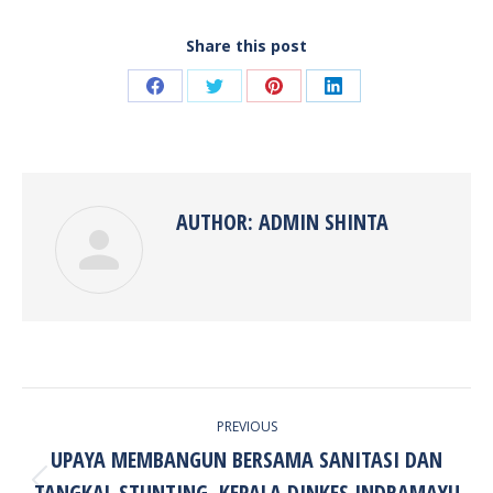
Share this post
Share
Share
Share
Share
on
on
on
on
Facebook
Twitter
Pinterest
LinkedIn
AUTHOR:
ADMIN SHINTA
POST
PREVIOUS
NAVIGATION
UPAYA MEMBANGUN BERSAMA SANITASI DAN
TANGKAL STUNTING, KEPALA DINKES INDRAMAYU
Previous