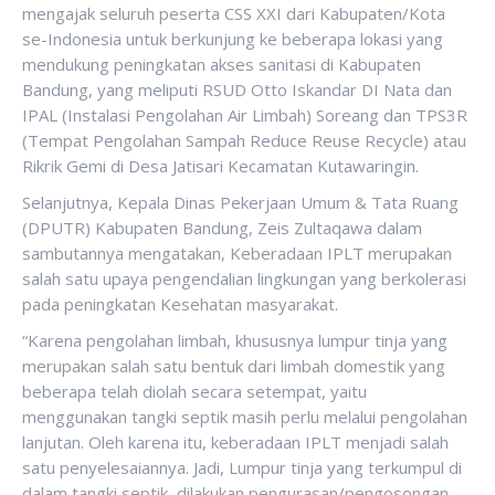
mengajak seluruh peserta CSS XXI dari Kabupaten/Kota
se-Indonesia untuk berkunjung ke beberapa lokasi yang
mendukung peningkatan akses sanitasi di Kabupaten
Bandung, yang meliputi RSUD Otto Iskandar DI Nata dan
IPAL (Instalasi Pengolahan Air Limbah) Soreang dan TPS3R
(Tempat Pengolahan Sampah Reduce Reuse Recycle) atau
Rikrik Gemi di Desa Jatisari Kecamatan Kutawaringin.
Selanjutnya, Kepala Dinas Pekerjaan Umum & Tata Ruang
(DPUTR) Kabupaten Bandung, Zeis Zultaqawa dalam
sambutannya mengatakan, Keberadaan IPLT merupakan
salah satu upaya pengendalian lingkungan yang berkolerasi
pada peningkatan Kesehatan masyarakat.
“Karena pengolahan limbah, khususnya lumpur tinja yang
merupakan salah satu bentuk dari limbah domestik yang
beberapa telah diolah secara setempat, yaitu
menggunakan tangki septik masih perlu melalui pengolahan
lanjutan. Oleh karena itu, keberadaan IPLT menjadi salah
satu penyelesaiannya. Jadi, Lumpur tinja yang terkumpul di
dalam tangki septik, dilakukan pengurasan/pengosongan