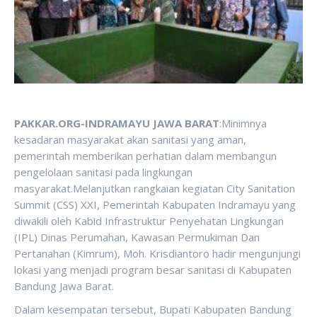
PAKKAR.ORG-INDRAMAYU JAWA BARAT
:Minimnya
kesadaran masyarakat akan sanitasi yang aman,
pemerintah memberikan perhatian dalam membangun
pengelolaan sanitasi pada lingkungan
masyarakat.Melanjutkan rangkaian kegiatan City Sanitation
Summit (CSS) XXI, Pemerintah Kabupaten Indramayu yang
diwakili oleh Kabid Infrastruktur Penyehatan Lingkungan
(IPL) Dinas Perumahan, Kawasan Permukiman Dan
Pertanahan (Kimrum), Moh. Krisdiantoro hadir mengunjungi
lokasi yang menjadi program besar sanitasi di Kabupaten
Bandung Jawa Barat.
Dalam kesempatan tersebut, Bupati Kabupaten Bandung