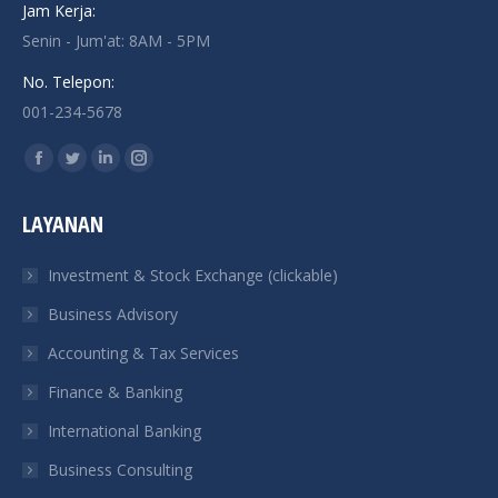
Jam Kerja:
Senin - Jum'at: 8AM - 5PM
No. Telepon:
001-234-5678
Find us on:
Facebook
Twitter
Linkedin
Instagram
page
page
page
page
LAYANAN
opens
opens
opens
opens
in
in
in
in
Investment & Stock Exchange (clickable)
new
new
new
new
Business Advisory
window
window
window
window
Accounting & Tax Services
Finance & Banking
International Banking
Business Consulting