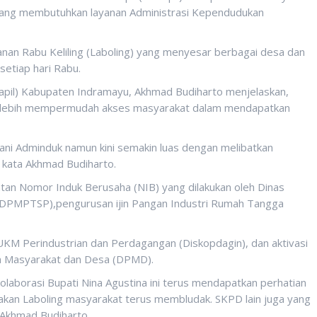
yang membutuhkan layanan Administrasi Kependudukan
anan Rabu Keliling (Laboling) yang menyesar berbagai desa dan
etiap hari Rabu.
capil) Kabupaten Indramayu, Akhmad Budiharto menjelaskan,
tuk lebih mempermudah akses masyarakat dalam mendapatkan
ani Adminduk namun kini semakin luas dengan melibatkan
 kata Akhmad Budiharto.
tan Nomor Induk Berusaha (NIB) yang dilakukan oleh Dinas
(DPMPTSP),pengurusan ijin Pangan Industri Rumah Tangga
 UKM Perindustrian dan Perdagangan (Diskopdagin), dan aktivasi
aan Masyarakat dan Desa (DPMD).
laborasi Bupati Nina Agustina ini terus mendapatkan perhatian
akan Laboling masyarakat terus membludak. SKPD lain juga yang
 Akhmad Budiharto.