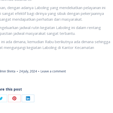
an, dengan adanya Laboling yang mendekatkan pelayanan ini
i sangat efektif bagi dirinya yang sibuk dengan pekerjaannya
 sangat mendapatkan perhatian dari masyarakat.
eluarkan jadwal rutin kegiatan Laboling ini dalam rentang
pastian jadwal masyarakat sangat terbantu.
bu ini ada dimana, kemudian Rabu berikutnya ada dimana sehingga
t mengunjungi kegiatan Laboling di Kantor Kecamatan
min Shinta
24 July, 2024
Leave a comment
re this post
Share
Share
Share
on
on
on