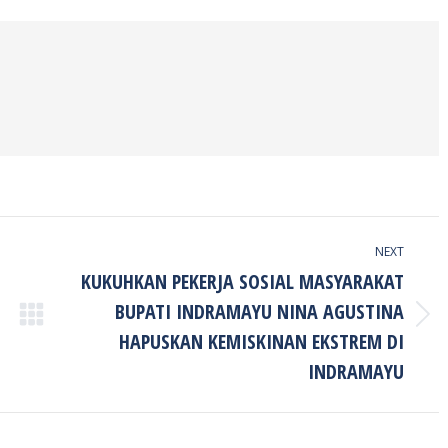
ook
Twitter
Pinterest
LinkedIn
NEXT
KUKUHKAN PEKERJA SOSIAL MASYARAKAT
BUPATI INDRAMAYU NINA AGUSTINA
Next
HAPUSKAN KEMISKINAN EKSTREM DI
post:
INDRAMAYU