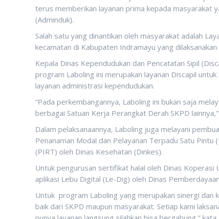
terus memberikan layanan prima kepada masyarakat 
(Adminduk).
Salah satu yang dinantikan oleh masyarakat adalah Lay
kecamatan di Kabupaten Indramayu yang dilaksanakan s
Kepala Dinas Kependudukan dan Pencatatan Sipil (Dis
program Laboling ini merupakan layanan Discapil un
layanan administrasi kependudukan.
“Pada perkembangannya, Laboling ini bukan saja melay
berbagai Satuan Kerja Perangkat Derah SKPD lainnya,”
Dalam pelaksanaannya, Laboling juga melayani pembua
Penanaman Modal dan Pelayanan Terpadu Satu Pintu 
(PIRT) oleh Dinas Kesehatan (Dinkes).
Untuk pengurusan sertifikat halal oleh Dinas Koperasi
aplikasi Lebu Digital (Le-Dig) oleh Dinas Pemberday
Untuk program Laboling yang merupakan sinergi dan ko
baik dari SKPD maupun masyarakat. Setiap kami laksan
punya layanan langsung silahkan bisa bergabung,” kata