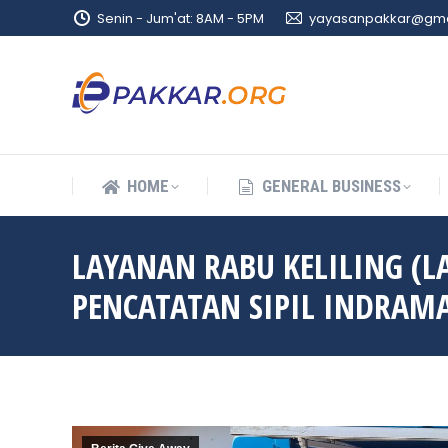
Senin - Jum'at: 8AM - 5PM
yayasanpakkar@gma
HOME
GENERAL BUSINESS
HOME
GENERAL BUSINESS
LAYANAN RABU KELILING (
PENCATATAN SIPIL INDRA