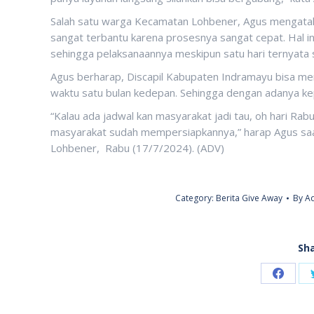
Salah satu warga Kecamatan Lohbener, Agus mengatak
sangat terbantu karena prosesnya sangat cepat. Hal in
sehingga pelaksanaannya meskipun satu hari ternyata
Agus berharap, Discapil Kabupaten Indramayu bisa meng
waktu satu bulan kedepan. Sehingga dengan adanya ke
“Kalau ada jadwal kan masyarakat jadi tau, oh hari Ra
masyarakat sudah mempersiapkannya,” harap Agus saa
Lohbener, Rabu (17/7/2024). (ADV)
Category:
Berita Give Away
By
Ad
Sha
Share
on