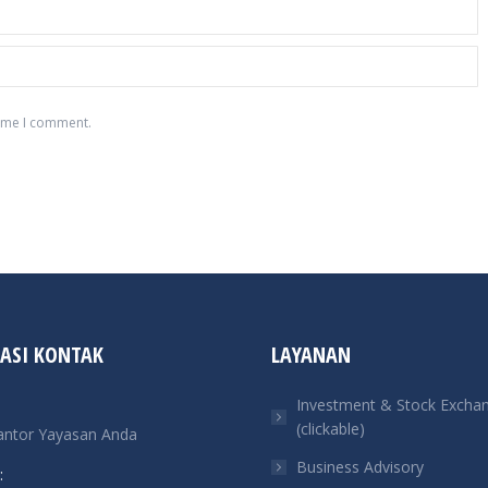
time I comment.
ASI KONTAK
LAYANAN
Investment & Stock Excha
(clickable)
antor Yayasan Anda
Business Advisory
: