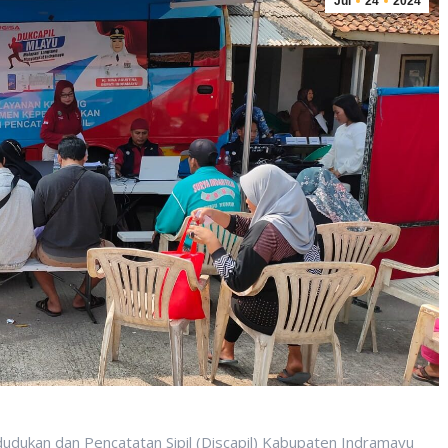
Jul
24
2024
an dan Pencatatan Sipil (Discapil) Kabupaten Indramayu