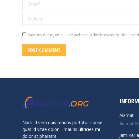
Email *
Website
Save my name, email, and website in this browser for the next 
POST COMMENT
INFORM
Alamat:
Nam id sem quis mauris porttitor conse
Alamat K
quat id vitae dolor – mauris ultricies mi
Jam Kerja
dolor at pharetra.