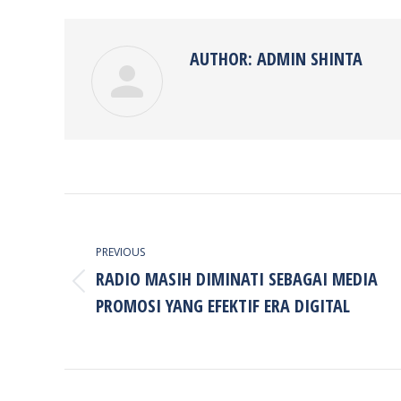
Faceb
AUTHOR:
ADMIN SHINTA
POST
NAVIGATION
PREVIOUS
RADIO MASIH DIMINATI SEBAGAI MEDIA
Previous
PROMOSI YANG EFEKTIF ERA DIGITAL
post: