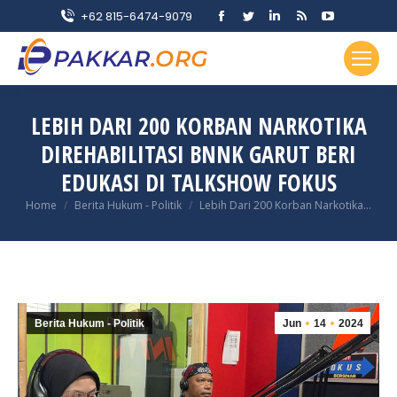
Facebook
Twitter
Linkedin
Rss
YouTube
+62 815-6474-9079
page
page
page
page
page
opens
opens
opens
opens
opens
in
in
in
in
in
new
new
new
new
new
LEBIH DARI 200 KORBAN NARKOTIKA
window
window
window
window
window
DIREHABILITASI BNNK GARUT BERI
EDUKASI DI TALKSHOW FOKUS
You are here:
Home
Berita Hukum - Politik
Lebih Dari 200 Korban Narkotika…
Berita Hukum - Politik
Jun
14
2024