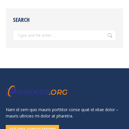
SEARCH
Search:
Nam id sem quis mauris porttitor conse quat id vitae dolor –
mauris ultricies mi dolor at pharetra.
GET FREE CONSULTATION!