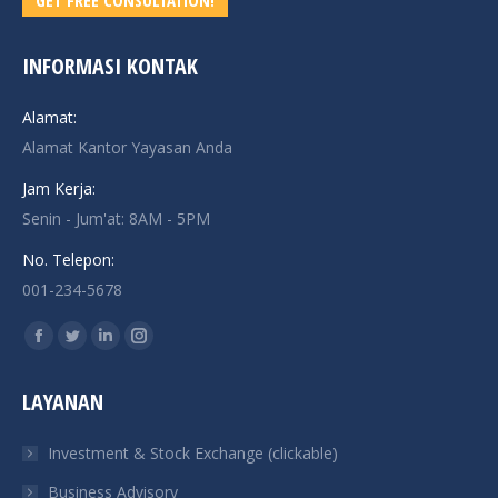
INFORMASI KONTAK
Alamat:
Alamat Kantor Yayasan Anda
Jam Kerja:
Senin - Jum'at: 8AM - 5PM
No. Telepon:
001-234-5678
Find us on:
Facebook
Twitter
Linkedin
Instagram
page
page
page
page
LAYANAN
opens
opens
opens
opens
in
in
in
in
Investment & Stock Exchange (clickable)
new
new
new
new
Business Advisory
window
window
window
window