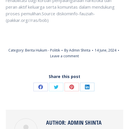
rehabilitasi bagi korban penyalahgunaan narkotika dan
peran aktif keluarga serta komunitas dalam mendukung
proses pemulihan.Source diskominfo-fauziah-
(pakkar.org//ras/bob)
Category:
Berita Hukum - Politik
By
Admin Shinta
14 June, 2024
Leave a comment
Share this post
Share
Share
Share
Share
on
on
on
on
Facebook
Twitter
Pinterest
LinkedIn
AUTHOR:
ADMIN SHINTA