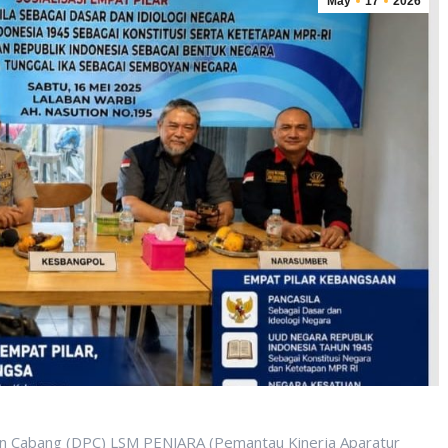
May
17
2026
abang (DPC) LSM PENJARA (Pemantau Kinerja Aparatur