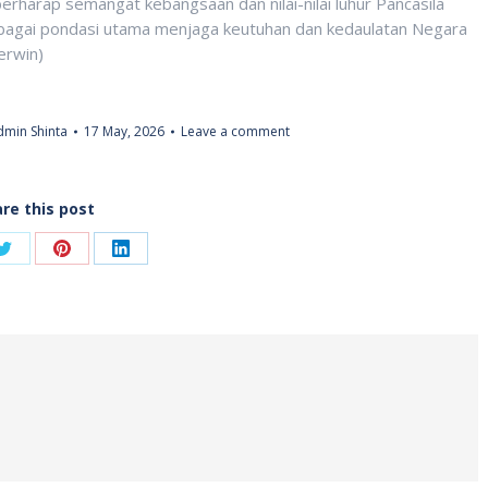
rharap semangat kebangsaan dan nilai-nilai luhur Pancasila
bagai pondasi utama menjaga keutuhan dan kedaulatan Negara
erwin)
min Shinta
17 May, 2026
Leave a comment
re this post
Share
Share
Share
on
on
on
ook
Twitter
Pinterest
LinkedIn