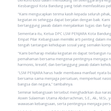
Kesbangpol Kota Bandung yang telah memfasilitasi pe
“Kami mengucapkan terima kasih kepada seluruh pihak
kegiatan ini sehingga dapat berjalan dengan baik. K
bertanggung jawab dalam menjalankan tugas dan fungsi
Sementara itu, Ketua DPC LSM PENJARA Kota Bandung, 
Empat Pilar Kebangsaan memiliki arti penting dalam 
tengah tantangan kehidupan sosial yang semakin komp
“Kami berharap melalui kegiatan ini dapat terbangun r
pemahaman bersama mengenai pentingnya menjaga nilai
harmonis, kreatif, dan bertanggung jawab dalam kehid
“LSM PENJARA harus hadir membawa manfaat nyata bagi 
bersama-sama menjaga persatuan, memperkuat nasiona
bangsa dan negara,” tambahnya.
Seminar kebangsaan tersebut menghadirkan dua narasu
Aswin Sulaeman Utama Abdurrachman, S.E., Ak., M.Si.,
wawasan kebangsaan, serta pentingnya menjaga persa