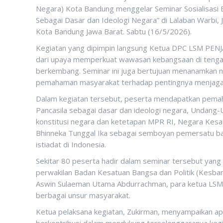
Negara) Kota Bandung menggelar Seminar Sosialisasi
Sebagai Dasar dan Ideologi Negara” di Lalaban Warbi,
Kota Bandung Jawa Barat. Sabtu (16/5/2026).
Kegiatan yang dipimpin langsung Ketua DPC LSM PENJA
dari upaya memperkuat wawasan kebangsaan di tengah
berkembang. Seminar ini juga bertujuan menanamkan ni
pemahaman masyarakat terhadap pentingnya menjaga 
Dalam kegiatan tersebut, peserta mendapatkan pema
Pancasila sebagai dasar dan ideologi negara, Undang
konstitusi negara dan ketetapan MPR RI, Negara Kesat
Bhinneka Tunggal Ika sebagai semboyan pemersatu ba
istiadat di Indonesia.
Sekitar 80 peserta hadir dalam seminar tersebut yang
perwakilan Badan Kesatuan Bangsa dan Politik (Kesba
Aswin Sulaeman Utama Abdurrachman, para ketua LSM t
berbagai unsur masyarakat.
Ketua pelaksana kegiatan, Zukirman, menyampaikan apr
berkontribusi dalam mendukung terselenggaranya kegi