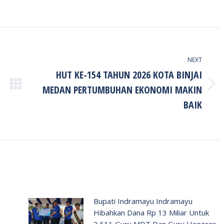
NEXT
HUT KE-154 TAHUN 2026 KOTA BINJAI
MEDAN PERTUMBUHAN EKONOMI MAKIN
Next
post:
BAIK
Bupati Indramayu Indramayu
Hibahkan Dana Rp 13 Miliar Untuk
3.611 Guru MDT Dan Guru Honorer