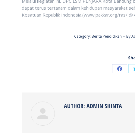
Melalui kegiatan ini, DPC LSM PENJARA Kota Bandung be
dapat terus tertanam dalam kehidupan masyarakat se
Kesatuan Republik Indonesia.(www.pakkar.org/ras/ @ 
Category:
Berita Pendidikan
By
Ad
Sha
Share
on
Faceb
AUTHOR:
ADMIN SHINTA