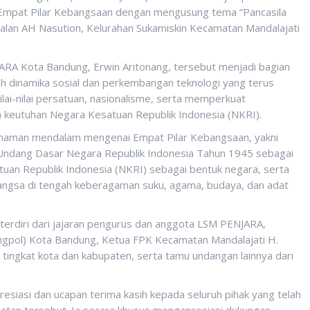
 Empat Pilar Kebangsaan dengan mengusung tema “Pancasila
 Jalan AH Nasution, Kelurahan Sukamiskin Kecamatan Mandalajati
RA Kota Bandung, Erwin Aritonang, tersebut menjadi bagian
 dinamika sosial dan perkembangan teknologi yang terus
lai-nilai persatuan, nasionalisme, serta memperkuat
keutuhan Negara Kesatuan Republik Indonesia (NKRI).
haman mendalam mengenai Empat Pilar Kebangsaan, yakni
-Undang Dasar Negara Republik Indonesia Tahun 1945 sebagai
uan Republik Indonesia (NKRI) sebagai bentuk negara, serta
ngsa di tengah keberagaman suku, agama, budaya, dan adat
 terdiri dari jajaran pengurus dan anggota LSM PENJARA,
ngpol) Kota Bandung, Ketua FPK Kecamatan Mandalajati H.
ingkat kota dan kabupaten, serta tamu undangan lainnya dari
esiasi dan ucapan terima kasih kepada seluruh pihak yang telah
atan tersebut. Ia secara khusus mengapresiasi dukungan