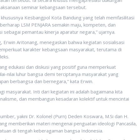
laksanaan seminar kebangsaan tersebut.
, khususnya Kesbangpol Kota Bandung yang telah memfasilitasi
ami berharap LSM PENJARA semakin maju, kompeten, dan
 sebagai pemantau kinerja aparatur negara,” ujarnya.
Erwin Aritonang, menegaskan bahwa kegiatan sosialisasi
memperkuat karakter kebangsaan masyarakat, terutama di
leks.
uang edukasi dan diskusi yang positif guna memperkuat
-nilai luhur bangsa demi terciptanya masyarakat yang
upan berbangsa dan bernegara,” kata Erwin.
masyarakat. Inti dari kegiatan ini adalah bagaimana kita
lisme, dan membangun kesadaran kolektif untuk mencintai
mber, yakni Dr. Kolonel (Purn) Deden Koswara, M.Si dan H.
 yang memberikan materi mengenai penguatan ideologi Pancasila,
tuan di tengah keberagaman bangsa Indonesia.