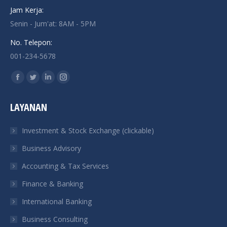
Jam Kerja:
Senin - Jum'at: 8AM - 5PM
No. Telepon:
001-234-5678
Find us on:
Facebook
Twitter
Linkedin
Instagram
page
page
page
page
LAYANAN
opens
opens
opens
opens
in
in
in
in
Investment & Stock Exchange (clickable)
new
new
new
new
Business Advisory
window
window
window
window
Accounting & Tax Services
Finance & Banking
International Banking
Business Consulting