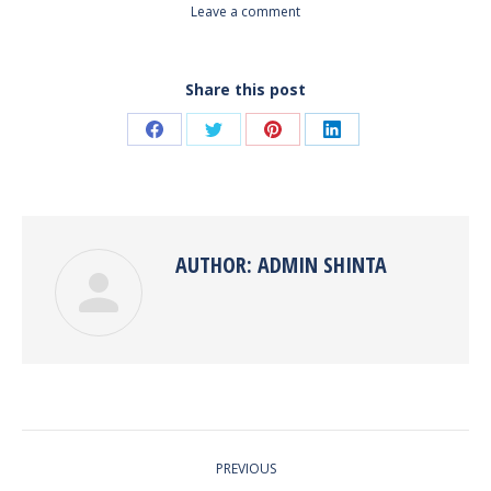
Leave a comment
Share this post
Share
Share
Share
Share
on
on
on
on
Facebook
Twitter
Pinterest
LinkedIn
AUTHOR:
ADMIN SHINTA
POST
PREVIOUS
NAVIGATION