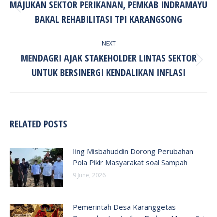
MAJUKAN SEKTOR PERIKANAN, PEMKAB INDRAMAYU
Previous
BAKAL REHABILITASI TPI KARANGSONG
post:
NEXT
MENDAGRI AJAK STAKEHOLDER LINTAS SEKTOR
Next
UNTUK BERSINERGI KENDALIKAN INFLASI
post:
RELATED POSTS
Iing Misbahuddin Dorong Perubahan
Pola Pikir Masyarakat soal Sampah
9 June, 2026
Pemerintah Desa Karanggetas