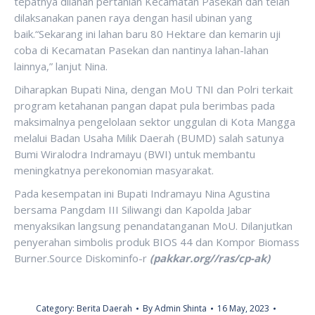
tepatnya dilahan pertanian Kecamatan Pasekan dan telah
dilaksanakan panen raya dengan hasil ubinan yang
baik.“Sekarang ini lahan baru 80 Hektare dan kemarin uji
coba di Kecamatan Pasekan dan nantinya lahan-lahan
lainnya,” lanjut Nina.
Diharapkan Bupati Nina, dengan MoU TNI dan Polri terkait
program ketahanan pangan dapat pula berimbas pada
maksimalnya pengelolaan sektor unggulan di Kota Mangga
melalui Badan Usaha Milik Daerah (BUMD) salah satunya
Bumi Wiralodra Indramayu (BWI) untuk membantu
meningkatnya perekonomian masyarakat.
Pada kesempatan ini Bupati Indramayu Nina Agustina
bersama Pangdam III Siliwangi dan Kapolda Jabar
menyaksikan langsung penandatanganan MoU. Dilanjutkan
penyerahan simbolis produk BIOS 44 dan Kompor Biomass
Burner.Source Diskominfo-r
(pakkar.org//ras/cp-ak)
Category:
Berita Daerah
By
Admin Shinta
16 May, 2023