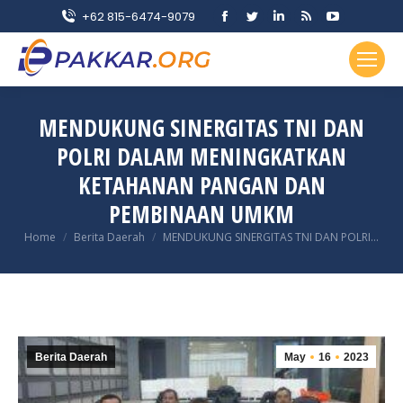
Facebook
Twitter
Linkedin
Rss
YouTube
+62 815-6474-9079
page
page
page
page
page
opens
opens
opens
opens
opens
in
in
in
in
in
new
new
new
new
new
MENDUKUNG SINERGITAS TNI DAN
window
window
window
window
window
POLRI DALAM MENINGKATKAN
KETAHANAN PANGAN DAN
PEMBINAAN UMKM
You are here:
Home
Berita Daerah
MENDUKUNG SINERGITAS TNI DAN POLRI…
Berita Daerah
May
16
2023