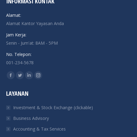
INFORMASI KONTAK
Alamat:
Alamat Kantor Yayasan Anda
Jam Kerja:
Senin - Jum'at: 8AM - 5PM
No. Telepon:
001-234-5678
Find us on:
Facebook
Twitter
Linkedin
Instagram
page
page
page
page
LAYANAN
opens
opens
opens
opens
in
in
in
in
Investment & Stock Exchange (clickable)
new
new
new
new
Business Advisory
window
window
window
window
Accounting & Tax Services