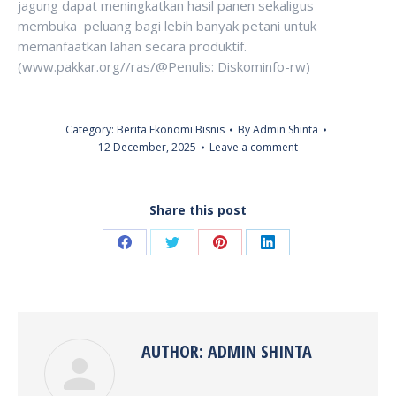
jagung dapat meningkatkan hasil panen sekaligus
membuka peluang bagi lebih banyak petani untuk
memanfaatkan lahan secara produktif.
(www.pakkar.org//ras/@Penulis: Diskominfo-rw)
Category:
Berita Ekonomi Bisnis
By
Admin Shinta
12 December, 2025
Leave a comment
Share this post
Share
Share
Share
Share
on
on
on
on
Facebook
Twitter
Pinterest
LinkedIn
AUTHOR:
ADMIN SHINTA