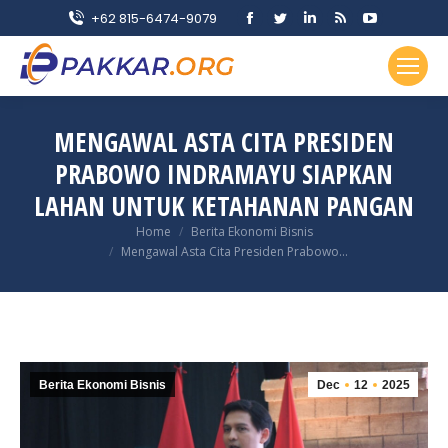
Facebook
Twitter
Linkedin
Rss
YouTube
+62 815-6474-9079
page
page
page
page
page
opens
opens
opens
opens
opens
in
in
in
in
in
new
new
new
new
new
MENGAWAL ASTA CITA PRESIDEN
window
window
window
window
window
PRABOWO INDRAMAYU SIAPKAN
LAHAN UNTUK KETAHANAN PANGAN
You are here:
Home
Berita Ekonomi Bisnis
Mengawal Asta Cita Presiden Prabowo…
Berita Ekonomi Bisnis
Dec
12
2025