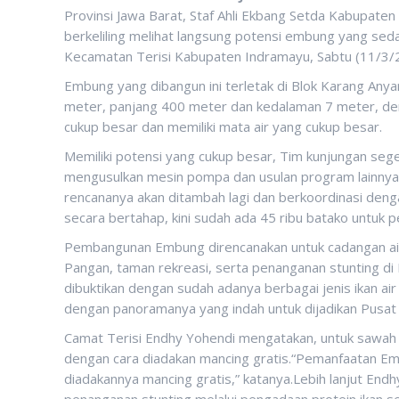
Provinsi Jawa Barat, Staf Ahli Ekbang Setda Kabupate
berkeliling melihat langsung potensi embung yang se
Kecamatan Terisi Kabupaten Indramayu, Sabtu (11/3/
Embung yang dibangun ini terletak di Blok Karang Any
meter, panjang 400 meter dan kedalaman 7 meter, denga
cukup besar dan memiliki mata air yang cukup besar.
Memiliki potensi yang cukup besar, Tim kunjungan s
mengusulkan mesin pompa dan usulan program lainnya.Emb
rencananya akan ditambah lagi dan berkoordinasi deng
secara bertahap, kini sudah ada 45 ribu batako untuk p
Pembangunan Embung direncanakan untuk cadangan ai
Pangan, taman rekreasi, serta penanganan stunting di 
dibuktikan dengan sudah adanya berbagai jenis ikan a
dengan panoramanya yang indah untuk dijadikan Pusat 
Camat Terisi Endhy Yohendi mengatakan, untuk sawah 
dengan cara diadakan mancing gratis.“Pemanfaatan Emb
diadakannya mancing gratis,” katanya.Lebih lanjut Endh
penanganan stunting melalui pengadaan protein ikan se