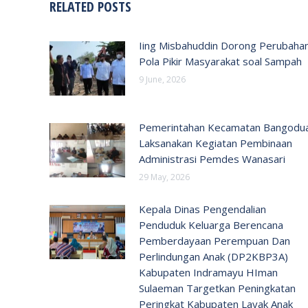
RELATED POSTS
Iing Misbahuddin Dorong Perubaha
Pola Pikir Masyarakat soal Sampah
9 June, 2026
Pemerintahan Kecamatan Bangodu
Laksanakan Kegiatan Pembinaan
Administrasi Pemdes Wanasari
29 May, 2026
Kepala Dinas Pengendalian
Penduduk Keluarga Berencana
Pemberdayaan Perempuan Dan
Perlindungan Anak (DP2KBP3A)
Kabupaten Indramayu HIman
Sulaeman Targetkan Peningkatan
Peringkat Kabupaten Layak Anak