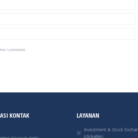
time I comment.
ASI KONTAK
LAYANAN
Investment & Stock Excha
(clickable)
antor Yayasan Anda