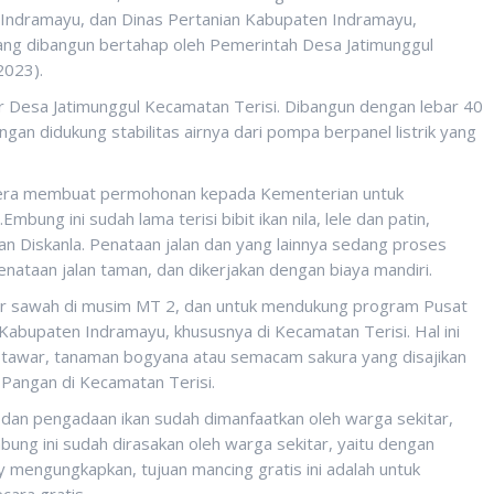
n Indramayu, dan Dinas Pertanian Kabupaten Indramayu,
dang dibangun bertahap oleh Pemerintah Desa Jatimunggul
2023).
ar Desa Jatimunggul Kecamatan Terisi. Dibangun dengan lebar 40
n didukung stabilitas airnya dari pompa berpanel listrik yang
egera membuat permohonan kepada Kementerian untuk
ung ini sudah lama terisi bibit ikan nila, lele dan patin,
an Diskanla. Penataan jalan dan yang lainnya sedang proses
enataan jalan taman, dan dikerjakan dengan biaya mandiri.
r sawah di musim MT 2, dan untuk mendukung program Pusat
Kabupaten Indramayu, khususnya di Kecamatan Terisi. Hal ini
ir tawar, tanaman bogyana atau semacam sakura yang disajikan
Pangan di Kecamatan Terisi.
dan pengadaan ikan sudah dimanfaatkan oleh warga sekitar,
ung ini sudah dirasakan oleh warga sekitar, yaitu dengan
y mengungkapkan, tujuan mancing gratis ini adalah untuk
cara gratis.