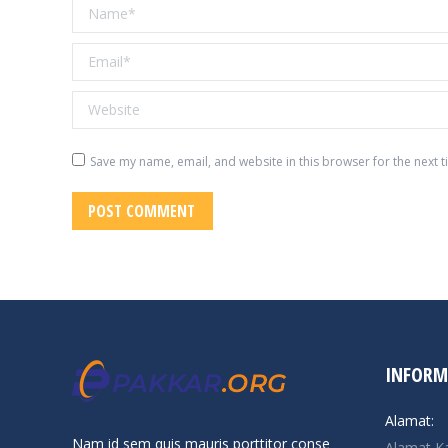
Name *
Email *
Website
Save my name, email, and website in this browser for the next 
POST COMMENT
INFORM
Alamat:
Nam id sem quis mauris porttitor conse
Alamat K