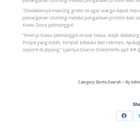
“Diadakannya mancing gratis ini agar warga dapat mer
penanganan stunting melalui pengadaan protein ikan se
Kuwu Desa Jatimunggul.
“Kinerja Kuwu Jatimunggul ini luar biasa, wajib didu
Puspa yang indah, tempat edukasi dan rekreasi. Apala
seperti di Jepang,” ujarnya.Source Diskominfo-ppt ##
(
Category:
Berita Daerah
By
Admi
Sha
Share
on
Faceb