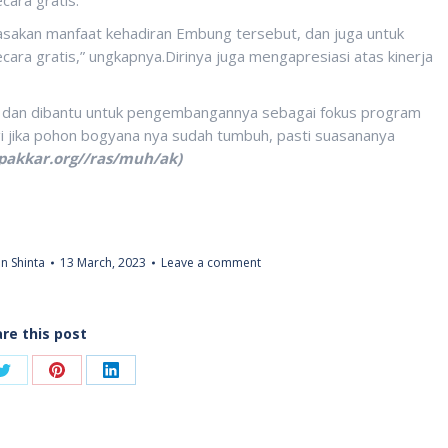
asakan manfaat kehadiran Embung tersebut, dan juga untuk
cara gratis,” ungkapnya.Dirinya juga mengapresiasi atas kinerja
kung dan dibantu untuk pengembangannya sebagai fokus program
gi jika pohon bogyana nya sudah tumbuh, pasti suasananya
pakkar.org//ras/muh/ak)
n Shinta
13 March, 2023
Leave a comment
re this post
Share
Share
Share
on
on
on
ook
Twitter
Pinterest
LinkedIn