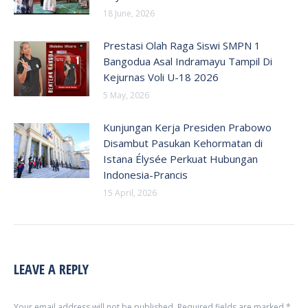
18 June, 2026
Prestasi Olah Raga Siswi SMPN 1
Bangodua Asal Indramayu Tampil Di
Kejurnas Voli U-18 2026
5 May, 2026
Kunjungan Kerja Presiden Prabowo
Disambut Pasukan Kehormatan di
Istana Élysée Perkuat Hubungan
Indonesia-Prancis
15 April, 2026
LEAVE A REPLY
Your email address will not be published. Required fields are marked
*