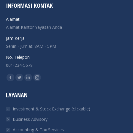
INFORMASI KONTAK
Alamat:
Alamat Kantor Yayasan Anda
Jam Kerja:
Senin - Jum'at: 8AM - 5PM
No. Telepon:
001-234-5678
Find us on:
Facebook
Twitter
Linkedin
Instagram
page
page
page
page
LAYANAN
opens
opens
opens
opens
in
in
in
in
Investment & Stock Exchange (clickable)
new
new
new
new
Business Advisory
window
window
window
window
Accounting & Tax Services