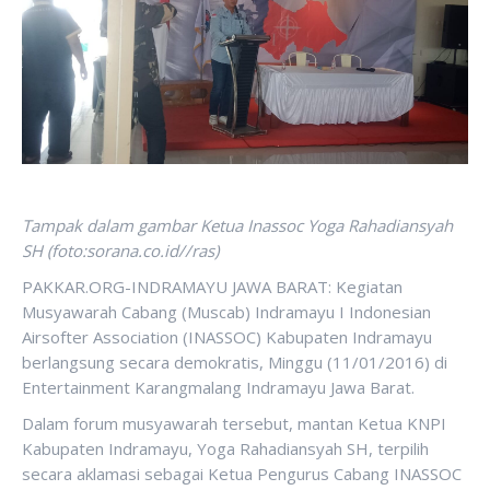
Tampak dalam gambar Ketua Inassoc Yoga Rahadiansyah
SH (foto:sorana.co.id//ras)
PAKKAR.ORG-INDRAMAYU JAWA BARAT: Kegiatan
Musyawarah Cabang (Muscab) Indramayu I Indonesian
Airsofter Association (INASSOC) Kabupaten Indramayu
berlangsung secara demokratis, Minggu (11/01/2016) di
Entertainment Karangmalang Indramayu Jawa Barat.
Dalam forum musyawarah tersebut, mantan Ketua KNPI
Kabupaten Indramayu, Yoga Rahadiansyah SH, terpilih
secara aklamasi sebagai Ketua Pengurus Cabang INASSOC