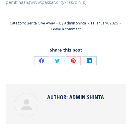
pembinaan.(www:pakkar.org//ras/dini s)
Category:
Berita Give Away
By
Admin Shinta
11 January, 2026
Leave a comment
Share this post
Share
Share
Share
Share
on
on
on
on
Facebook
Twitter
Pinterest
LinkedIn
AUTHOR:
ADMIN SHINTA