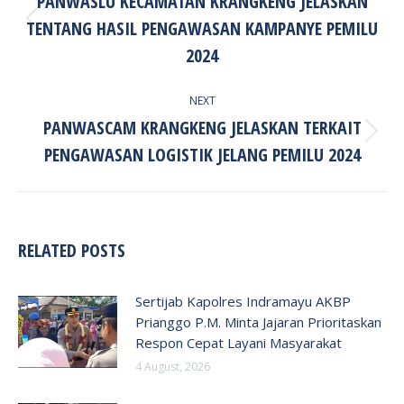
PANWASLU KECAMATAN KRANGKENG JELASKAN
TENTANG HASIL PENGAWASAN KAMPANYE PEMILU
Previous
post:
2024
NEXT
PANWASCAM KRANGKENG JELASKAN TERKAIT
Next
PENGAWASAN LOGISTIK JELANG PEMILU 2024
post:
RELATED POSTS
Sertijab Kapolres Indramayu AKBP
Prianggo P.M. Minta Jajaran Prioritaskan
Respon Cepat Layani Masyarakat
4 August, 2026