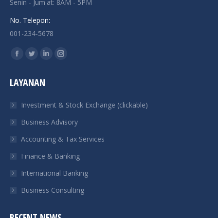
Senin - Jum'at: 8AM - 5PM
No. Telepon:
001-234-5678
Find us on:
Facebook
Twitter
Linkedin
Instagram
page
page
page
page
LAYANAN
opens
opens
opens
opens
in
in
in
in
Investment & Stock Exchange (clickable)
new
new
new
new
Business Advisory
window
window
window
window
Accounting & Tax Services
Finance & Banking
International Banking
Business Consulting
RECENT NEWS