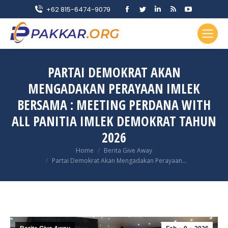
Facebook
Twitter
Linkedin
Rss
YouTube
+62 815-6474-9079
page
page
page
page
page
opens
opens
opens
opens
opens
in
in
in
in
in
new
new
new
new
new
PARTAI DEMOKRAT AKAN
window
window
window
window
window
MENGADAKAN PERAYAAN IMLEK
BERSAMA : MEETING PERDANA WITH
ALL PANITIA IMLEK DEMOKRAT TAHUN
2026
You are here:
Home
Berita Give Away
Partai Demokrat Akan Mengadakan Perayaan…