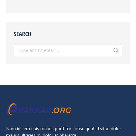
SEARCH
Search:
Nam id sem quis mauris porttitor conse quat id vitae dolor –
mauris ultricies mi dolor at pharetra.