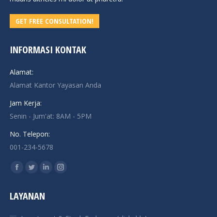
GET FREE CONSULTATION!
INFORMASI KONTAK
Alamat:
Alamat Kantor Yayasan Anda
Jam Kerja:
Senin - Jum'at: 8AM - 5PM
No. Telepon:
001-234-5678
Find us on:
Facebook
Twitter
Linkedin
Instagram
page
page
page
page
LAYANAN
opens
opens
opens
opens
in
in
in
in