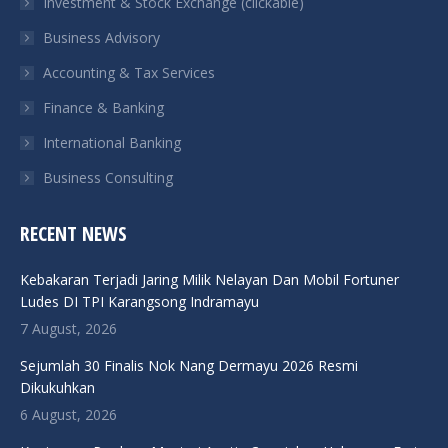
Investment & Stock Exchange (clickable)
new
new
new
new
Business Advisory
window
window
window
window
Accounting & Tax Services
Finance & Banking
International Banking
Business Consulting
RECENT NEWS
Kebakaran Terjadi Jaring Milik Nelayan Dan Mobil Fortuner
Ludes DI TPI Karangsong Indramayu
7 August, 2026
Sejumlah 30 Finalis Nok Nang Dermayu 2026 Resmi
Dikukuhkan
6 August, 2026