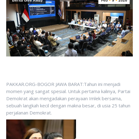
Berita Give Away
Feb
9
2026
PAKKAR.ORG-BOGOR JAWA BARAT:Tahun ini menjadi
momen yang sangat spesial. Untuk pertama kalinya, Partai
Demokrat akan mengadakan perayaan Imlek bersama,
sebuah langkah kecil dengan makna besar, di usia 25 tahun
perjalanan Demokrat.