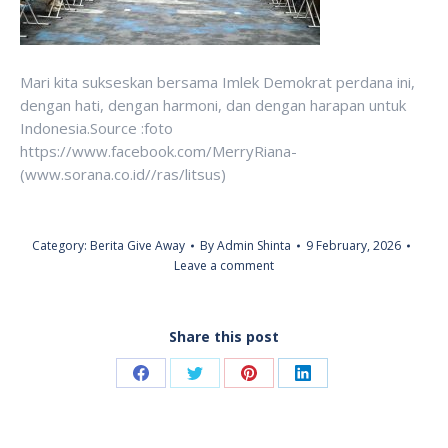
Mari kita sukseskan bersama Imlek Demokrat perdana ini,
dengan hati, dengan harmoni, dan dengan harapan untuk
Indonesia.Source :foto
https://www.facebook.com/MerryRiana-
(www.sorana.co.id//ras/litsus)
Category:
Berita Give Away
By
Admin Shinta
9 February, 2026
Leave a comment
Share this post
Share
Share
Share
Share
on
on
on
on
Facebook
Twitter
Pinterest
LinkedIn