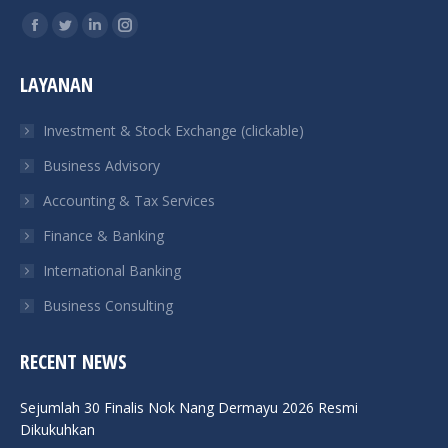
Find us on:
Facebook
Twitter
Linkedin
Instagram
page
page
page
page
LAYANAN
opens
opens
opens
opens
in
in
in
in
Investment & Stock Exchange (clickable)
new
new
new
new
Business Advisory
window
window
window
window
Accounting & Tax Services
Finance & Banking
International Banking
Business Consulting
RECENT NEWS
Sejumlah 30 Finalis Nok Nang Dermayu 2026 Resmi
Dikukuhkan