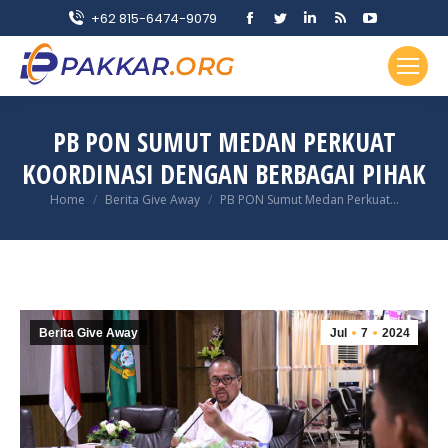
Facebook
Twitter
Linkedin
Rss
YouTube
+62 815-6474-9079
page
page
page
page
page
opens
opens
opens
opens
opens
in
in
in
in
in
new
new
new
new
new
PB PON SUMUT MEDAN PERKUAT
window
window
window
window
window
KOORDINASI DENGAN BERBAGAI PIHAK
You are here:
Home
Berita Give Away
PB PON Sumut Medan Perkuat…
Berita Give Away
Jul
7
2024