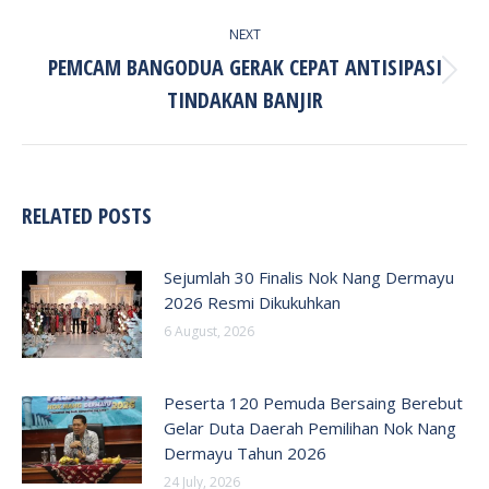
NEXT
PEMCAM BANGODUA GERAK CEPAT ANTISIPASI
Next
TINDAKAN BANJIR
post:
RELATED POSTS
Sejumlah 30 Finalis Nok Nang Dermayu
2026 Resmi Dikukuhkan
6 August, 2026
Peserta 120 Pemuda Bersaing Berebut
Gelar Duta Daerah Pemilihan Nok Nang
Dermayu Tahun 2026
24 July, 2026