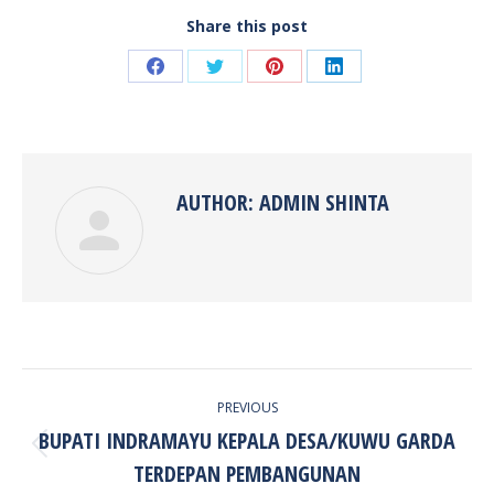
Share this post
Share
Share
Share
Share
on
on
on
on
Facebook
Twitter
Pinterest
LinkedIn
AUTHOR:
ADMIN SHINTA
POST
PREVIOUS
NAVIGATION
BUPATI INDRAMAYU KEPALA DESA/KUWU GARDA
Previous
TERDEPAN PEMBANGUNAN
post: