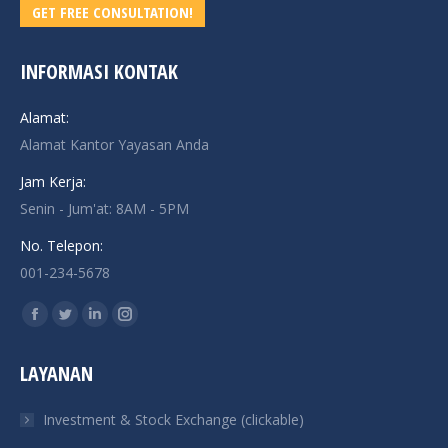
GET FREE CONSULTATION!
INFORMASI KONTAK
Alamat:
Alamat Kantor Yayasan Anda
Jam Kerja:
Senin - Jum'at: 8AM - 5PM
No. Telepon:
001-234-5678
Find us on:
Facebook
Twitter
Linkedin
Instagram
page
page
page
page
LAYANAN
opens
opens
opens
opens
in
in
in
in
Investment & Stock Exchange (clickable)
new
new
new
new