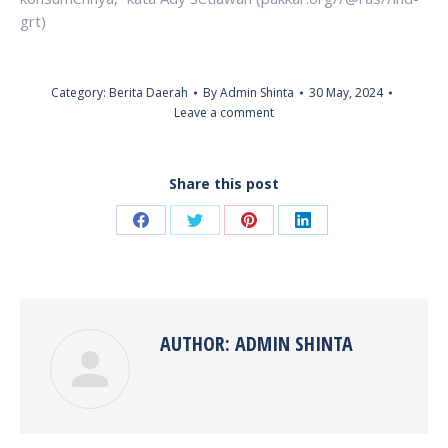
grt)
Category:
Berita Daerah
By
Admin Shinta
30 May, 2024
Leave a comment
Share this post
Share
Share
Share
Share
on
on
on
on
Facebook
Twitter
Pinterest
LinkedIn
AUTHOR:
ADMIN SHINTA