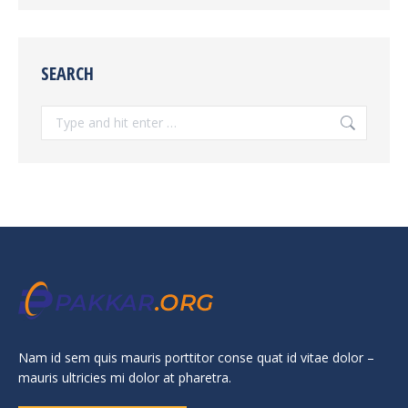
SEARCH
Search:
Nam id sem quis mauris porttitor conse quat id vitae dolor –
mauris ultricies mi dolor at pharetra.