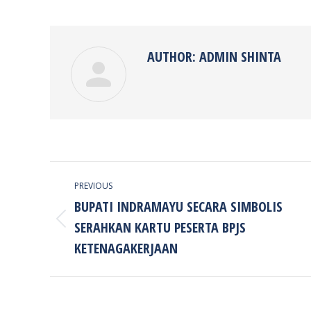
on
Faceb
AUTHOR:
ADMIN SHINTA
POST
PREVIOUS
NAVIGATION
BUPATI INDRAMAYU SECARA SIMBOLIS
SERAHKAN KARTU PESERTA BPJS
Previous
post:
KETENAGAKERJAAN