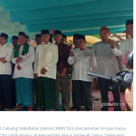
kil Cabang Nahdlatul Ulama (MWCNU) Kecamatan Kroya masa
 PCNU Indramayu di Pesantren Nurul Hidayah Desa Temiyang,