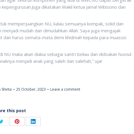
pengurusan.Juga dikatakan Wakil ketua Jamal Wibisono dan
uk memperjuangkan NU, kalau semuanya kompak, solid dan
n menjadi mudah dan dimudahkan Allah. Saya juga mengajak
t dan harus semata-mata demi khidmah kepada para muassis
NU maka akan diakui sebagai santri beliau dan didoakan husnul
anaknya menjadi anak yang saleh dan salehah,” ujar
 Shinta
25 October, 2023
Leave a comment
re this post
Share
Share
Share