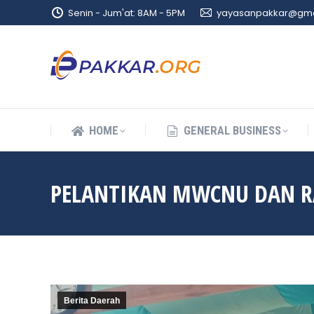
Senin - Jum'at: 8AM - 5PM
yayasanpakkar@gma
HOME
GENERAL BUSINESS
HOME
GENERAL BUSINESS
PELANTIKAN MWCNU DAN R
Berita Daerah