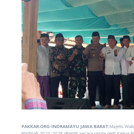
PAKKAR.ORG-INDRAMAYU JAWA BARAT
:Majelis Wa
khidmah 2023-2028 dilantik secara resmi oleh Ketua