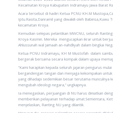
Kecamatan Kroya Kabupaten Indramayu Jawa Barat Ra
Acara tersebut di hadiri Ketua PCNU KH.M Mustopa,
Iptu.Rasita,Danramil yang diwakili oleh Babinsa,Kuw
kecamatan Kroya.
Kemudian selepas pelantikan MWCNU, seluruh Rantin
Kroya Kasmin. Mereka mengucapkan ikrar untuk berju
Ahlussunah wal Jamaah an-nahdliyah dalam bingkai Neg
Ketua PCNU Indramayu, KH M Mustofah dalam sambut
bergerak bersama secara kompak dalam upaya memaj
“Kami harapkan kepada seluruh jajaran pengurus mulai 
bergandengan tangan dan menjaga kekompakan untuk m
yang dihadapi sedemikian besar terutama munculnya 
mengubah ideologi negara,” ungkapnya.
Ia menegaskan, perjuangan di NU harus diniatkan den
memberikan pelayanan terhadap umat.Sementara, Ke
menjelaskan, Ranting NU yang dilantik.
Menurut dia, prosesi pelantikan secara serentak dil