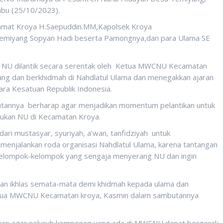
bu (25/10/2023).
Camat Kroya H.Saepuddin.MM,Kapolsek Kroya
u Temiyang Sopyan Hadi beserta Pamongnya,dan para Ulama SE
g NU dilantik secara serentak oleh Ketua MWCNU Kecamatan
ang dan berkhidmah di Nahdlatul Ulama dan menegakkan ajaran
ara Kesatuan Republik Indonesia.
annya berharap agar menjadikan momentum pelantikan untuk
ukan NU di Kecamatan Kroya.
dari mustasyar, syuriyah, a’wan, tanfidziyah untuk
enjalankan roda organisasi Nahdlatul Ulama, karena tantangan
kelompok-kelompok yang sengaja menyerang NU dan ingin
gan ikhlas semata-mata demi khidmah kepada ulama dan
tua MWCNU Kecamatan kroya, Kasmin dalam sambutannya
akukan agar seluruh komponen yang ada di MWCNU dapat bergerak