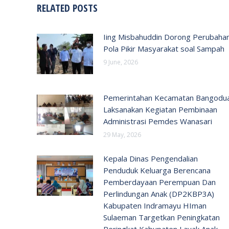
RELATED POSTS
Iing Misbahuddin Dorong Perubaha
Pola Pikir Masyarakat soal Sampah
9 June, 2026
Pemerintahan Kecamatan Bangodu
Laksanakan Kegiatan Pembinaan
Administrasi Pemdes Wanasari
29 May, 2026
Kepala Dinas Pengendalian
Penduduk Keluarga Berencana
Pemberdayaan Perempuan Dan
Perlindungan Anak (DP2KBP3A)
Kabupaten Indramayu HIman
Sulaeman Targetkan Peningkatan
Peringkat Kabupaten Layak Anak