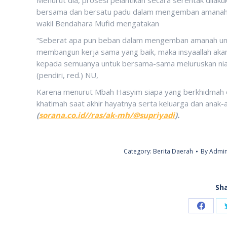
bersama dan bersatu padu dalam mengemban amanah ke
wakil Bendahara Mufid mengatakan
“Seberat apa pun beban dalam mengemban amanah unt
membangun kerja sama yang baik, maka insyaallah aka
kepada semuanya untuk bersama-sama meluruskan nia
(pendiri, red.) NU,
Karena menurut Mbah Hasyim siapa yang berkhidmah di 
khatimah saat akhir hayatnya serta keluarga dan anak-
(
sorana.co.id//ras/ak-mh/@supriyadi
).
Category:
Berita Daerah
By
Admin
Sha
Share