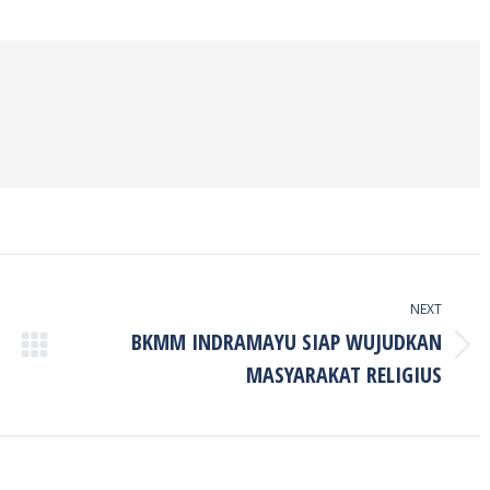
on
on
on
ook
Twitter
Pinterest
LinkedIn
NEXT
BKMM INDRAMAYU SIAP WUJUDKAN
Next
MASYARAKAT RELIGIUS
post: