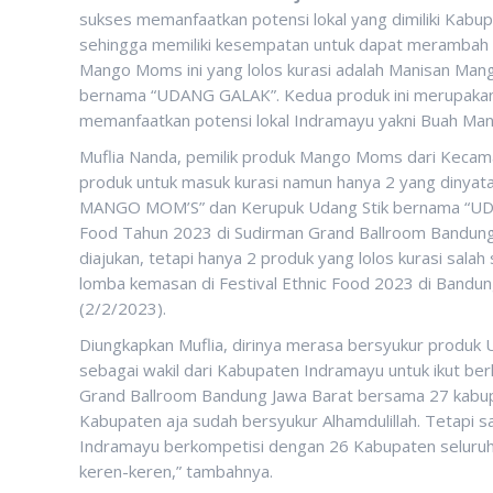
sukses memanfaatkan potensi lokal yang dimiliki Kabu
sehingga memiliki kesempatan untuk dapat merambah 
Mango Moms ini yang lolos kurasi adalah Manisan M
bernama “UDANG GALAK”. Kedua produk ini merupakan h
memanfaatkan potensi lokal Indramayu yakni Buah Mang
Muflia Nanda, pemilik produk Mango Moms dari Kecam
produk untuk masuk kurasi namun hanya 2 yang dinyat
MANGO MOM’S” dan Kerupuk Udang Stik bernama “UDA
Food Tahun 2023 di Sudirman Grand Ballroom Bandun
diajukan, tetapi hanya 2 produk yang lolos kurasi sa
lomba kemasan di Festival Ethnic Food 2023 di Bandun
(2/2/2023).
Diungkapkan Muflia, dirinya merasa bersyukur produk 
sebagai wakil dari Kabupaten Indramayu untuk ikut b
Grand Ballroom Bandung Jawa Barat bersama 27 kabupa
Kabupaten aja sudah bersyukur Alhamdulillah. Tetapi sa
Indramayu berkompetisi dengan 26 Kabupaten seluru
keren-keren,” tambahnya.