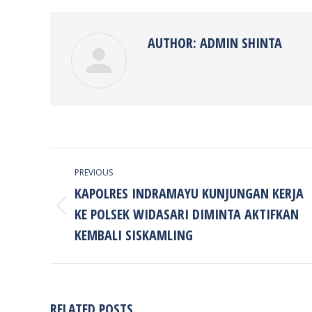
Faceb
AUTHOR:
ADMIN SHINTA
POST
PREVIOUS
NAVIGATION
KAPOLRES INDRAMAYU KUNJUNGAN KERJA
KE POLSEK WIDASARI DIMINTA AKTIFKAN
Previous
post:
KEMBALI SISKAMLING
RELATED POSTS