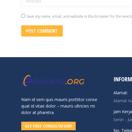
Save my name, email, and website in this browser for the next 
POST COMMENT
INFORM
Alamat:
Nam id sem quis mauris porttitor conse
Alamat K
quat id vitae dolor – mauris ultricies mi
Jam Kerja
dolor at pharetra.
Senin - J
GET FREE CONSULTATION!
No. Telep