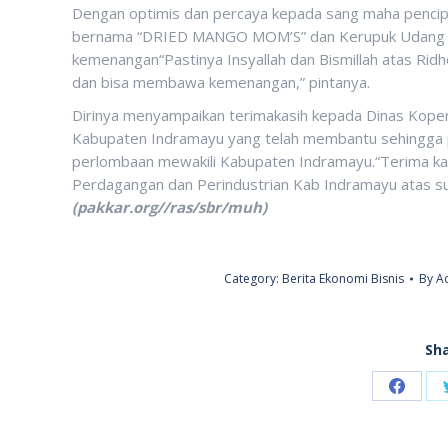
Dengan optimis dan percaya kepada sang maha pencip
bernama “DRIED MANGO MOM’S” dan Kerupuk Udang 
kemenangan“Pastinya Insyallah dan Bismillah atas Ridh
dan bisa membawa kemenangan,” pintanya.
Dirinya menyampaikan terimakasih kepada Dinas Kope
Kabupaten Indramayu yang telah membantu sehingga 
perlombaan mewakili Kabupaten Indramayu.“Terima ka
Perdagangan dan Perindustrian Kab Indramayu atas su
(pakkar.org//ras/sbr/muh)
Category:
Berita Ekonomi Bisnis
By
A
Sha
Share
on