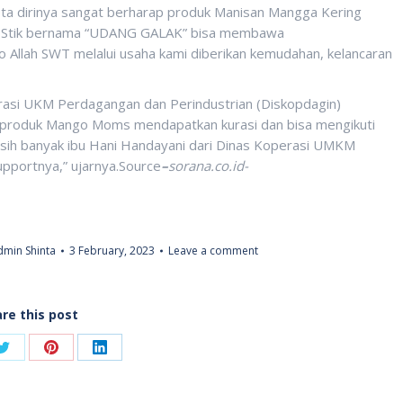
ta dirinya sangat berharap produk Manisan Mangga Kering
Stik bernama “UDANG GALAK” bisa membawa
o Allah SWT melalui usaha kami diberikan kemudahan, kelancaran
rasi UKM Perdagangan dan Perindustrian (Diskopdagin)
produk Mango Moms mendapatkan kurasi dan bisa mengikuti
sih banyak ibu Hani Handayani dari Dinas Koperasi UMKM
pportnya,” ujarnya.Source
–
sorana.co.id-
dmin Shinta
3 February, 2023
Leave a comment
re this post
Share
Share
Share
on
on
on