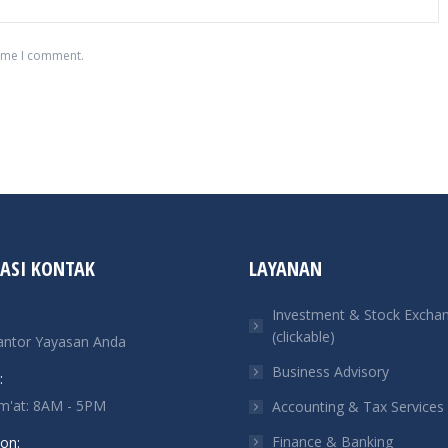
time I comment.
ASI KONTAK
LAYANAN
Investment & Stock Excha
(clickable)
antor Yayasan Anda
Business Advisory
:
um'at: 8AM - 5PM
Accounting & Tax Services
Finance & Banking
on: