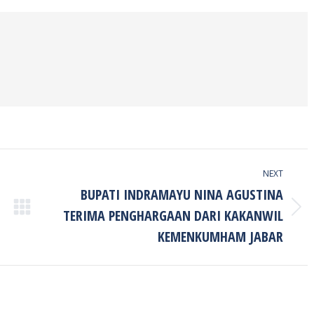
ook
Twitter
Pinterest
LinkedIn
NEXT
BUPATI INDRAMAYU NINA AGUSTINA
TERIMA PENGHARGAAN DARI KAKANWIL
Next
post:
KEMENKUMHAM JABAR