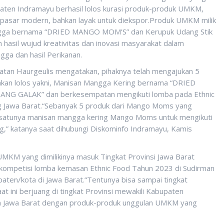
paten Indramayu berhasil lolos kurasi produk-produk UMKM,
pasar modern, bahkan layak untuk diekspor.Produk UMKM milik
angga bernama “DRIED MANGO MOM’S” dan Kerupuk Udang Stik
asil wujud kreativitas dan inovasi masyarakat dalam
ga dan hasil Perikanan.
atan Haurgeulis mengatakan, pihaknya telah mengajukan 5
akan lolos yakni, Manisan Mangga Kering bernama “DRIED
NG GALAK” dan berkesempatan mengikuti lomba pada Ethnic
g Jawa Barat.“Sebanyak 5 produk dari Mango Moms yang
lah satunya manisan mangga kering Mango Moms untuk mengikuti
g,” katanya saat dihubungi Diskominfo Indramayu, Kamis
UMKM yang dimilikinya masuk Tingkat Provinsi Jawa Barat
erkompetisi lomba kemasan Ethnic Food Tahun 2023 di Sudirman
ten/kota di Jawa Barat.“Tentunya bisa sampai tingkat
at ini berjuang di tingkat Provinsi mewakili Kabupaten
h Jawa Barat dengan produk-produk unggulan UMKM yang