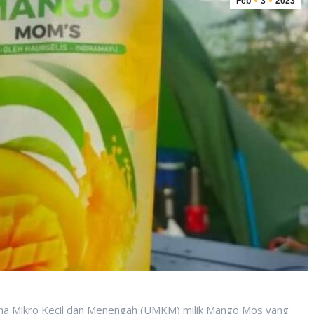
Feb
3
2023
ha Mikro Kecil dan Menengah (UMKM) milik Mango Mos yang