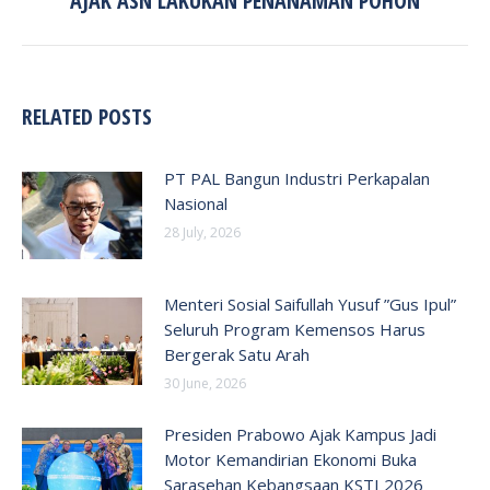
AJAK ASN LAKUKAN PENANAMAN POHON
post:
RELATED POSTS
PT PAL Bangun Industri Perkapalan
Nasional
28 July, 2026
Menteri Sosial Saifullah Yusuf ”Gus Ipul”
Seluruh Program Kemensos Harus
Bergerak Satu Arah
30 June, 2026
Presiden Prabowo Ajak Kampus Jadi
Motor Kemandirian Ekonomi Buka
Sarasehan Kebangsaan KSTI 2026