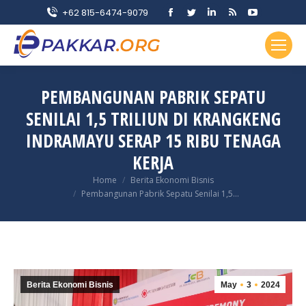
Facebook
Twitter
Linkedin
Rss
YouTube
+62 815-6474-9079
page
page
page
page
page
opens
opens
opens
opens
opens
in
in
in
in
in
new
new
new
new
new
PEMBANGUNAN PABRIK SEPATU
window
window
window
window
window
SENILAI 1,5 TRILIUN DI KRANGKENG
INDRAMAYU SERAP 15 RIBU TENAGA
KERJA
You are here:
Home
Berita Ekonomi Bisnis
Pembangunan Pabrik Sepatu Senilai 1,5…
Berita Ekonomi Bisnis
May
3
2024