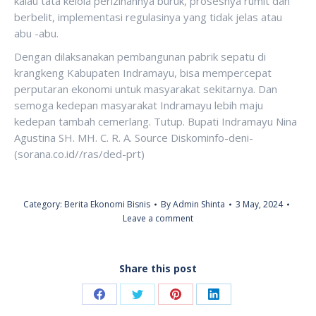
kalau tata kelola perizinannya buruk, prosesnya rumit dan
berbelit, implementasi regulasinya yang tidak jelas atau
abu -abu.
Dengan dilaksanakan pembangunan pabrik sepatu di
krangkeng Kabupaten Indramayu, bisa mempercepat
perputaran ekonomi untuk masyarakat sekitarnya. Dan
semoga kedepan masyarakat Indramayu lebih maju
kedepan tambah cemerlang. Tutup. Bupati Indramayu Nina
Agustina SH. MH. C. R. A. Source Diskominfo-deni-
(sorana.co.id//ras/ded-prt)
Category:
Berita Ekonomi Bisnis
By
Admin Shinta
3 May, 2024
Leave a comment
Share this post
Share
Share
Share
Share