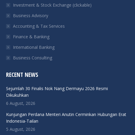
in
in
in
in
Investment & Stock Exchange (clickable)
new
new
new
new
Business Advisory
window
window
window
window
Accounting & Tax Services
Finance & Banking
International Banking
Business Consulting
RECENT NEWS
Sejumlah 30 Finalis Nok Nang Dermayu 2026 Resmi
Dikukuhkan
6 August, 2026
Kunjungan Perdana Menteri Anutin Cerminkan Hubungan Erat
Indonesia-Tailan
5 August, 2026