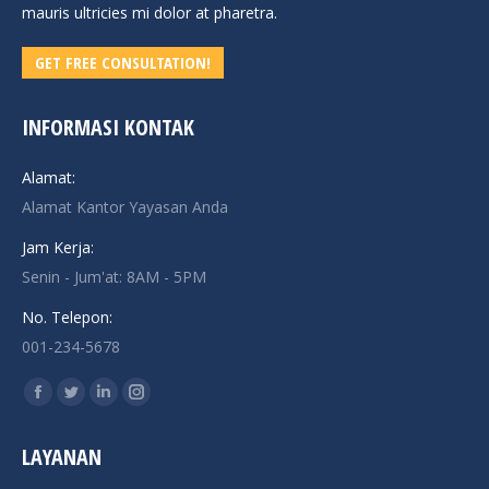
mauris ultricies mi dolor at pharetra.
GET FREE CONSULTATION!
INFORMASI KONTAK
Alamat:
Alamat Kantor Yayasan Anda
Jam Kerja:
Senin - Jum'at: 8AM - 5PM
No. Telepon:
001-234-5678
Find us on:
Facebook
Twitter
Linkedin
Instagram
page
page
page
page
LAYANAN
opens
opens
opens
opens