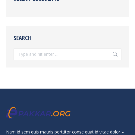
SEARCH
Search:
Nam id sem quis mauris porttitor conse quat id vitae dolor –