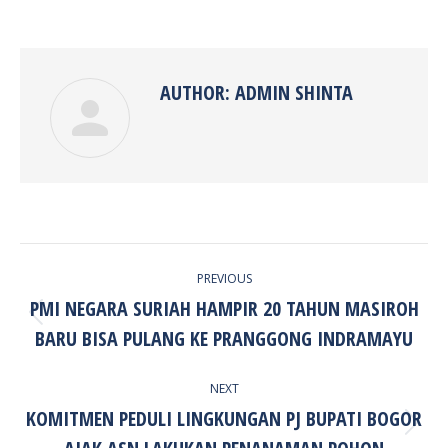
on
on
on
on
Facebook
Twitter
Pinterest
LinkedIn
AUTHOR:
ADMIN SHINTA
POST
PREVIOUS
NAVIGATION
PMI NEGARA SURIAH HAMPIR 20 TAHUN MASIROH
Previous
BARU BISA PULANG KE PRANGGONG INDRAMAYU
post:
NEXT
KOMITMEN PEDULI LINGKUNGAN PJ BUPATI BOGOR
Next